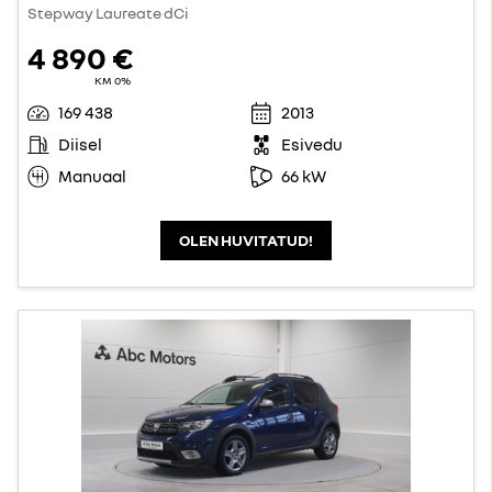
Stepway Laureate dCi
4 890 €
KM 0%
169 438
2013
Diisel
Esivedu
Manuaal
66 kW
OLEN HUVITATUD!