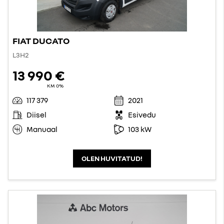
FIAT DUCATO
L3H2
13 990 €
KM 0%
117 379
2021
Diisel
Esivedu
Manuaal
103 kW
OLEN HUVITATUD!