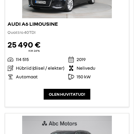
AUDI A6 LIMOUSINE
Quattro 40TDI
25 490 €
KM 24%
114 515
2019
Hübriid (diisel / elekter)
Nelivedu
Automaat
150 kW
OLEN HUVITATUD!