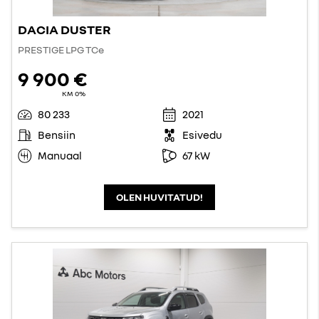
DACIA DUSTER
PRESTIGE LPG TCe
9 900 €
KM 0%
80 233
2021
Bensiin
Esivedu
Manuaal
67 kW
OLEN HUVITATUD!