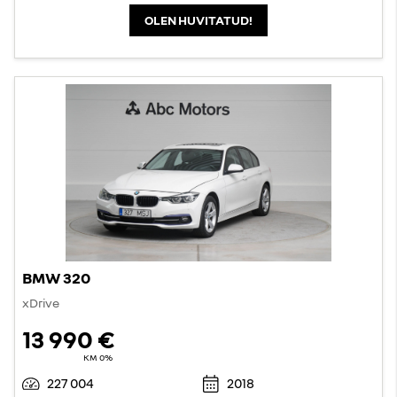
OLEN HUVITATUD!
BMW 320
xDrive
13 990 €
KM 0%
227 004
2018