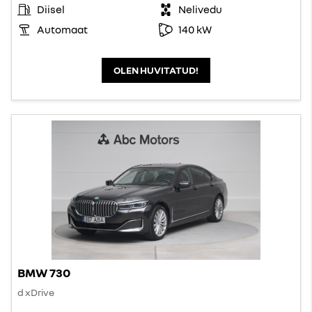
Diisel
Nelivedu
Automaat
140 kW
OLEN HUVITATUD!
BMW 730
d xDrive