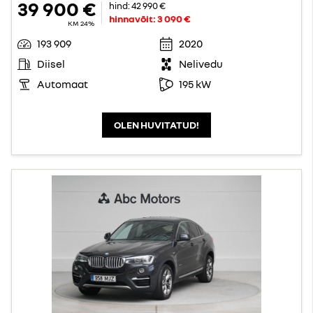
39 900 €
hind:
42 990 €
hinnavõit:
3 090 €
KM 24%
193 909
2020
Diisel
Nelivedu
Automaat
195 kW
OLEN HUVITATUD!