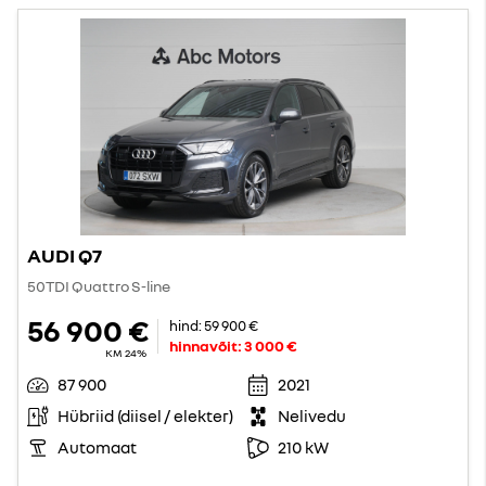
AUDI Q7
50TDI Quattro S-line
56 900 €
hind:
59 900 €
hinnavõit:
3 000 €
KM 24%
87 900
2021
Hübriid (diisel / elekter)
Nelivedu
Automaat
210 kW