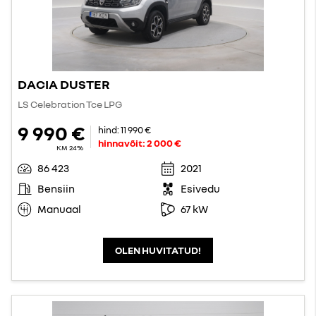
DACIA DUSTER
LS Celebration Tce LPG
9 990 €
hind:
11 990 €
hinnavõit:
2 000 €
KM 24%
86 423
2021
Bensiin
Esivedu
Manuaal
67 kW
OLEN HUVITATUD!