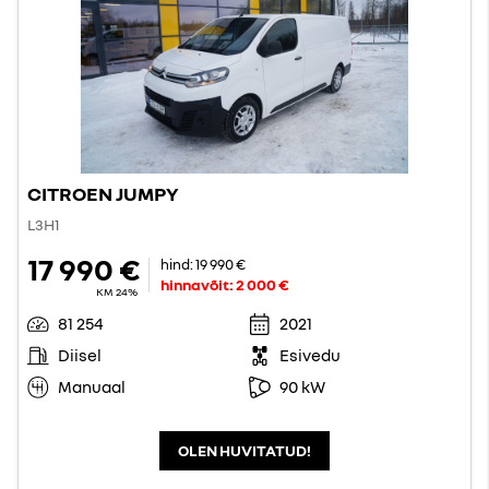
CITROEN JUMPY
L3H1
17 990 €
hind:
19 990 €
hinnavõit:
2 000 €
KM 24%
81 254
2021
Diisel
Esivedu
Manuaal
90 kW
OLEN HUVITATUD!