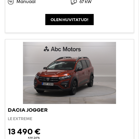
Manuaal
67 kW
OLEN HUVITATUD!
DACIA JOGGER
LE EXTREME
13 490 €
KM 24%