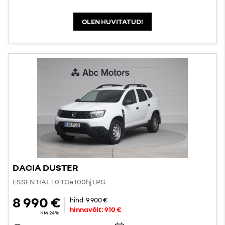
OLEN HUVITATUD!
DACIA DUSTER
ESSENTIAL 1.0 TCe 100hj LPG
8 990 €
hind:
9 900 €
hinnavõit:
910 €
KM 24%