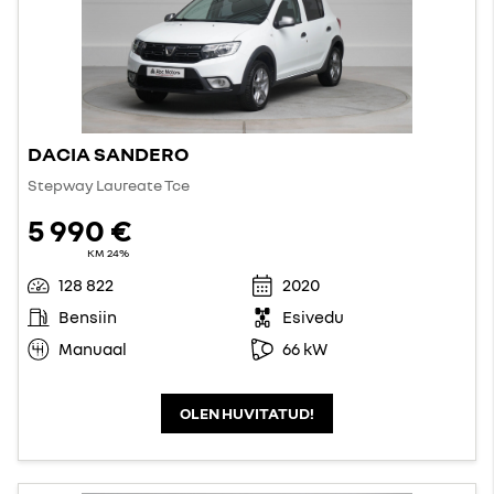
DACIA SANDERO
Stepway Laureate Tce
5 990 €
KM 24%
128 822
2020
Bensiin
Esivedu
Manuaal
66 kW
OLEN HUVITATUD!