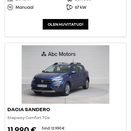
Manuaal
67 kW
OLEN HUVITATUD!
DACIA SANDERO
Stepway Comfort TCe
11 990 €
hind:
12 990 €