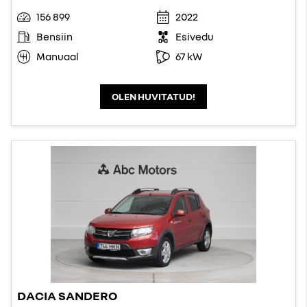
156 899
2022
Bensiin
Esivedu
Manuaal
67 kW
OLEN HUVITATUD!
DACIA SANDERO