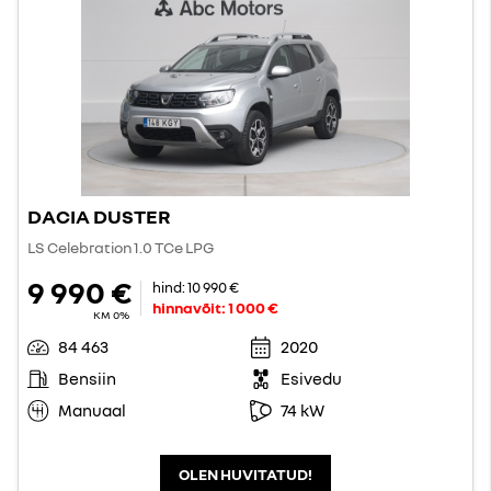
DACIA DUSTER
LS Celebration 1.0 TCe LPG
9 990 €
hind:
10 990 €
hinnavõit:
1 000 €
KM 0%
84 463
2020
Bensiin
Esivedu
Manuaal
74 kW
OLEN HUVITATUD!