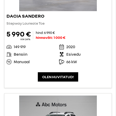
DACIA SANDERO
Stepway Laureate Tce
5 990 €
hind:
6 990 €
hinnavõit:
1 000 €
KM 24%
149 919
2020
Bensiin
Esivedu
Manuaal
66 kW
OLEN HUVITATUD!