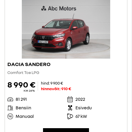
DACIA SANDERO
Comfort Tce LPG
8 990 €
hind:
9 900 €
hinnavõit:
910 €
KM 24%
81 291
2022
Bensiin
Esivedu
Manuaal
67 kW