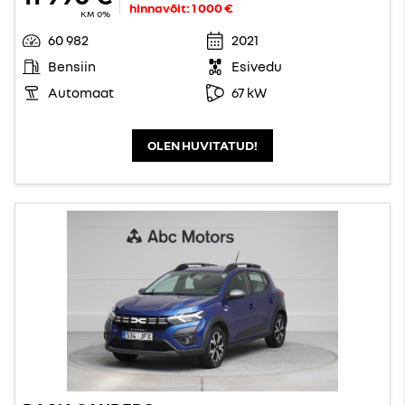
hinnavõit:
1 000 €
KM 0%
60 982
2021
Bensiin
Esivedu
Automaat
67 kW
OLEN HUVITATUD!