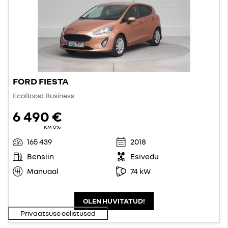
FORD FIESTA
EcoBoost Business
6 490 €
KM 0%
165 439
2018
Bensiin
Esivedu
Manuaal
74 kW
OLEN HUVITATUD!