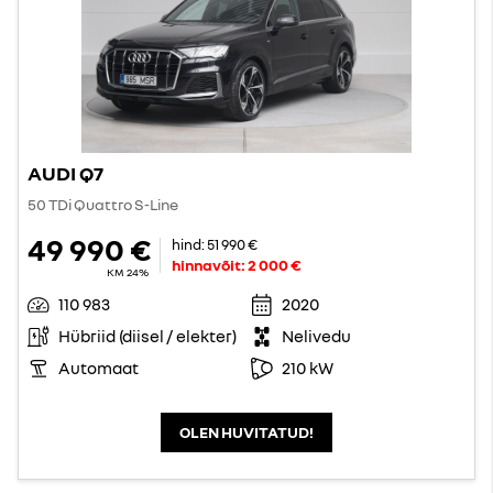
AUDI Q7
50 TDi Quattro S-Line
49 990 €
hind:
51 990 €
hinnavõit:
2 000 €
KM 24%
110 983
2020
Hübriid (diisel / elekter)
Nelivedu
Automaat
210 kW
OLEN HUVITATUD!