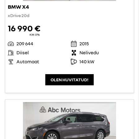
BMW X4
xDrive 20d
16 990 €
KM 0%
209 644
2015
Diisel
Nelivedu
Automaat
140 kW
OLEN HUVITATUD!