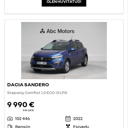
OLEN HUVITATUD!
DACIA SANDERO
Stepway Comfort 1,0 ECO-G LPG
9 990 €
KM 24%
102 446
2022
Bensiin
Esivedu