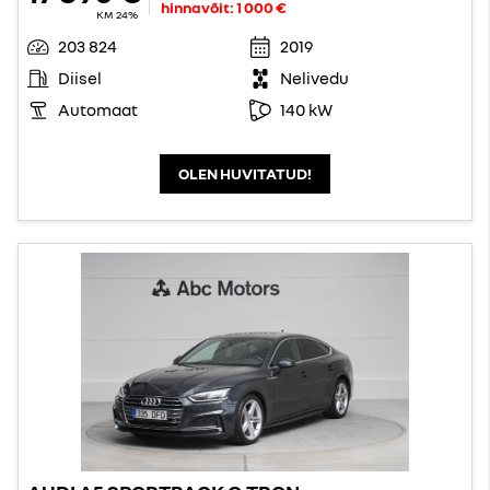
hinnavõit:
1 000 €
KM 24%
203 824
2019
Diisel
Nelivedu
Automaat
140 kW
OLEN HUVITATUD!