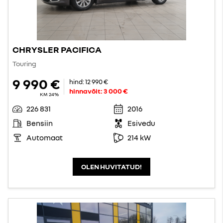
CHRYSLER PACIFICA
Touring
9 990 €
hind:
12 990 €
hinnavõit:
3 000 €
KM 24%
226 831
2016
Bensiin
Esivedu
Automaat
214 kW
OLEN HUVITATUD!