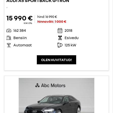
AUDI A5 SPORTBACK G-TRON
-
15 990 €
hind:
16 990 €
hinnavõit:
1 000 €
KM 0%
162 384
2018
Bensiin
Esivedu
Automaat
125 kW
OLEN HUVITATUD!