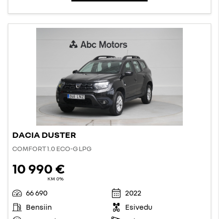
DACIA DUSTER
COMFORT 1.0 ECO-G LPG
10 990 €
KM 0%
66 690
2022
Bensiin
Esivedu