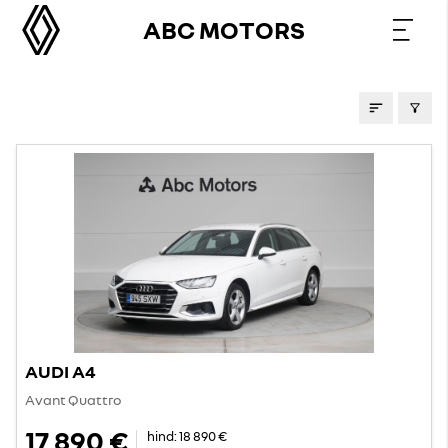
ABC MOTORS
KASUTATUD AUTOD
AUDI A4
Avant Quattro
17 890 €
hind:
18 890 €