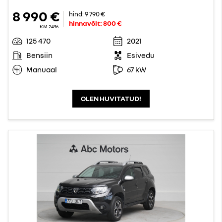
8 990 €
hind:
9 790 €
hinnavõit:
800 €
KM 24%
125 470
2021
Bensiin
Esivedu
Manuaal
67 kW
OLEN HUVITATUD!