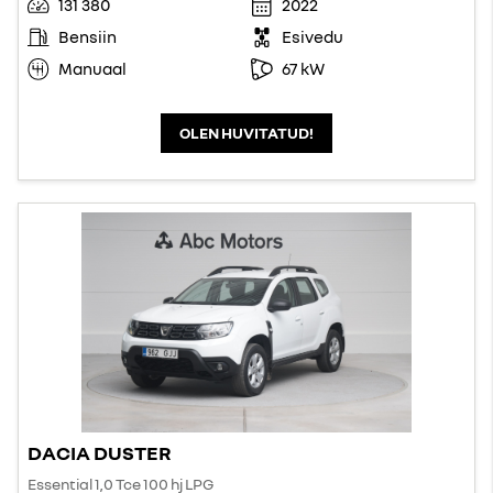
131 380
2022
Bensiin
Esivedu
Manuaal
67 kW
OLEN HUVITATUD!
DACIA DUSTER
Essential 1,0 Tce 100 hj LPG