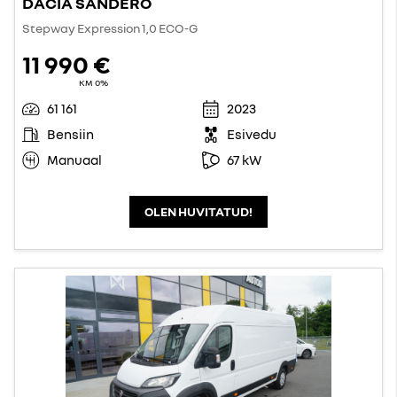
DACIA SANDERO
Stepway Expression 1,0 ECO-G
11 990 €
KM 0%
61 161
2023
Bensiin
Esivedu
Manuaal
67 kW
OLEN HUVITATUD!