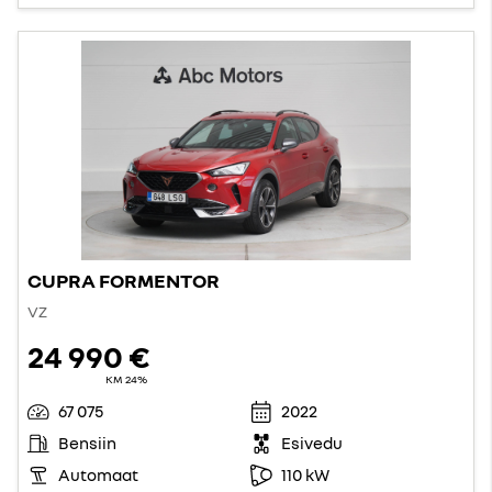
CUPRA FORMENTOR
VZ
24 990 €
KM 24%
67 075
2022
Bensiin
Esivedu
Automaat
110 kW