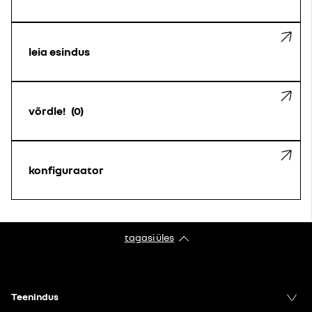
leia esindus
võrdle!
0
konfiguraator
tagasi üles
Teenindus