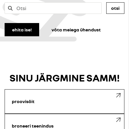
otsi
ehita ise!
võta meiega ühendust
SINU JÄRGMINE SAMM!
proovisõit
broneeri teenindus