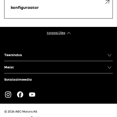
konfiguraator
tagasi üles
Teenindus
Meist
Sotsiaalmeedia
Instagram
Facebook
Youtube
© 2026 ABC Motors AS