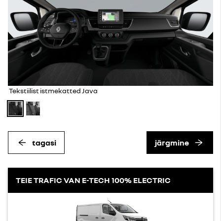
Tekstiilist istmekatted Java
tagasi
järgmine
TEIE TRAFIC VAN E-TECH 100% ELECTRIC