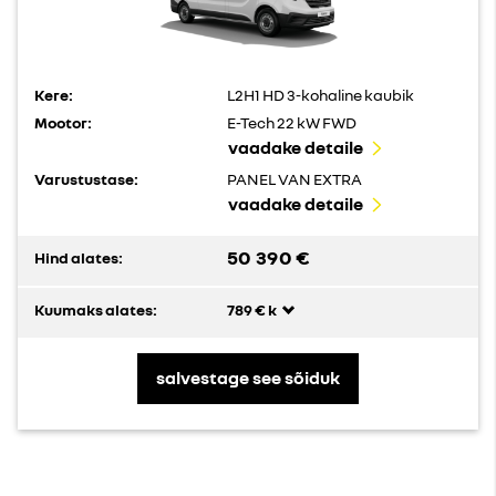
Kere:
L2H1 HD 3-kohaline kaubik
Mootor:
E-Tech 22 kW FWD
vaadake detaile
Varustustase:
PANEL VAN EXTRA
vaadake detaile
50 390 €
Hind alates:
Kuumaks alates:
789 € k
salvestage see sõiduk