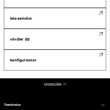
leia esindus
võrdle!
0
konfiguraator
tagasi üles
Teenindus