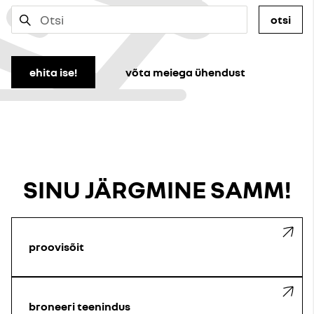
otsi
ehita ise!
võta meiega ühendust
SINU JÄRGMINE SAMM!
proovisõit
broneeri teenindus