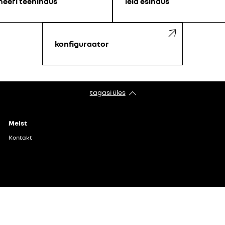
neeri teenindus
leia esindus
konfiguraator
tagasi üles
Meist
Kontakt