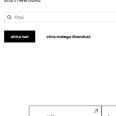
ehita ise!
võta meiega ühendust