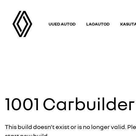
UUED AUTOD
LAOAUTOD
KASUT
1001
Carbuilder
This build doesn't exist or is no longer valid. Pl
start new build