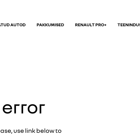
ATUD AUTOD
PAKKUMISED
RENAULT PRO+
TEENINDU
 error
ease, use link below to