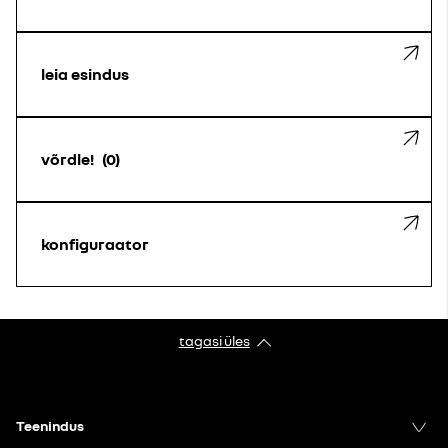
leia esindus
võrdle!
0
konfiguraator
tagasi üles
Teenindus