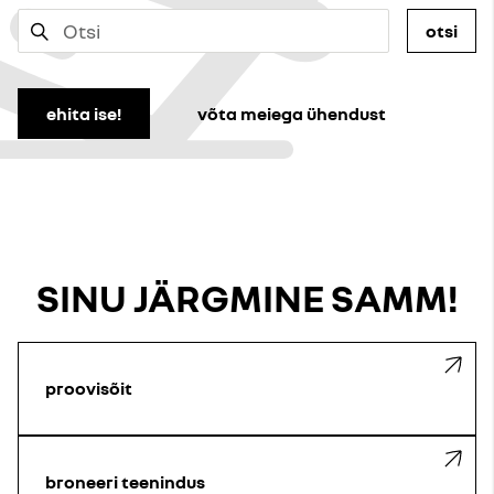
otsi
ehita ise!
võta meiega ühendust
SINU JÄRGMINE SAMM!
proovisõit
broneeri teenindus