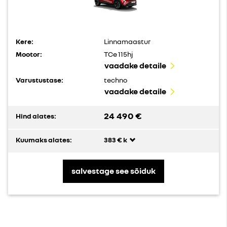
Kere:
Linnamaastur
Mootor:
TCe 115hj
vaadake detaile
Varustustase:
techno
vaadake detaile
24 490 €
Hind alates:
Kuumaks alates:
383 € k
salvestage see sõiduk