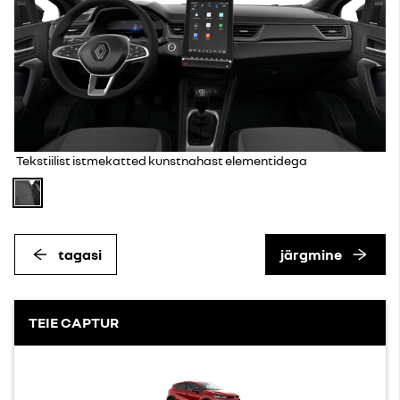
Tekstiilist istmekatted kunstnahast elementidega
tagasi
järgmine
TEIE CAPTUR