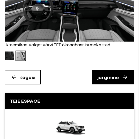
Kreemikas-valget värvi TEP ökonahast istmekatted
tagasi
järgmine
TEIE ESPACE