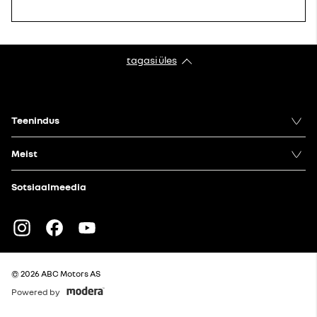
tagasi üles
Teenindus
Meist
Sotsiaalmeedia
Instagram
Facebook
Youtube
© 2026 ABC Motors AS
Powered by