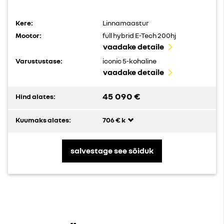
Kere:
Linnamaastur
Mootor:
full hybrid E-Tech 200hj
vaadake detaile
Varustustase:
iconic 5-kohaline
vaadake detaile
45 090 €
Hind alates:
Kuumaks alates:
706 € k
salvestage see sõiduk