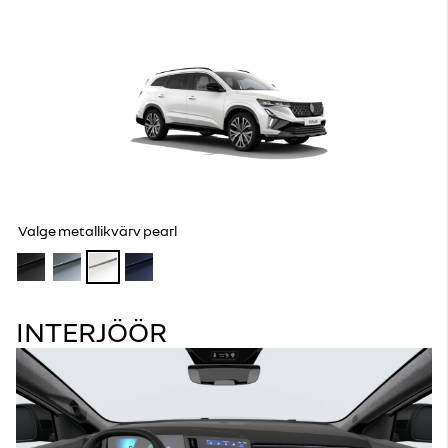
Valge metallikvärv pearl
INTERJÖÖR