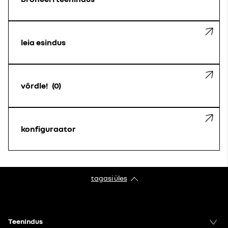
leia esindus
võrdle!
0
konfiguraator
tagasi üles
Teenindus