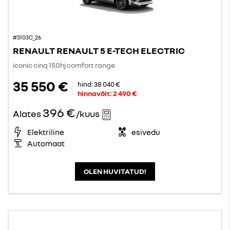
#3103C_26
RENAULT RENAULT 5 E-TECH ELECTRIC
iconic cinq 150hj comfort range
35 550 €
hind:
38 040 €
hinnavõit:
2 490 €
396 €
Alates
/kuus
Elektriline
esivedu
Automaat
OLEN HUVITATUD!