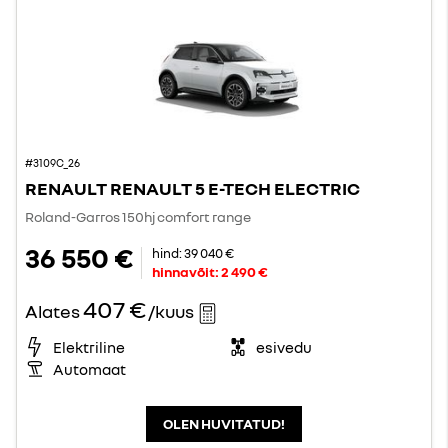
#3109C_26
RENAULT RENAULT 5 E-TECH ELECTRIC
Roland-Garros 150hj comfort range
36 550 €
hind:
39 040 €
hinnavõit:
2 490 €
407 €
Alates
/kuus
Elektriline
esivedu
Automaat
OLEN HUVITATUD!