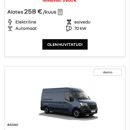
hinnavõit:
3 800 €
258 €
Alates
/kuus
Elektriline
esivedu
Automaat
70 kW
OLEN HUVITATUD!
demo
#A5461