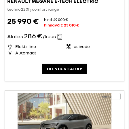
RENAULT MEGANE E-TECH ELECTRIC
techno 220hj comfort range
25 990 €
hind:
49 000 €
hinnavõit:
23 010 €
286 €
Alates
/kuus
Elektriline
esivedu
Automaat
OLEN HUVITATUD!
demo