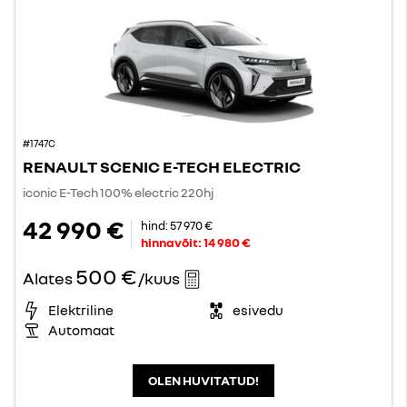
#1747C
RENAULT SCENIC E-TECH ELECTRIC
iconic E-Tech 100% electric 220hj
42 990 €
hind:
57 970 €
hinnavõit:
14 980 €
500 €
Alates
/kuus
Elektriline
esivedu
Automaat
OLEN HUVITATUD!