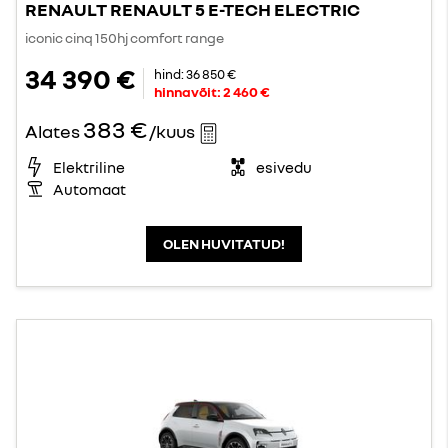
RENAULT RENAULT 5 E-TECH ELECTRIC
iconic cinq 150hj comfort range
34 390 €
hind:
36 850 €
hinnavõit:
2 460 €
383 €
Alates
/kuus
Elektriline
esivedu
Automaat
OLEN HUVITATUD!