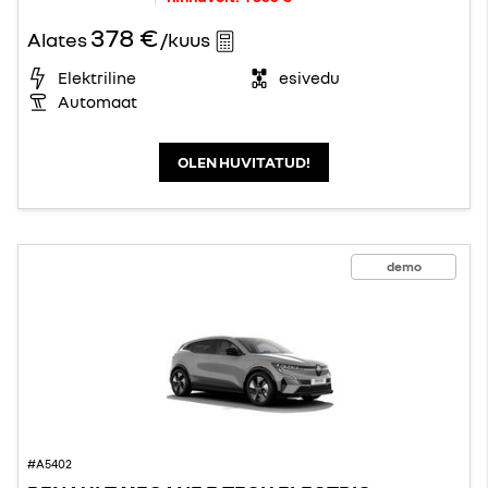
378 €
Alates
/kuus
Elektriline
esivedu
Automaat
OLEN HUVITATUD!
demo
#A5402