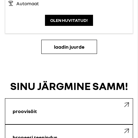
Automaat
OLEN HUVITATUD!
laadin juurde
SINU JÄRGMINE SAMM!
proovisõit
broneeri teenindus