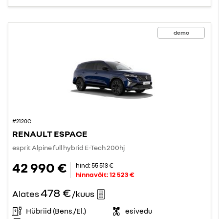
demo
#2120C
RENAULT ESPACE
esprit Alpine full hybrid E-Tech 200hj
42 990 €
hind:
55 513 €
hinnavõit:
12 523 €
478 €
Alates
/kuus
Hübriid (Bens./El.)
esivedu