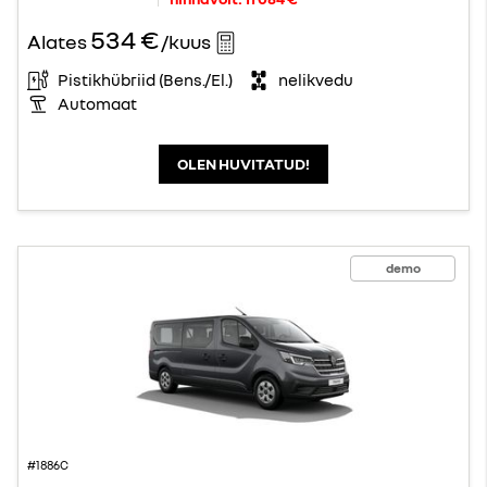
534 €
Alates
/kuus
Pistikhübriid (Bens./El.)
nelikvedu
Automaat
OLEN HUVITATUD!
demo
#1886C