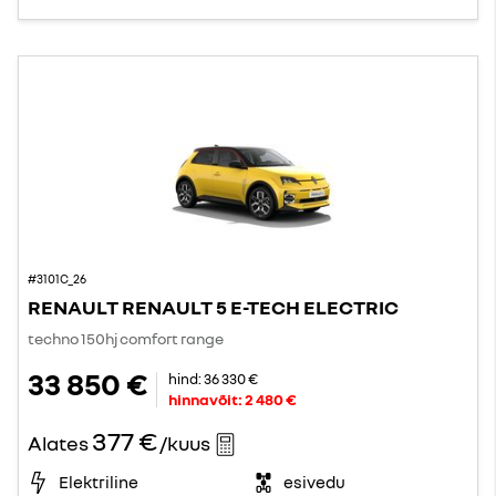
#3101C_26
RENAULT RENAULT 5 E-TECH ELECTRIC
techno 150hj comfort range
33 850 €
hind:
36 330 €
hinnavõit:
2 480 €
377 €
Alates
/kuus
Elektriline
esivedu