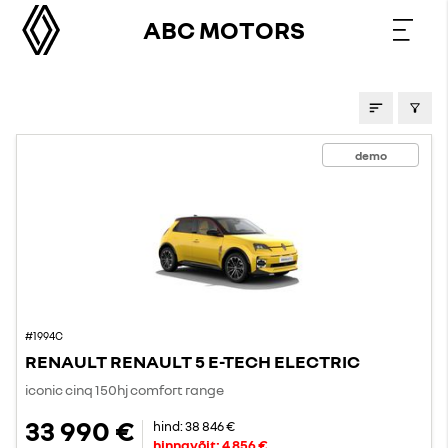
ABC MOTORS
PAKKUMISED
demo
#1994C
RENAULT RENAULT 5 E-TECH ELECTRIC
iconic cinq 150hj comfort range
33 990 €
hind:
38 846 €
hinnavõit:
4 856 €