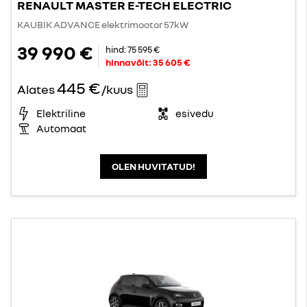
RENAULT MASTER E-TECH ELECTRIC
KAUBIK ADVANCE elektrimootor 57kW
39 990 €
hind:
75 595 €
hinnavõit:
35 605 €
445 €
Alates
/kuus
Elektriline
esivedu
Automaat
OLEN HUVITATUD!