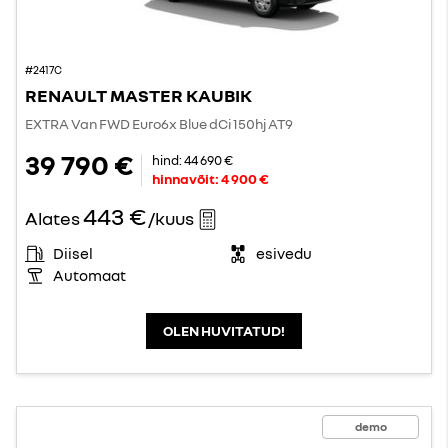
#2417C
RENAULT MASTER KAUBIK
EXTRA Van FWD Euro6x Blue dCi 150hj AT9
39 790 €
hind:
44 690 €
hinnavõit:
4 900 €
443 €
Alates
/kuus
Diisel
esivedu
Automaat
OLEN HUVITATUD!
demo