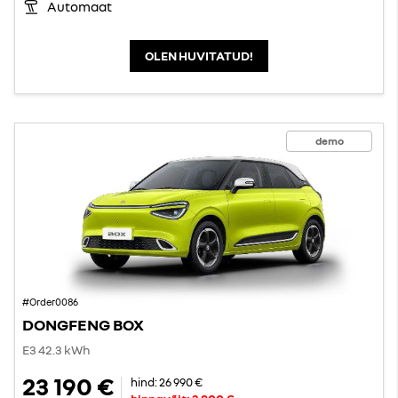
Automaat
OLEN HUVITATUD!
demo
#Order0086
DONGFENG BOX
E3 42.3 kWh
23 190 €
hind:
26 990 €