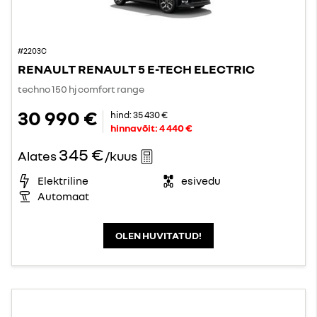
#2203C
RENAULT RENAULT 5 E-TECH ELECTRIC
techno 150 hj comfort range
30 990 €
hind:
35 430 €
hinnavõit:
4 440 €
345 €
Alates
/kuus
Elektriline
esivedu
Automaat
OLEN HUVITATUD!