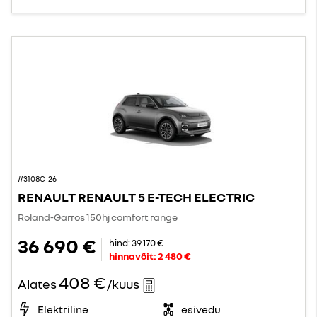
#3108C_26
RENAULT RENAULT 5 E-TECH ELECTRIC
Roland-Garros 150hj comfort range
36 690 €
hind:
39 170 €
hinnavõit:
2 480 €
408 €
Alates
/kuus
Elektriline
esivedu