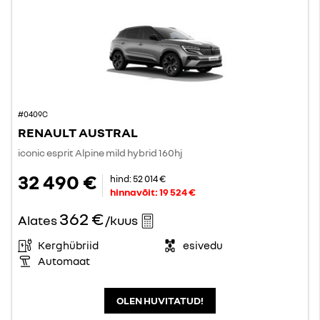
#0409C
RENAULT AUSTRAL
iconic esprit Alpine mild hybrid 160hj
32 490 €
hind:
52 014 €
hinnavõit:
19 524 €
362 €
Alates
/kuus
Kerghübriid
esivedu
Automaat
OLEN HUVITATUD!