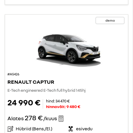
demo
#A5426
RENAULT CAPTUR
E-Tech engineered E-Tech full hybrid 145hj
24 990 €
hind:
34 470 €
hinnavõit:
9 480 €
278 €
Alates
/kuus
Hübriid (Bens./El.)
esivedu