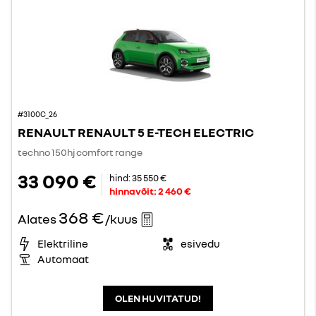
#3100C_26
RENAULT RENAULT 5 E-TECH ELECTRIC
techno 150hj comfort range
33 090 €
hind:
35 550 €
hinnavõit:
2 460 €
368 €
Alates
/kuus
Elektriline
esivedu
Automaat
OLEN HUVITATUD!