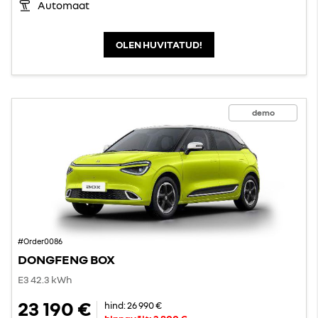
Automaat
OLEN HUVITATUD!
demo
#Order0086
DONGFENG BOX
E3 42.3 kWh
23 190 €
hind:
26 990 €