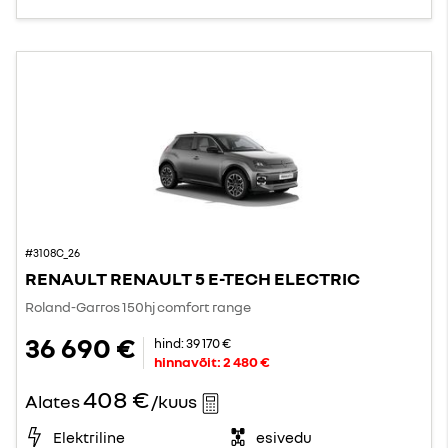
#3108C_26
RENAULT RENAULT 5 E-TECH ELECTRIC
Roland-Garros 150hj comfort range
36 690 €
hind:
39 170 €
hinnavõit:
2 480 €
408 €
Alates
/kuus
Elektriline
esivedu