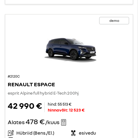
demo
#2120C
RENAULT ESPACE
esprit Alpine full hybrid E-Tech 200hj
42 990 €
hind:
55 513 €
hinnavõit:
12 523 €
478 €
Alates
/kuus
Hübriid (Bens./El.)
esivedu