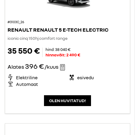
#3103C_26
RENAULT RENAULT 5 E-TECH ELECTRIC
iconic cinq 150hj comfort range
35 550 €
hind:
38 040 €
hinnavõit:
2 490 €
396 €
Alates
/kuus
Elektriline
esivedu
Automaat
OLEN HUVITATUD!