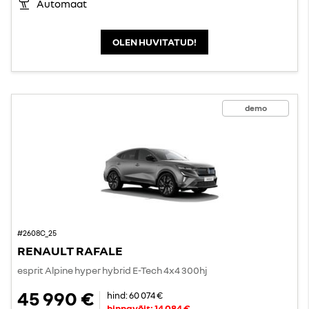
Automaat
OLEN HUVITATUD!
demo
#2608C_25
RENAULT RAFALE
esprit Alpine hyper hybrid E-Tech 4x4 300hj
45 990 €
hind:
60 074 €
hinnavõit:
14 084 €