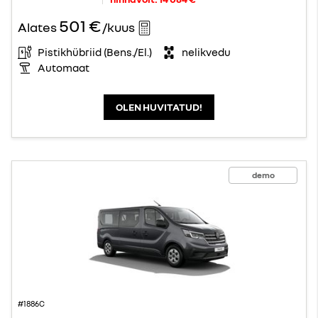
501 €
Alates
/kuus
Pistikhübriid (Bens./El.)
nelikvedu
Automaat
OLEN HUVITATUD!
demo
#1886C