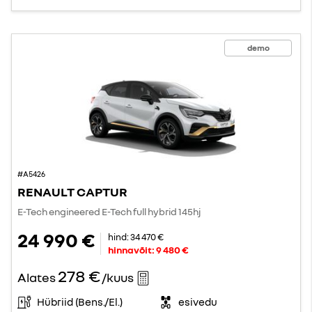
demo
#A5426
RENAULT CAPTUR
E-Tech engineered E-Tech full hybrid 145hj
24 990 €
hind:
34 470 €
hinnavõit:
9 480 €
278 €
Alates
/kuus
Hübriid (Bens./El.)
esivedu