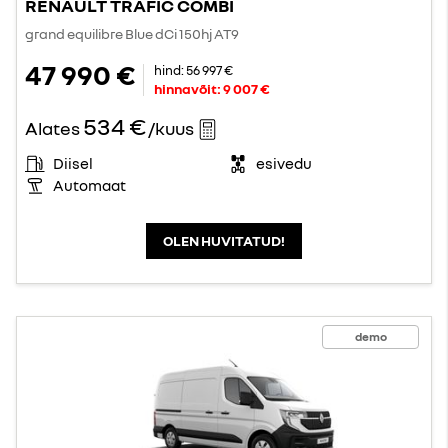
RENAULT TRAFIC COMBI
grand equilibre Blue dCi 150hj AT9
47 990 €
hind:
56 997 €
hinnavõit:
9 007 €
534 €
Alates
/kuus
Diisel
esivedu
Automaat
OLEN HUVITATUD!
demo