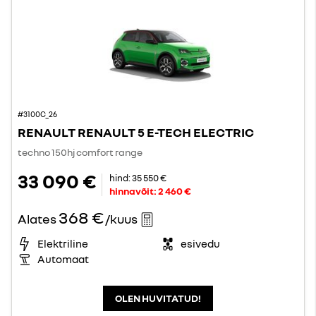
#3100C_26
RENAULT RENAULT 5 E-TECH ELECTRIC
techno 150hj comfort range
33 090 €
hind:
35 550 €
hinnavõit:
2 460 €
368 €
Alates
/kuus
Elektriline
esivedu
Automaat
OLEN HUVITATUD!