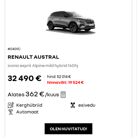
#0409C
RENAULT AUSTRAL
iconic esprit Alpine mild hybrid 160hj
32 490 €
hind:
52 014 €
hinnavõit:
19 524 €
362 €
Alates
/kuus
Kerghübriid
esivedu
Automaat
OLEN HUVITATUD!