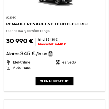
#2203C
RENAULT RENAULT 5 E-TECH ELECTRIC
techno 150 hj comfort range
30 990 €
hind:
35 430 €
hinnavõit:
4 440 €
345 €
Alates
/kuus
Elektriline
esivedu
Automaat
OLEN HUVITATUD!