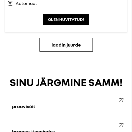
Automaat
OLEN HUVITATUD!
laadin juurde
SINU JÄRGMINE SAMM!
proovisõit
broneeri teenindus