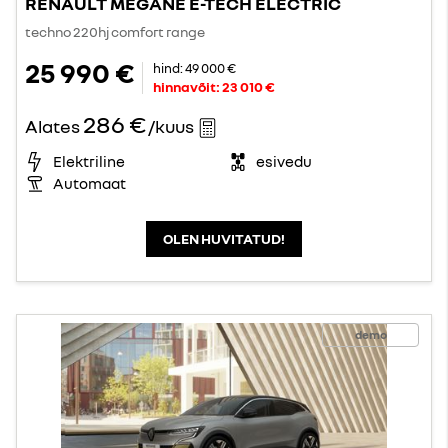
RENAULT MEGANE E-TECH ELECTRIC
techno 220hj comfort range
25 990 €
hind:
49 000 €
hinnavõit:
23 010 €
286 €
Alates
/kuus
Elektriline
esivedu
Automaat
OLEN HUVITATUD!
demo