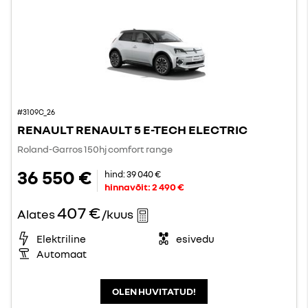
#3109C_26
RENAULT RENAULT 5 E-TECH ELECTRIC
Roland-Garros 150hj comfort range
36 550 €
hind:
39 040 €
hinnavõit:
2 490 €
407 €
Alates
/kuus
Elektriline
esivedu
Automaat
OLEN HUVITATUD!