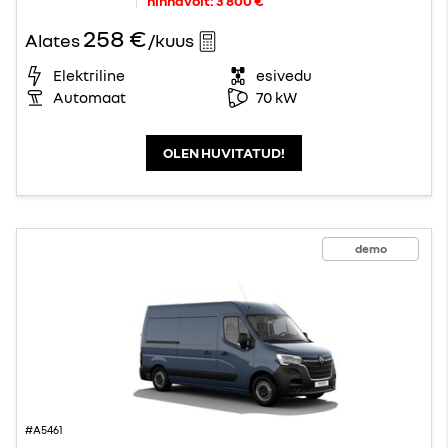
hinnavõit:
3 800 €
258 €
Alates
/kuus
Elektriline
esivedu
Automaat
70 kW
OLEN HUVITATUD!
demo
#A5461