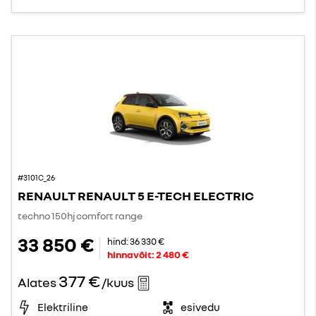
#3101C_26
RENAULT RENAULT 5 E-TECH ELECTRIC
techno 150hj comfort range
33 850 €
hind:
36 330 €
hinnavõit:
2 480 €
377 €
Alates
/kuus
Elektriline
esivedu