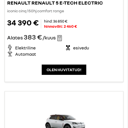
RENAULT RENAULT 5 E-TECH ELECTRIC
iconic cinq 150hj comfort range
34 390 €
hind:
36 850 €
hinnavõit:
2 460 €
383 €
Alates
/kuus
Elektriline
esivedu
Automaat
OLEN HUVITATUD!