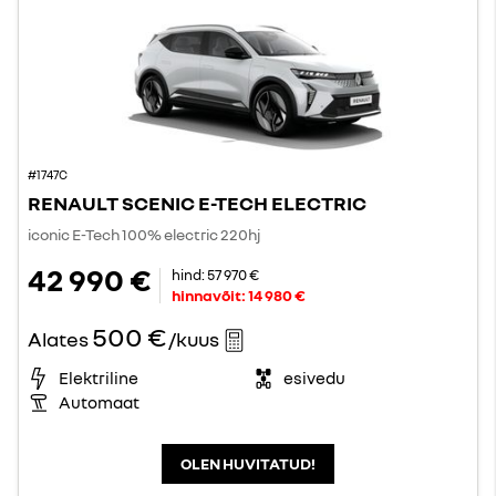
#1747C
RENAULT SCENIC E-TECH ELECTRIC
iconic E-Tech 100% electric 220hj
42 990 €
hind:
57 970 €
hinnavõit:
14 980 €
500 €
Alates
/kuus
Elektriline
esivedu
Automaat
OLEN HUVITATUD!