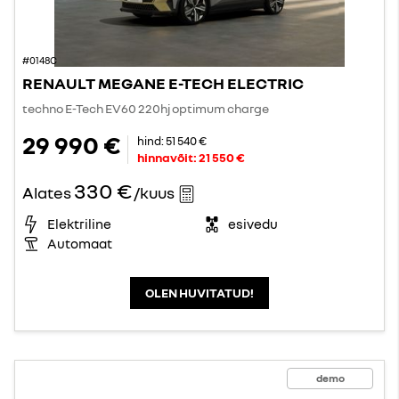
#0148C
RENAULT MEGANE E-TECH ELECTRIC
techno E-Tech EV60 220hj optimum charge
29 990 €
hind:
51 540 €
hinnavõit:
21 550 €
330 €
Alates
/kuus
Elektriline
esivedu
Automaat
OLEN HUVITATUD!
demo