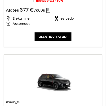
hinnavõit:
2 480 €
377 €
Alates
/kuus
Elektriline
esivedu
Automaat
OLEN HUVITATUD!
#3048C_26