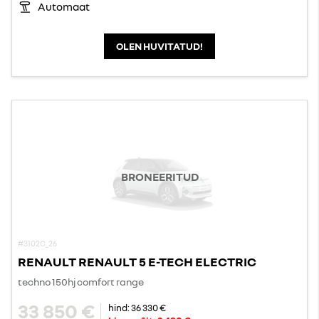
Automaat
OLEN HUVITATUD!
BRONEERITUD
#3102C_26
RENAULT RENAULT 5 E-TECH ELECTRIC
techno 150hj comfort range
33 850 €
hind:
36 330 €