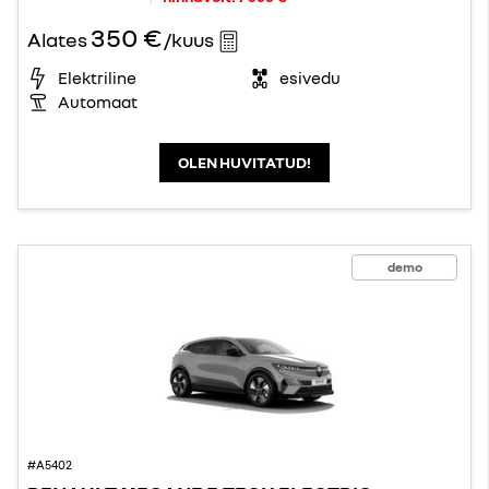
350 €
Alates
/kuus
Elektriline
esivedu
Automaat
OLEN HUVITATUD!
demo
#A5402