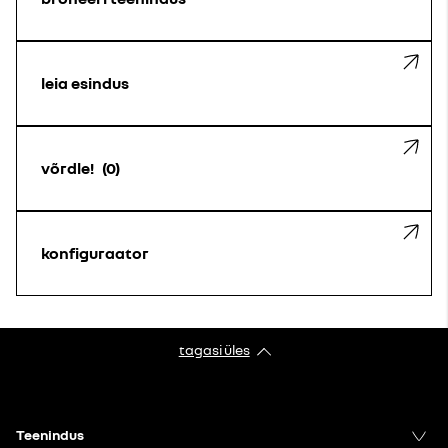
leia esindus
võrdle!
0
konfiguraator
tagasi üles
Teenindus