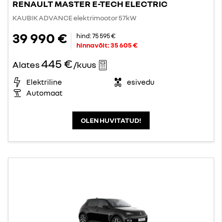
RENAULT MASTER E-TECH ELECTRIC
KAUBIK ADVANCE elektrimootor 57kW
39 990 €
hind:
75 595 €
hinnavõit:
35 605 €
445 €
Alates
/kuus
Elektriline
esivedu
Automaat
OLEN HUVITATUD!