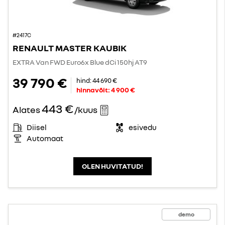
#2417C
RENAULT MASTER KAUBIK
EXTRA Van FWD Euro6x Blue dCi 150hj AT9
39 790 €
hind:
44 690 €
hinnavõit:
4 900 €
443 €
Alates
/kuus
Diisel
esivedu
Automaat
OLEN HUVITATUD!
demo