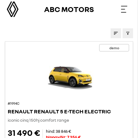
ABC MOTORS
PAKKUMISED
demo
#1994C
RENAULT RENAULT 5 E-TECH ELECTRIC
iconic cinq 150hj comfort range
31 490 €
hind:
38 846 €
hinnavõit:
7 356 €