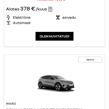
378 €
Alates
/kuus
Elektriline
esivedu
Automaat
OLEN HUVITATUD!
demo
#A5402