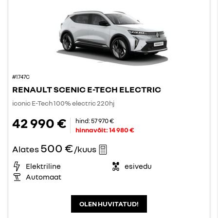
#1747C
RENAULT SCENIC E-TECH ELECTRIC
iconic E-Tech 100% electric 220hj
42 990 €
hind:
57 970 €
hinnavõit:
14 980 €
500 €
Alates
/kuus
Elektriline
esivedu
Automaat
OLEN HUVITATUD!