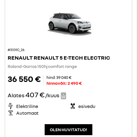
#3109C_26
RENAULT RENAULT 5 E-TECH ELECTRIC
Roland-Garros 150hj comfort range
36 550 €
hind:
39 040 €
hinnavõit:
2 490 €
407 €
Alates
/kuus
Elektriline
esivedu
Automaat
OLEN HUVITATUD!