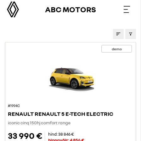
ABC MOTORS
PAKKUMISED
demo
#1994C
RENAULT RENAULT 5 E-TECH ELECTRIC
iconic cinq 150hj comfort range
33 990 €
hind:
38 846 €
hinnavõit:
4 856 €