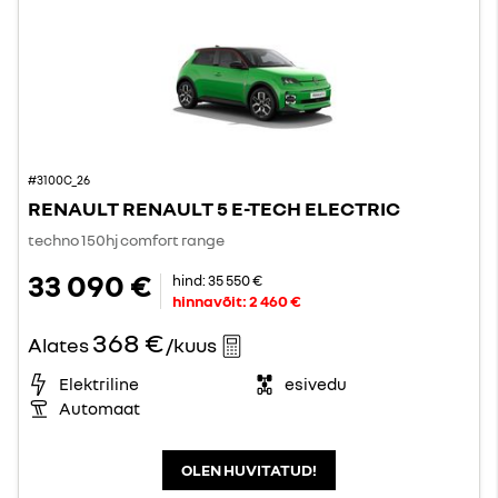
#3100C_26
RENAULT RENAULT 5 E-TECH ELECTRIC
techno 150hj comfort range
33 090 €
hind:
35 550 €
hinnavõit:
2 460 €
368 €
Alates
/kuus
Elektriline
esivedu
Automaat
OLEN HUVITATUD!