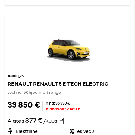
#3101C_26
RENAULT RENAULT 5 E-TECH ELECTRIC
techno 150hj comfort range
33 850 €
hind:
36 330 €
hinnavõit:
2 480 €
377 €
Alates
/kuus
Elektriline
esivedu