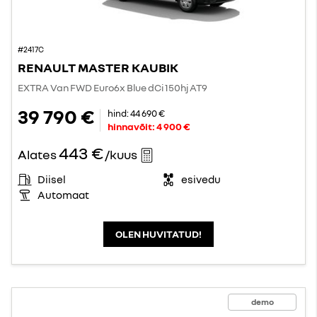
#2417C
RENAULT MASTER KAUBIK
EXTRA Van FWD Euro6x Blue dCi 150hj AT9
39 790 €
hind:
44 690 €
hinnavõit:
4 900 €
443 €
Alates
/kuus
Diisel
esivedu
Automaat
OLEN HUVITATUD!
demo