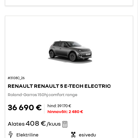
#3108C_26
RENAULT RENAULT 5 E-TECH ELECTRIC
Roland-Garros 150hj comfort range
36 690 €
hind:
39 170 €
hinnavõit:
2 480 €
408 €
Alates
/kuus
Elektriline
esivedu