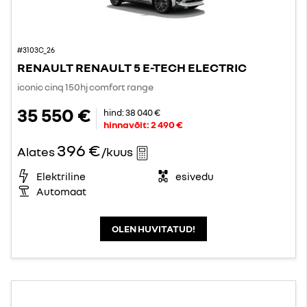
#3103C_26
RENAULT RENAULT 5 E-TECH ELECTRIC
iconic cinq 150hj comfort range
35 550 €
hind:
38 040 €
hinnavõit:
2 490 €
396 €
Alates
/kuus
Elektriline
esivedu
Automaat
OLEN HUVITATUD!