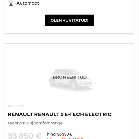
Automaat
OLEN HUVITATUD!
BRONEERITUD
#3102C_26
RENAULT RENAULT 5 E-TECH ELECTRIC
techno 150hj comfort range
33 850 €
hind:
36 330 €