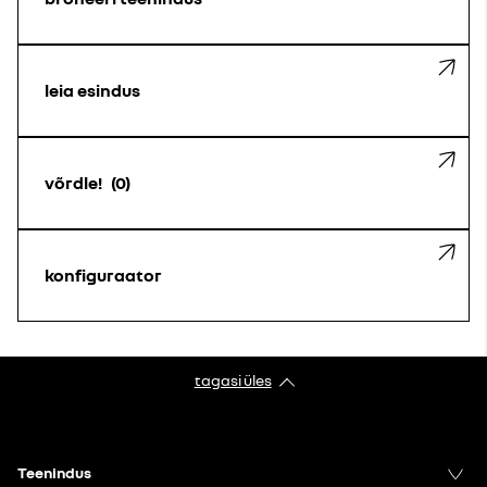
leia esindus
võrdle!
0
konfiguraator
tagasi üles
Teenindus