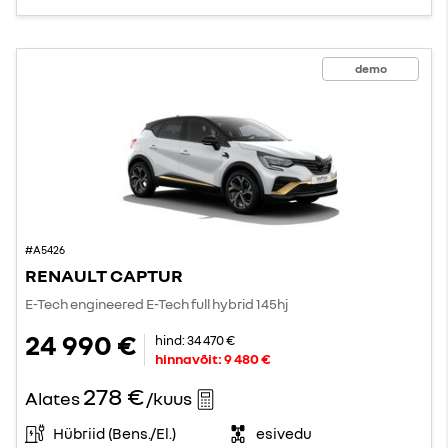
demo
#A5426
RENAULT CAPTUR
E-Tech engineered E-Tech full hybrid 145hj
24 990 €
hind:
34 470 €
hinnavõit:
9 480 €
278 €
Alates
/kuus
Hübriid (Bens./El.)
esivedu