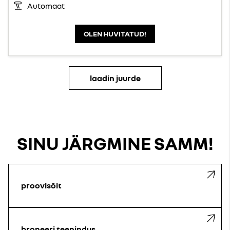
Automaat
OLEN HUVITATUD!
laadin juurde
SINU JÄRGMINE SAMM!
proovisõit
broneeri teenindus