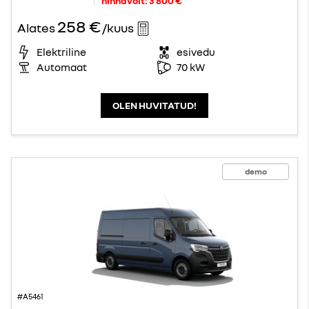
hinnavõit:
3 800 €
258 €
Alates
/kuus
Elektriline
esivedu
Automaat
70 kW
OLEN HUVITATUD!
demo
#A5461