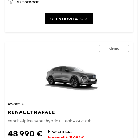
Automaat
OLEN HUVITATUD!
demo
#2608C_25
RENAULT RAFALE
esprit Alpine hyper hybrid E-Tech 4x4 300hj
48 990 €
hind:
60 074 €
hinnavõit:
11 084 €