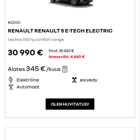
#2203C
RENAULT RENAULT 5 E-TECH ELECTRIC
techno 150 hj comfort range
30 990 €
hind:
35 430 €
hinnavõit:
4 440 €
345 €
Alates
/kuus
Elektriline
esivedu
Automaat
OLEN HUVITATUD!