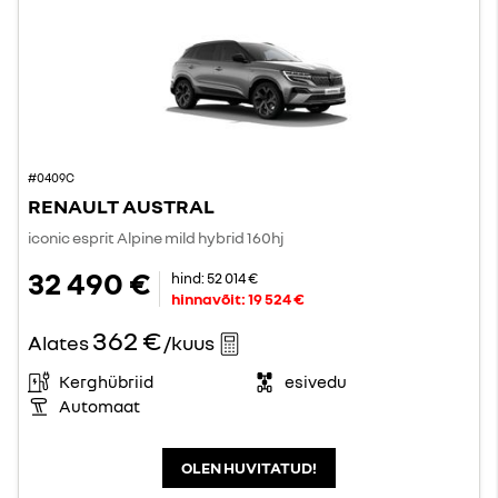
#0409C
RENAULT AUSTRAL
iconic esprit Alpine mild hybrid 160hj
32 490 €
hind:
52 014 €
hinnavõit:
19 524 €
362 €
Alates
/kuus
Kerghübriid
esivedu
Automaat
OLEN HUVITATUD!