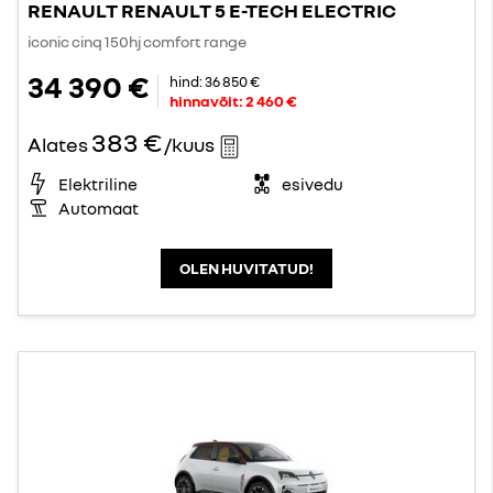
RENAULT RENAULT 5 E-TECH ELECTRIC
iconic cinq 150hj comfort range
34 390 €
hind:
36 850 €
hinnavõit:
2 460 €
383 €
Alates
/kuus
Elektriline
esivedu
Automaat
OLEN HUVITATUD!