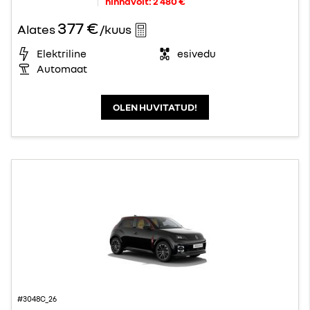
hinnavõit:
2 480 €
377 €
Alates
/kuus
Elektriline
esivedu
Automaat
OLEN HUVITATUD!
#3048C_26