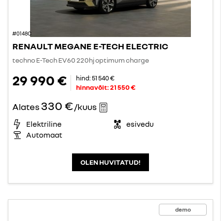
#0148C
RENAULT MEGANE E-TECH ELECTRIC
techno E-Tech EV60 220hj optimum charge
29 990 €
hind:
51 540 €
hinnavõit:
21 550 €
330 €
Alates
/kuus
Elektriline
esivedu
Automaat
OLEN HUVITATUD!
demo