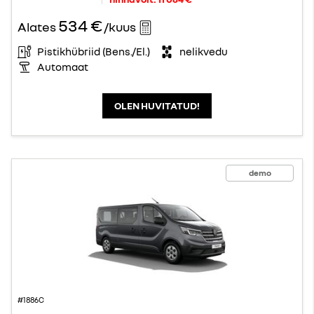
534 €
Alates
/kuus
Pistikhübriid (Bens./El.)
nelikvedu
Automaat
OLEN HUVITATUD!
demo
#1886C