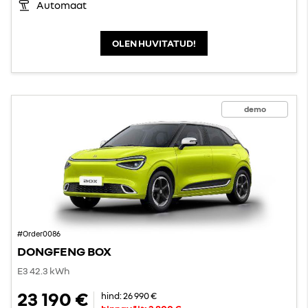
Automaat
OLEN HUVITATUD!
demo
#Order0086
DONGFENG BOX
E3 42.3 kWh
23 190 €
hind:
26 990 €