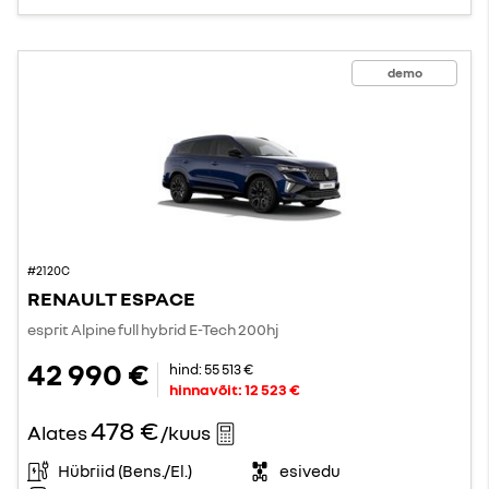
demo
#2120C
RENAULT ESPACE
esprit Alpine full hybrid E-Tech 200hj
42 990 €
hind:
55 513 €
hinnavõit:
12 523 €
478 €
Alates
/kuus
Hübriid (Bens./El.)
esivedu