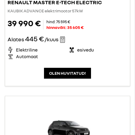
RENAULT MASTER E-TECH ELECTRIC
KAUBIK ADVANCE elektrimootor 57kW
39 990 €
hind:
75 595 €
hinnavõit:
35 605 €
445 €
Alates
/kuus
Elektriline
esivedu
Automaat
OLEN HUVITATUD!