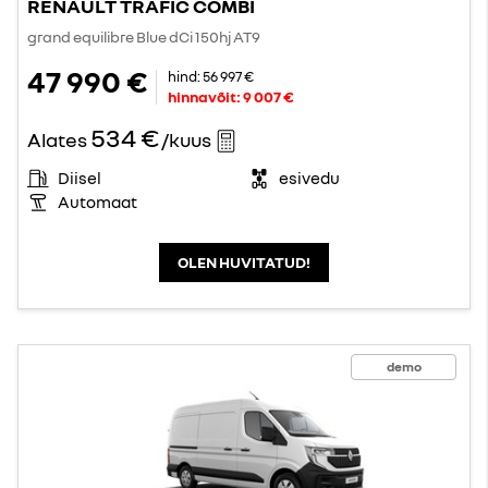
RENAULT TRAFIC COMBI
grand equilibre Blue dCi 150hj AT9
47 990 €
hind:
56 997 €
hinnavõit:
9 007 €
534 €
Alates
/kuus
Diisel
esivedu
Automaat
OLEN HUVITATUD!
demo