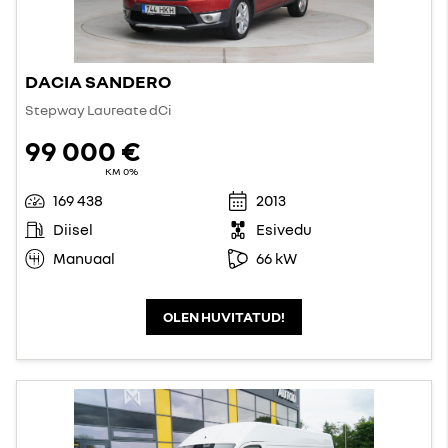
DACIA SANDERO
Stepway Laureate dCi
99 000 €
KM 0%
169 438
2013
Diisel
Esivedu
Manuaal
66 kW
OLEN HUVITATUD!