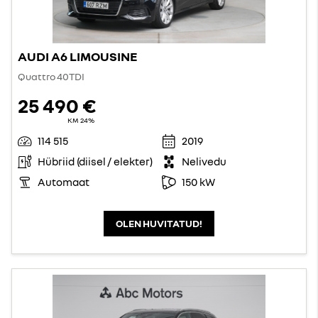
AUDI A6 LIMOUSINE
Quattro 40TDI
25 490 €
KM 24%
114 515
2019
Hübriid (diisel / elekter)
Nelivedu
Automaat
150 kW
OLEN HUVITATUD!