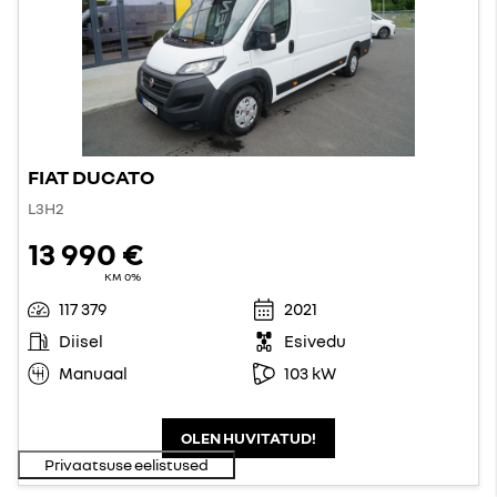
FIAT DUCATO
L3H2
13 990 €
KM 0%
117 379
2021
Diisel
Esivedu
Manuaal
103 kW
OLEN HUVITATUD!