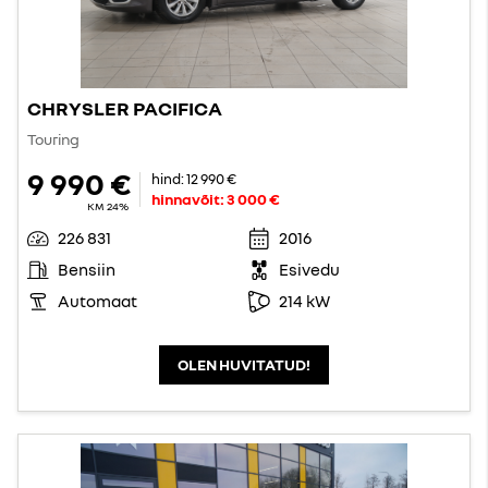
CHRYSLER PACIFICA
Touring
9 990 €
hind:
12 990 €
hinnavõit:
3 000 €
KM 24%
226 831
2016
Bensiin
Esivedu
Automaat
214 kW
OLEN HUVITATUD!