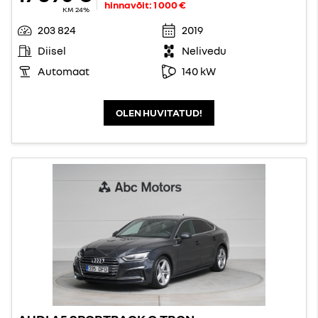
hinnavõit:
1 000 €
KM 24%
203 824
2019
Diisel
Nelivedu
Automaat
140 kW
OLEN HUVITATUD!