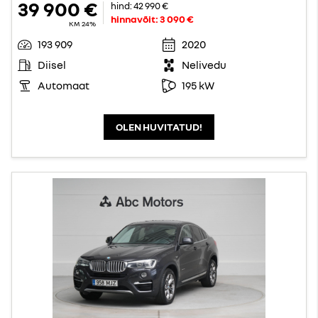
39 900 €
hind:
42 990 €
hinnavõit:
3 090 €
KM 24%
193 909
2020
Diisel
Nelivedu
Automaat
195 kW
OLEN HUVITATUD!