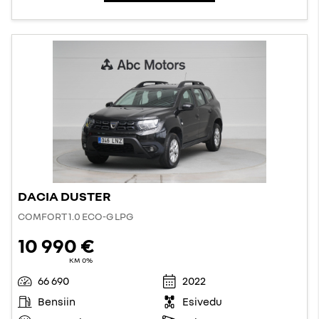
DACIA DUSTER
COMFORT 1.0 ECO-G LPG
10 990 €
KM 0%
66 690
2022
Bensiin
Esivedu