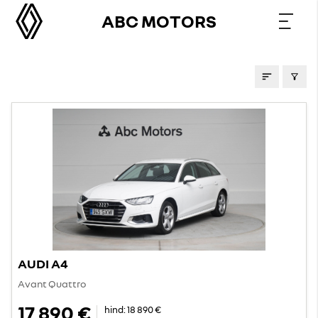
ABC MOTORS
KASUTATUD AUTOD
AUDI A4
Avant Quattro
17 890 €
hind:
18 890 €