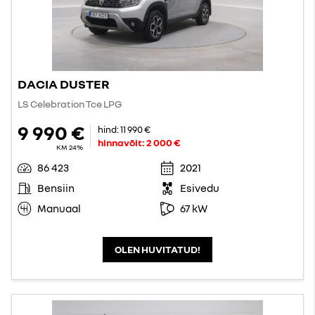
DACIA DUSTER
LS Celebration Tce LPG
9 990 €
hind:
11 990 €
hinnavõit:
2 000 €
KM 24%
86 423
2021
Bensiin
Esivedu
Manuaal
67 kW
OLEN HUVITATUD!