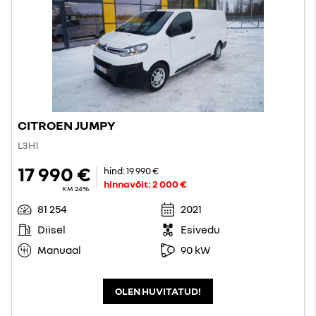
CITROEN JUMPY
L3H1
17 990 €
hind:
19 990 €
hinnavõit:
2 000 €
KM 24%
81 254
2021
Diisel
Esivedu
Manuaal
90 kW
OLEN HUVITATUD!