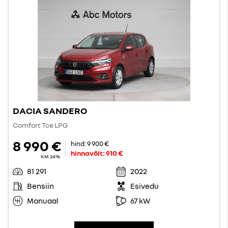
DACIA SANDERO
Comfort Tce LPG
8 990 €
hind:
9 900 €
hinnavõit:
910 €
KM 24%
81 291
2022
Bensiin
Esivedu
Manuaal
67 kW