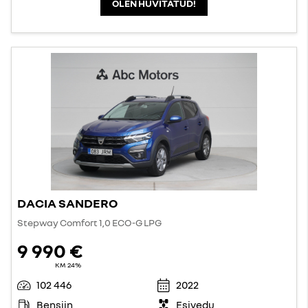
OLEN HUVITATUD!
DACIA SANDERO
Stepway Comfort 1,0 ECO-G LPG
9 990 €
KM 24%
102 446
2022
Bensiin
Esivedu