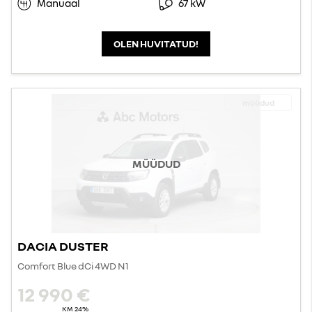
Manuaal
67 kW
OLEN HUVITATUD!
müüdud
MÜÜDUD
DACIA DUSTER
Comfort Blue dCi 4WD N1
12 990 €
KM 24%