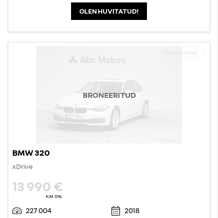
OLEN HUVITATUD!
broneeritud
BRONEERITUD
BMW 320
xDrive
13 990 €
KM 0%
227 004
2018