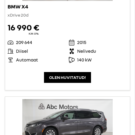
BMW X4
xDrive 20d
16 990 €
KM 0%
209 644
2015
Diisel
Nelivedu
Automaat
140 kW
OLEN HUVITATUD!