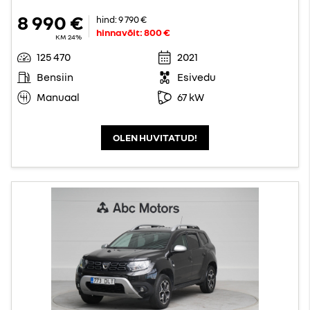
8 990 €
hind:
9 790 €
hinnavõit:
800 €
KM 24%
125 470
2021
Bensiin
Esivedu
Manuaal
67 kW
OLEN HUVITATUD!