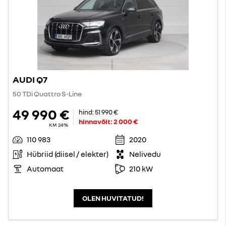
AUDI Q7
50 TDi Quattro S-Line
49 990 €
hind:
51 990 €
hinnavõit:
2 000 €
KM 24%
110 983
2020
Hübriid (diisel / elekter)
Nelivedu
Automaat
210 kW
OLEN HUVITATUD!