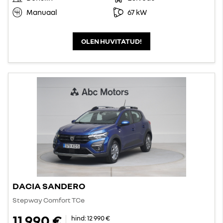
Manuaal
67 kW
OLEN HUVITATUD!
DACIA SANDERO
Stepway Comfort TCe
11 990 €
hind:
12 990 €