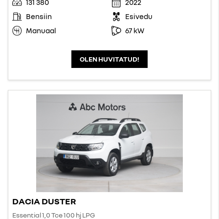
131 380
2022
Bensiin
Esivedu
Manuaal
67 kW
OLEN HUVITATUD!
DACIA DUSTER
Essential 1,0 Tce 100 hj LPG