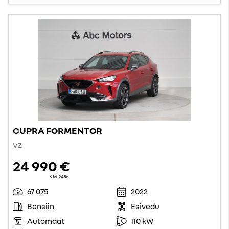
CUPRA FORMENTOR
VZ
24 990 €
KM 24%
67 075
2022
Bensiin
Esivedu
Automaat
110 kW