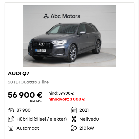
AUDI Q7
50TDI Quattro S-line
56 900 €
hind:
59 900 €
hinnavõit:
3 000 €
KM 24%
87 900
2021
Hübriid (diisel / elekter)
Nelivedu
Automaat
210 kW