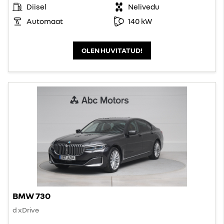
Diisel
Nelivedu
Automaat
140 kW
OLEN HUVITATUD!
BMW 730
d xDrive