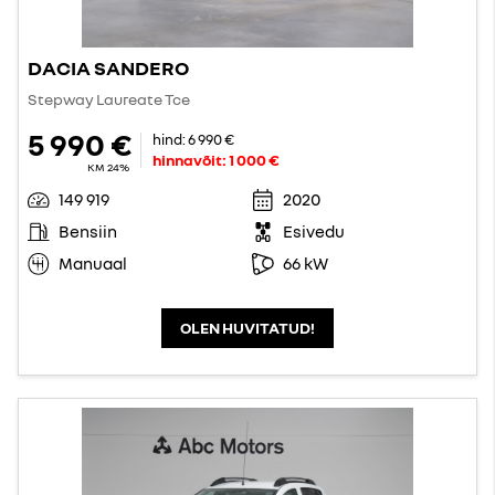
DACIA SANDERO
Stepway Laureate Tce
5 990 €
hind:
6 990 €
hinnavõit:
1 000 €
KM 24%
149 919
2020
Bensiin
Esivedu
Manuaal
66 kW
OLEN HUVITATUD!