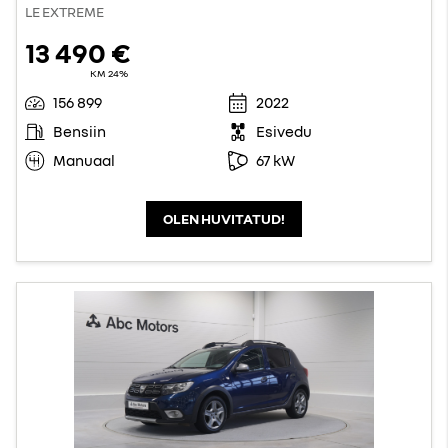
LE EXTREME
13 490 €
KM 24%
156 899
2022
Bensiin
Esivedu
Manuaal
67 kW
OLEN HUVITATUD!