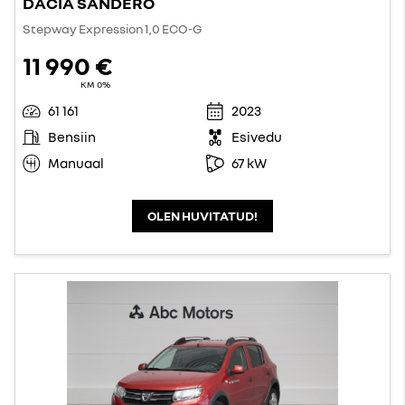
DACIA SANDERO
Stepway Expression 1,0 ECO-G
11 990 €
KM 0%
61 161
2023
Bensiin
Esivedu
Manuaal
67 kW
OLEN HUVITATUD!