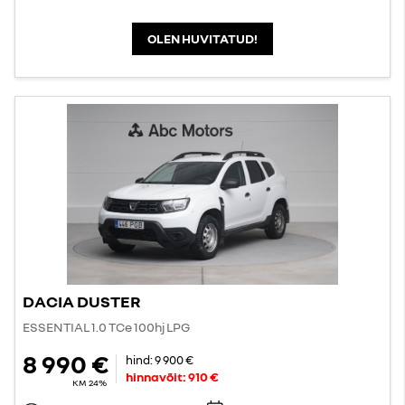
OLEN HUVITATUD!
DACIA DUSTER
ESSENTIAL 1.0 TCe 100hj LPG
8 990 €
hind:
9 900 €
hinnavõit:
910 €
KM 24%