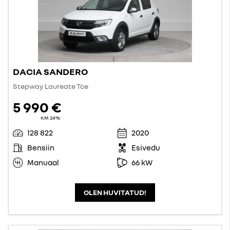
DACIA SANDERO
Stepway Laureate Tce
5 990 €
KM 24%
128 822
2020
Bensiin
Esivedu
Manuaal
66 kW
OLEN HUVITATUD!