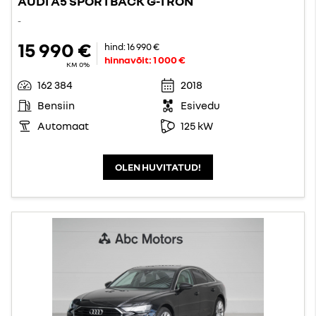
AUDI A5 SPORTBACK G-TRON
-
15 990 €
hind:
16 990 €
hinnavõit:
1 000 €
KM 0%
162 384
2018
Bensiin
Esivedu
Automaat
125 kW
OLEN HUVITATUD!