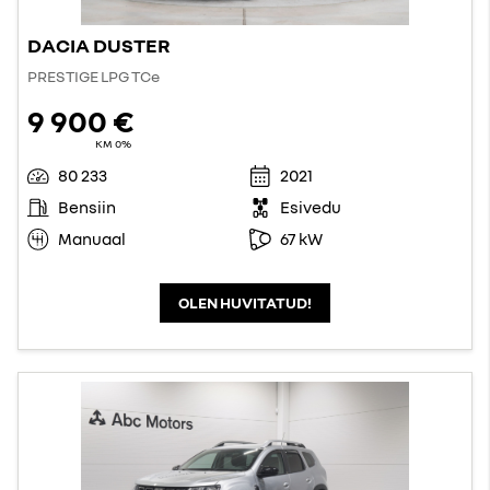
DACIA DUSTER
PRESTIGE LPG TCe
9 900 €
KM 0%
80 233
2021
Bensiin
Esivedu
Manuaal
67 kW
OLEN HUVITATUD!