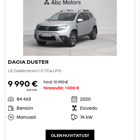
DACIA DUSTER
LS Celebration 1.0 TCe LPG
9 990 €
hind:
10 990 €
hinnavõit:
1 000 €
KM 0%
84 463
2020
Bensiin
Esivedu
Manuaal
74 kW
OLEN HUVITATUD!