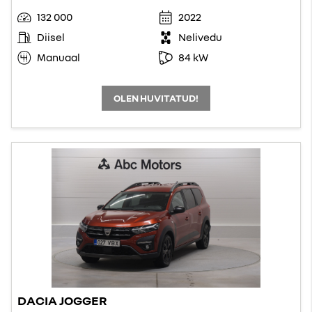
132 000
2022
Diisel
Nelivedu
Manuaal
84 kW
OLEN HUVITATUD!
DACIA JOGGER