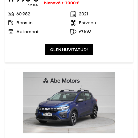
hinnavõit:
1 000 €
KM 0%
60 982
2021
Bensiin
Esivedu
Automaat
67 kW
OLEN HUVITATUD!