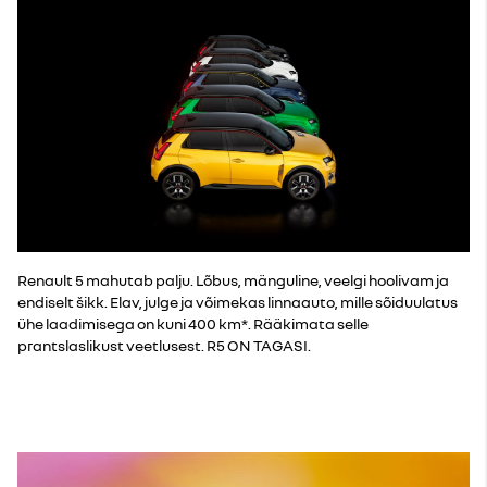
Renault 5 mahutab palju. Lõbus, mänguline, veelgi hoolivam ja
endiselt šikk. Elav, julge ja võimekas linnaauto, mille sõiduulatus
ühe laadimisega on kuni 400 km*. Rääkimata selle
prantslaslikust veetlusest. R5 ON TAGASI.