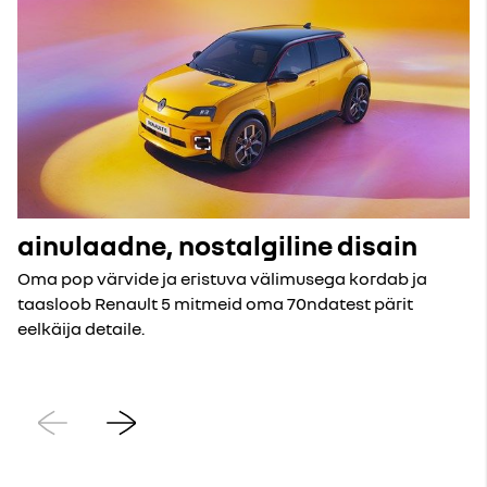
ainulaadne, nostalgiline disain
Oma pop värvide ja eristuva välimusega kordab ja
taasloob Renault 5 mitmeid oma 70ndatest pärit
eelkäija detaile.
Eelmine
Järgmine