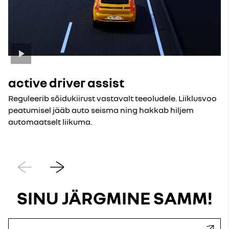
active driver assist
Reguleerib sõidukiirust vastavalt teeoludele. Liiklusvoo
peatumisel jääb auto seisma ning hakkab hiljem
automaatselt liikuma.
Eelmine
Järgmine
SINU JÄRGMINE SAMM!