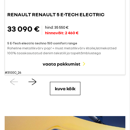
RENAULT RENAULT 5 E-TECH ELECTRIC
33 090 €
hind:
35 550 €
hinnavõit:
2 460 €
5 E-Tech electric techno 150 comfort range
Roheline metallikvärv pop! + must metallikvärv étoile,Istmekatted
100% taaskasutatud denim tekstiili ja topeltõmblustega
vaata pakkumist
#3100C_26
Eelmine
Järgmine
kuva kõik