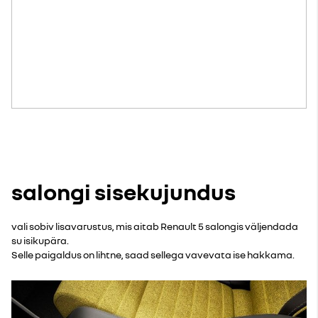
salongi sisekujundus
vali sobiv lisavarustus, mis aitab Renault 5 salongis väljendada
su isikupära.
Selle paigaldus on lihtne, saad sellega vavevata ise hakkama.