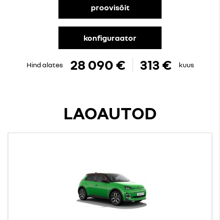
proovisõit
konfiguraator
28 090 €
313 €
Hind alates
kuus
LAOAUTOD