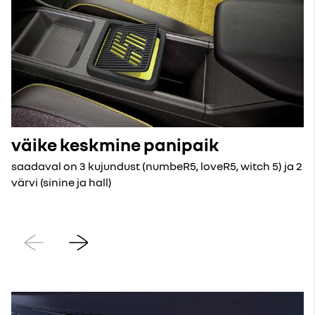
väike keskmine panipaik
saadaval on 3 kujundust (numbeR5, loveR5, witch 5) ja 2
värvi (sinine ja hall)
Eelmine
Järgmine