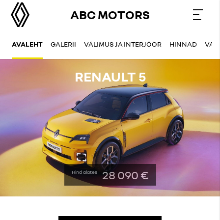
ABC MOTORS
AVALEHT
GALERII
VÄLIMUS JA INTERJÖÖR
HINNAD
VAR
RENAULT 5
28 090 €
Hind alates