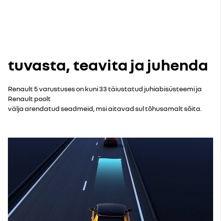
tuvasta, teavita ja juhenda
Renault 5 varustuses on kuni 33 täiustatud juhiabisüsteemi ja
Renault poolt
välja arendatud seadmeid, msi aitavad sul tõhusamalt sõita.