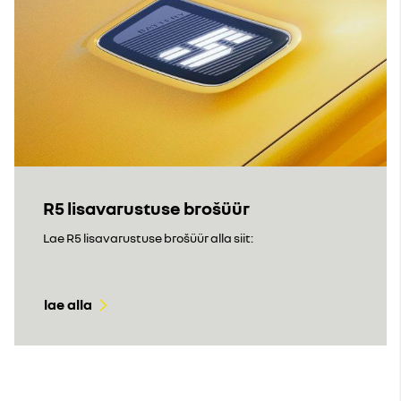
R5 lisavarustuse brošüür
Lae R5 lisavarustuse brošüür alla siit:
lae alla