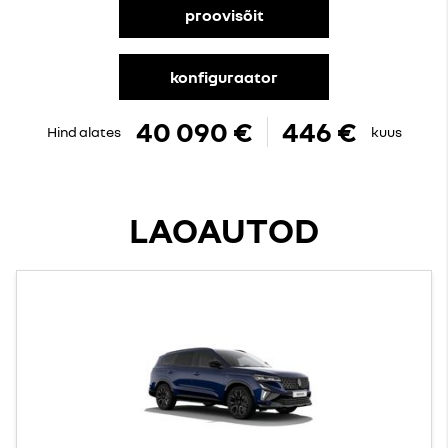
proovisõit
konfiguraator
40 090 €
446 €
Hind alates
kuus
LAOAUTOD