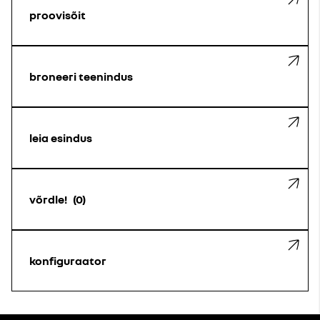
proovisõit
broneeri teenindus
leia esindus
võrdle!
0
konfiguraator