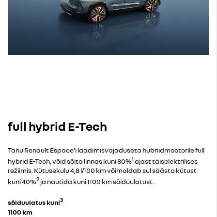
full hybrid E-Tech
Tänu Renault Espace'i laadimisvajaduseta hübriidmootorile full
1
hybrid E-Tech, võid sõita linnas kuni 80%
ajast täiselektrilises
režiimis. Kütusekulu 4,8 l/100 km võimaldab sul säästa kütust
2
kuni 40%
ja nautida kuni 1100 km sõiduulatust.
3
sõiduulatus kuni
1100 km