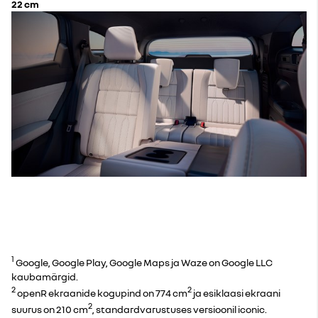
22 cm
1
Google, Google Play, Google Maps ja Waze on Google LLC
kaubamärgid.
2
2
openR ekraanide kogupind on 774 cm
ja esiklaasi ekraani
2
suurus on 210 cm
, standardvarustuses versioonil iconic.