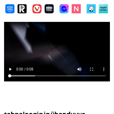
tehnoloogia ja ühenduvus