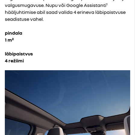
valgusmugavuse. Nupu või Google Assistanti¹
hääljuhtimise abil saad valida 4 erineva läbipaistvuse
seadistuse vahel.
pindala
1 m²
läbipaistvus
4 režiimi