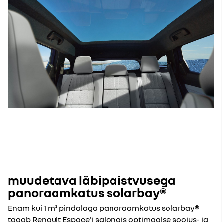
muudetava läbipaistvusega
panoraamkatus solarbay®
Enam kui 1 m² pindalaga panoraamkatus solarbay®
tagab Renault Espace'i salongis optimaalse soojus- ja