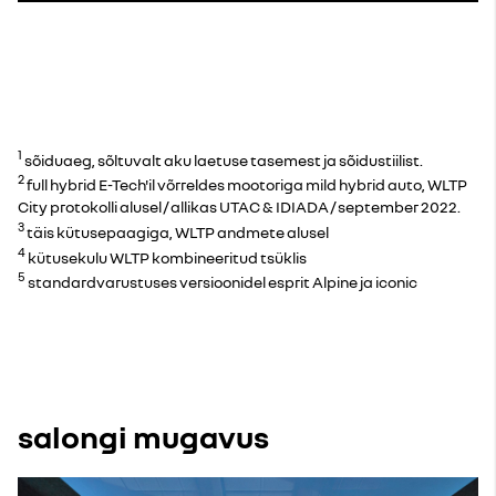
1
sõiduaeg, sõltuvalt aku laetuse tasemest ja sõidustiilist.
2
full hybrid E-Tech'il võrreldes mootoriga mild hybrid auto, WLTP
City protokolli alusel / allikas UTAC & IDIADA / september 2022.
3
täis kütusepaagiga, WLTP andmete alusel
4
kütusekulu WLTP kombineeritud tsüklis
5
standardvarustuses versioonidel esprit Alpine ja iconic
salongi mugavus