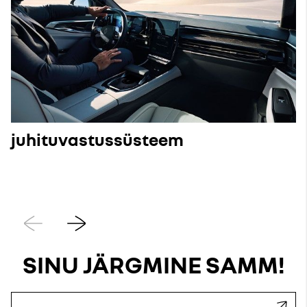
juhituvastussüsteem
Eelmine
Järgmine
SINU JÄRGMINE SAMM!