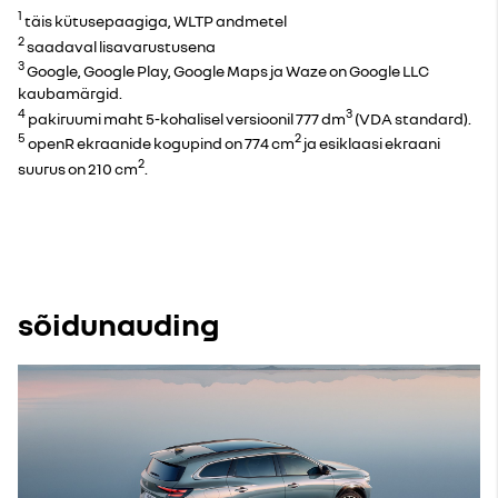
1
täis kütusepaagiga, WLTP andmetel
2
saadaval lisavarustusena
3
Google, Google Play, Google Maps ja Waze on Google LLC
kaubamärgid.
4
3
pakiruumi maht 5-kohalisel versioonil 777 dm
(VDA standard).
5
2
openR ekraanide kogupind on 774 cm
ja esiklaasi ekraani
2
suurus on 210 cm
.
sõidunauding