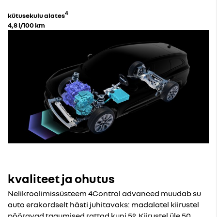
4
kütusekulu alates
4,8 l/100 km
kvaliteet ja ohutus
Nelikroolimissüsteem 4Control advanced muudab su
auto erakordselt hästi juhitavaks: madalatel kiirustel
pööravad tagumised rattad kuni 5°. Kiirustel üle 50