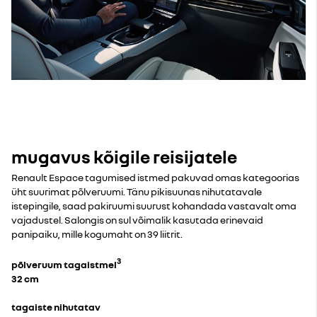
mugavus kõigile reisijatele
Renault Espace tagumised istmed pakuvad omas kategoorias
üht suurimat põlveruumi. Tänu pikisuunas nihutatavale
istepingile, saad pakiruumi suurust kohandada vastavalt oma
vajadustel. Salongis on sul võimalik kasutada erinevaid
panipaiku, mille kogumaht on 39 liitrit.
3
põlveruum tagaistmel
32 cm
tagaiste nihutatav