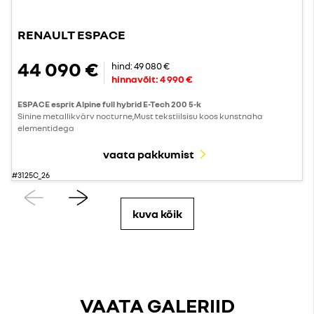
RENAULT ESPACE
44 090 €
hind:
49 080 €
hinnavõit:
4 990 €
ESPACE esprit Alpine full hybrid E-Tech 200 5-k
Sinine metallikvärv nocturne,Must tekstiilsisu koos kunstnaha
elementidega
vaata pakkumist
#3125C_26
Eelmine
Järgmine
kuva kõik
VAATA GALERIID