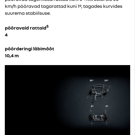
km/h pööravad tagarattad kuni 1°, tagades kurvides
suurema stabiilsuse.
5
pööravaid rattaid
4
pöörderingi läbimõõt
10,4 m