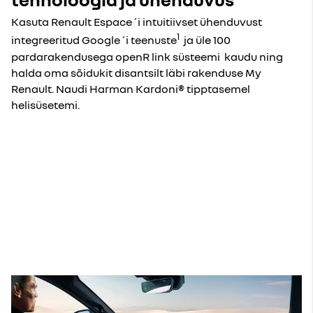
Kasuta Renault Espace´i intuitiivset ühenduvust
1
integreeritud Google´i teenuste
ja üle 100
pardarakendusega openR link süsteemi kaudu ning
halda oma sõidukit disantsilt läbi rakenduse My
Renault. Naudi Harman Kardoni® tipptasemel
helisüsetemi.