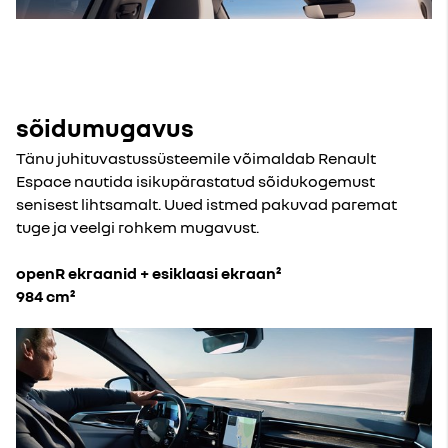
sõidumugavus
Tänu juhituvastussüsteemile võimaldab Renault
Espace nautida isikupärastatud sõidukogemust
senisest lihtsamalt. Uued istmed pakuvad paremat
tuge ja veelgi rohkem mugavust.
openR ekraanid + esiklaasi ekraan²
984 cm²