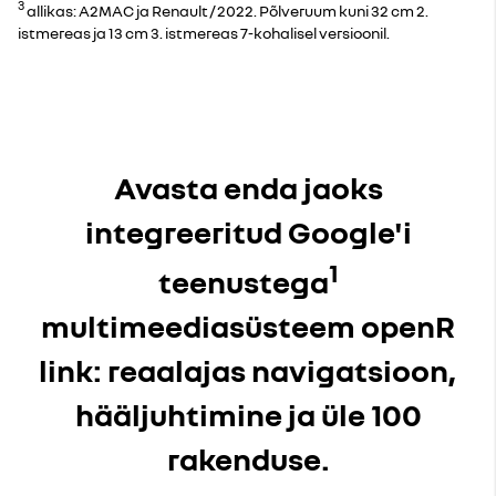
3
allikas: A2MAC ja Renault / 2022. Põlveruum kuni 32 cm 2.
istmereas ja 13 cm 3. istmereas 7-kohalisel versioonil.
Avasta enda jaoks
integreeritud Google'i
1
teenustega
multimeediasüsteem openR
link: reaalajas navigatsioon,
hääljuhtimine ja üle 100
rakenduse.