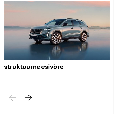
struktuurne esivõre
Eelmine
Järgmine