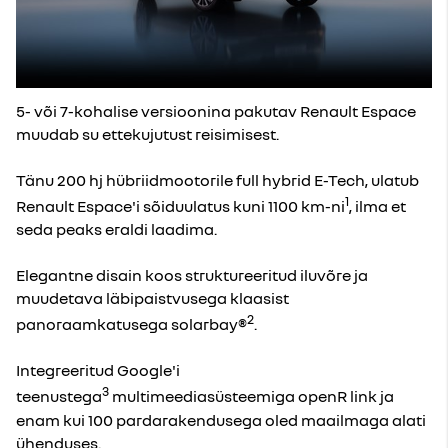
5- või 7-kohalise versioonina pakutav Renault Espace
muudab su ettekujutust reisimisest.
Tänu 200 hj hübriidmootorile full hybrid E-Tech, ulatub
1
Renault Espace'i sõiduulatus kuni 1100 km-ni
, ilma et
seda peaks eraldi laadima.
Elegantne disain koos struktureeritud iluvõre ja
muudetava läbipaistvusega klaasist
2
panoraamkatusega solarbay®
.
Integreeritud Google'i
3
teenustega
multimeediasüsteemiga openR link ja
enam kui 100 pardarakendusega oled maailmaga alati
ühenduses.