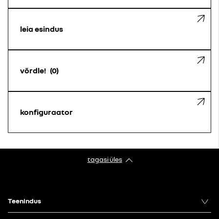
leia esindus
võrdle!
0
konfiguraator
tagasi üles
Teenindus