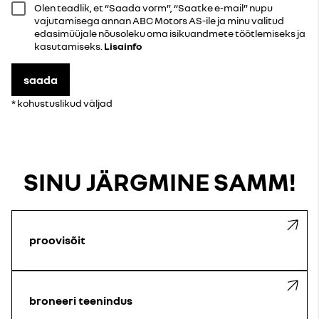
Olen teadlik, et “Saada vorm”, “Saatke e-mail” nupu
vajutamisega annan ABC Motors AS-ile ja minu valitud
edasimüüjale nõusoleku oma isikuandmete töötlemiseks ja
kasutamiseks.
Lisainfo
saada
* kohustuslikud väljad
SINU JÄRGMINE SAMM!
proovisõit
broneeri teenindus