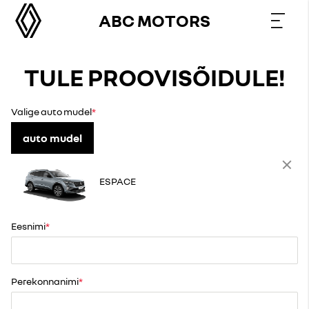
ABC MOTORS
TULE PROOVISÕIDULE!
Valige auto mudel
auto mudel
ESPACE
Eesnimi
Perekonnanimi