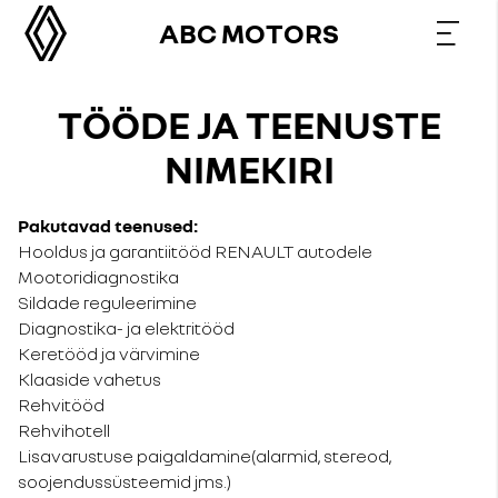
ABC MOTORS
TÖÖDE JA TEENUSTE
NIMEKIRI
Pakutavad teenused:
Hooldus ja garantiitööd RENAULT autodele
Mootoridiagnostika
Sildade reguleerimine
Diagnostika- ja elektritööd
Keretööd ja värvimine
Klaaside vahetus
Rehvitööd
Rehvihotell
Lisavarustuse paigaldamine(alarmid, stereod,
soojendussüsteemid jms.)