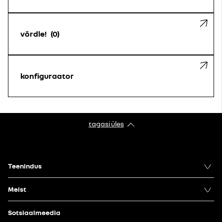
võrdle!
0
konfiguraator
tagasi üles
Teenindus
Meist
Sotsiaalmeedia