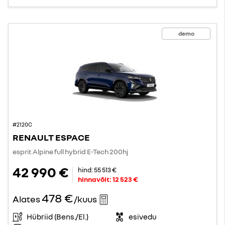
demo
#2120C
RENAULT ESPACE
esprit Alpine full hybrid E-Tech 200hj
42 990 €
hind:
55 513 €
hinnavõit:
12 523 €
478 €
Alates
/kuus
Hübriid (Bens./El.)
esivedu