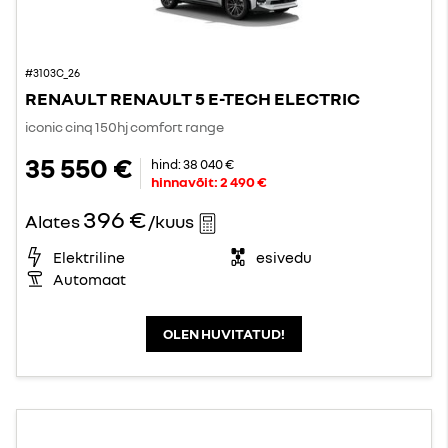
#3103C_26
RENAULT RENAULT 5 E-TECH ELECTRIC
iconic cinq 150hj comfort range
35 550 €
hind:
38 040 €
hinnavõit:
2 490 €
396 €
Alates
/kuus
Elektriline
esivedu
Automaat
OLEN HUVITATUD!