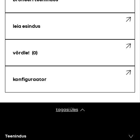
leia esindus
võrdle!
0
konfiguraator
tagasi üles
Teenindus