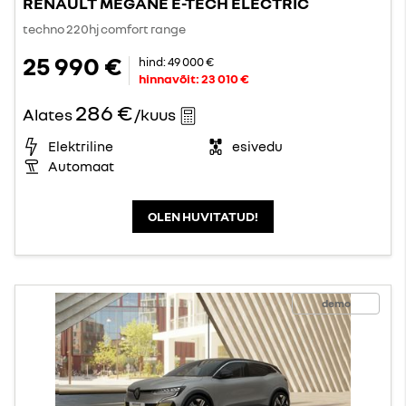
RENAULT MEGANE E-TECH ELECTRIC
techno 220hj comfort range
25 990 €
hind:
49 000 €
hinnavõit:
23 010 €
286 €
Alates
/kuus
Elektriline
esivedu
Automaat
OLEN HUVITATUD!
demo