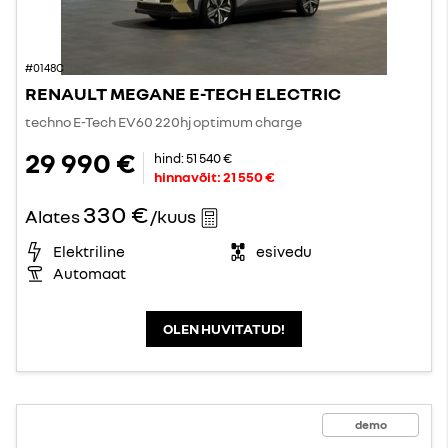
#0148C
RENAULT MEGANE E-TECH ELECTRIC
techno E-Tech EV60 220hj optimum charge
29 990 €
hind:
51 540 €
hinnavõit:
21 550 €
330 €
Alates
/kuus
Elektriline
esivedu
Automaat
OLEN HUVITATUD!
demo