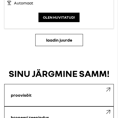
Automaat
OLEN HUVITATUD!
laadin juurde
SINU JÄRGMINE SAMM!
proovisõit
broneeri teenindus