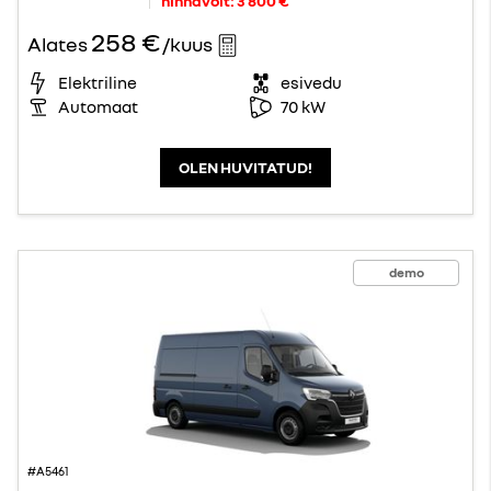
hinnavõit:
3 800 €
258 €
Alates
/kuus
Elektriline
esivedu
Automaat
70 kW
OLEN HUVITATUD!
demo
#A5461