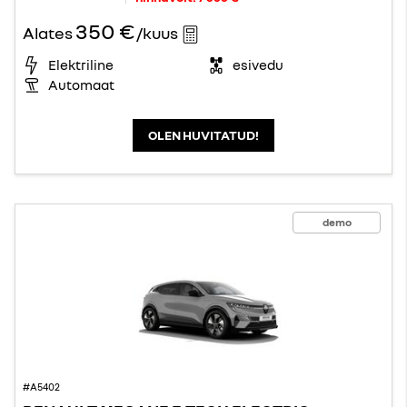
350 €
Alates
/kuus
Elektriline
esivedu
Automaat
OLEN HUVITATUD!
demo
#A5402