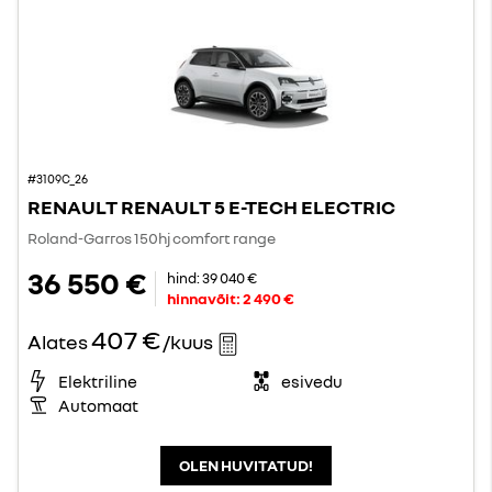
#3109C_26
RENAULT RENAULT 5 E-TECH ELECTRIC
Roland-Garros 150hj comfort range
36 550 €
hind:
39 040 €
hinnavõit:
2 490 €
407 €
Alates
/kuus
Elektriline
esivedu
Automaat
OLEN HUVITATUD!