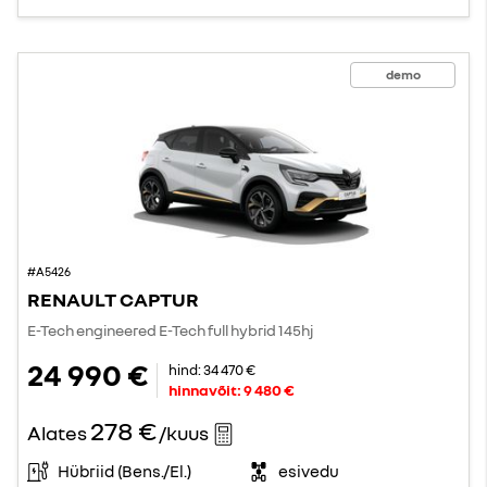
demo
#A5426
RENAULT CAPTUR
E-Tech engineered E-Tech full hybrid 145hj
24 990 €
hind:
34 470 €
hinnavõit:
9 480 €
278 €
Alates
/kuus
Hübriid (Bens./El.)
esivedu