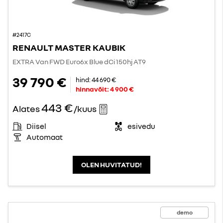
#2417C
RENAULT MASTER KAUBIK
EXTRA Van FWD Euro6x Blue dCi 150hj AT9
39 790 €
hind:
44 690 €
hinnavõit:
4 900 €
443 €
Alates
/kuus
Diisel
esivedu
Automaat
OLEN HUVITATUD!
demo