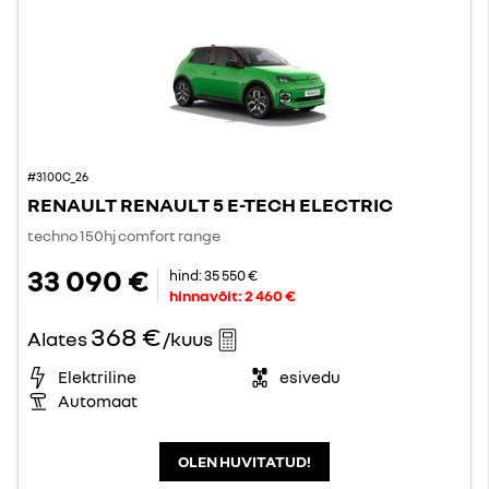
#3100C_26
RENAULT RENAULT 5 E-TECH ELECTRIC
techno 150hj comfort range
33 090 €
hind:
35 550 €
hinnavõit:
2 460 €
368 €
Alates
/kuus
Elektriline
esivedu
Automaat
OLEN HUVITATUD!