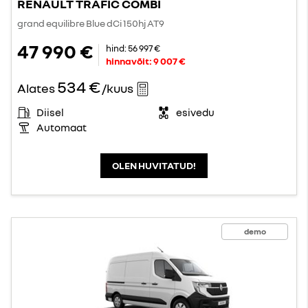
RENAULT TRAFIC COMBI
grand equilibre Blue dCi 150hj AT9
47 990 €
hind:
56 997 €
hinnavõit:
9 007 €
534 €
Alates
/kuus
Diisel
esivedu
Automaat
OLEN HUVITATUD!
demo