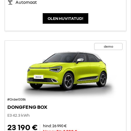
Automaat
OLEN HUVITATUD!
demo
#Order0086
DONGFENG BOX
E3 42.3 kWh
23 190 €
hind:
26 990 €