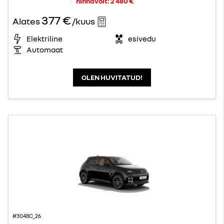
hinnavõit:
2 480 €
377 €
Alates
/kuus
Elektriline
esivedu
Automaat
OLEN HUVITATUD!
#3048C_26