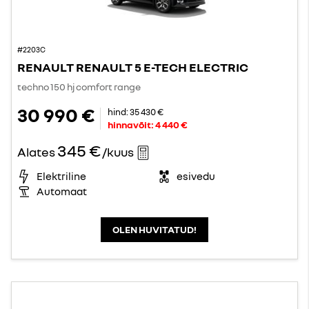
#2203C
RENAULT RENAULT 5 E-TECH ELECTRIC
techno 150 hj comfort range
30 990 €
hind:
35 430 €
hinnavõit:
4 440 €
345 €
Alates
/kuus
Elektriline
esivedu
Automaat
OLEN HUVITATUD!