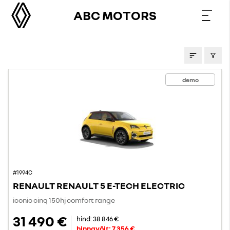
ABC MOTORS
PAKKUMISED
demo
#1994C
RENAULT RENAULT 5 E-TECH ELECTRIC
iconic cinq 150hj comfort range
31 490 €
hind:
38 846 €
hinnavõit:
7 356 €