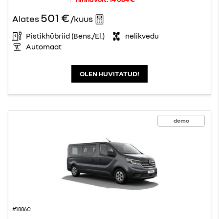
501 €
Alates
/kuus
Pistikhübriid (Bens./El.)
nelikvedu
Automaat
OLEN HUVITATUD!
demo
#1886C