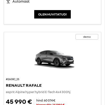
Automaat
OLEN HUVITATUD!
demo
#2608C_25
RENAULT RAFALE
esprit Alpine hyper hybrid E-Tech 4x4 300hj
45 990 €
hind:
60 074 €
hinnavõit:
14 084 €