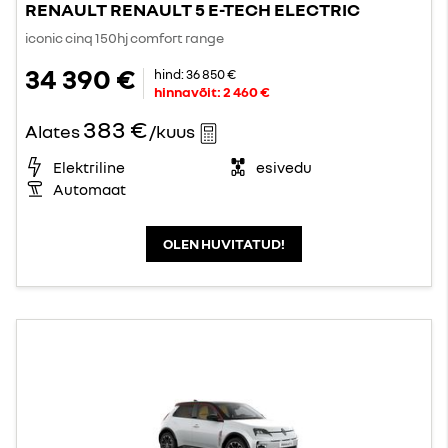
RENAULT RENAULT 5 E-TECH ELECTRIC
iconic cinq 150hj comfort range
34 390 €
hind:
36 850 €
hinnavõit:
2 460 €
383 €
Alates
/kuus
Elektriline
esivedu
Automaat
OLEN HUVITATUD!