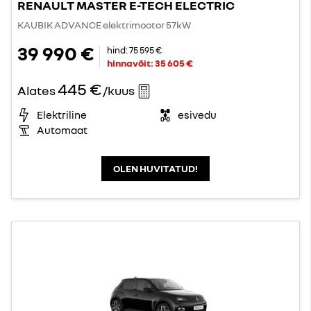
RENAULT MASTER E-TECH ELECTRIC
KAUBIK ADVANCE elektrimootor 57kW
39 990 €
hind:
75 595 €
hinnavõit:
35 605 €
445 €
Alates
/kuus
Elektriline
esivedu
Automaat
OLEN HUVITATUD!