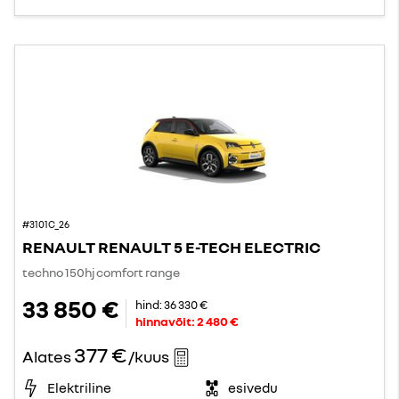
#3101C_26
RENAULT RENAULT 5 E-TECH ELECTRIC
techno 150hj comfort range
33 850 €
hind:
36 330 €
hinnavõit:
2 480 €
377 €
Alates
/kuus
Elektriline
esivedu