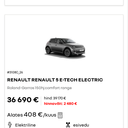
#3108C_26
RENAULT RENAULT 5 E-TECH ELECTRIC
Roland-Garros 150hj comfort range
36 690 €
hind:
39 170 €
hinnavõit:
2 480 €
408 €
Alates
/kuus
Elektriline
esivedu