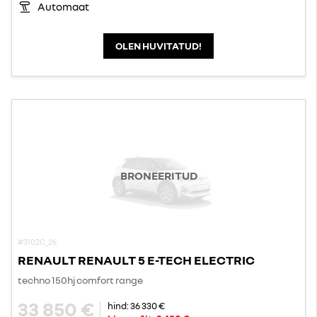
Automaat
OLEN HUVITATUD!
BRONEERITUD
#3102C_26
RENAULT RENAULT 5 E-TECH ELECTRIC
techno 150hj comfort range
33 850 €
hind:
36 330 €