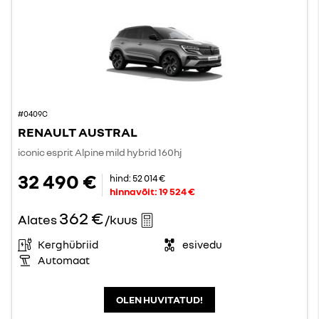
#0409C
RENAULT AUSTRAL
iconic esprit Alpine mild hybrid 160hj
32 490 €
hind:
52 014 €
hinnavõit:
19 524 €
362 €
Alates
/kuus
Kerghübriid
esivedu
Automaat
OLEN HUVITATUD!