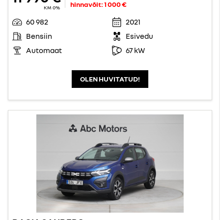
hinnavõit:
1 000 €
KM 0%
60 982
2021
Bensiin
Esivedu
Automaat
67 kW
OLEN HUVITATUD!