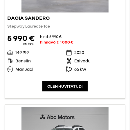
DACIA SANDERO
Stepway Laureate Tce
5 990 €
hind:
6 990 €
hinnavõit:
1 000 €
KM 24%
149 919
2020
Bensiin
Esivedu
Manuaal
66 kW
OLEN HUVITATUD!