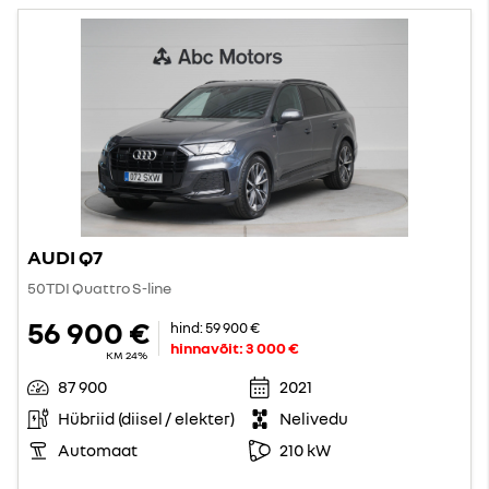
AUDI Q7
50TDI Quattro S-line
56 900 €
hind:
59 900 €
hinnavõit:
3 000 €
KM 24%
87 900
2021
Hübriid (diisel / elekter)
Nelivedu
Automaat
210 kW