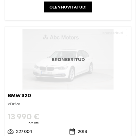
OLEN HUVITATUD!
broneeritud
BRONEERITUD
BMW 320
xDrive
13 990 €
KM 0%
227 004
2018