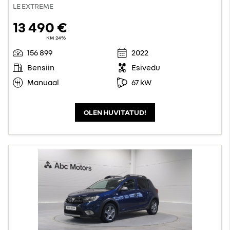
LE EXTREME
13 490 €
KM 24%
156 899
2022
Bensiin
Esivedu
Manuaal
67 kW
OLEN HUVITATUD!