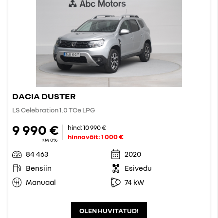
DACIA DUSTER
LS Celebration 1.0 TCe LPG
9 990 €
hind:
10 990 €
hinnavõit:
1 000 €
KM 0%
84 463
2020
Bensiin
Esivedu
Manuaal
74 kW
OLEN HUVITATUD!