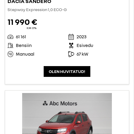
DACIA SANDERO
Stepway Expression 1,0 ECO-G
11 990 €
KM 0%
61 161
2023
Bensiin
Esivedu
Manuaal
67 kW
OLEN HUVITATUD!