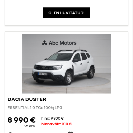
OLEN HUVITATUD!
DACIA DUSTER
ESSENTIAL 1.0 TCe 100hj LPG
8 990 €
hind:
9 900 €
hinnavõit:
910 €
KM 24%