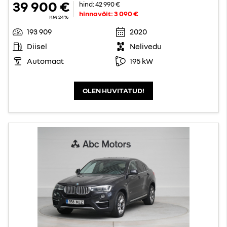
39 900 €
hind:
42 990 €
hinnavõit:
3 090 €
KM 24%
193 909
2020
Diisel
Nelivedu
Automaat
195 kW
OLEN HUVITATUD!