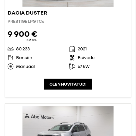
DACIA DUSTER
PRESTIGE LPG TCe
9 900 €
KM 0%
80 233
2021
Bensiin
Esivedu
Manuaal
67 kW
OLEN HUVITATUD!