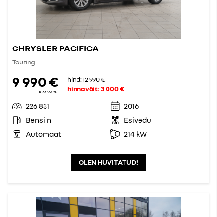
CHRYSLER PACIFICA
Touring
9 990 €
hind:
12 990 €
hinnavõit:
3 000 €
KM 24%
226 831
2016
Bensiin
Esivedu
Automaat
214 kW
OLEN HUVITATUD!