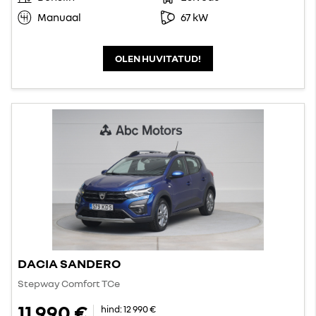
Manuaal
67 kW
OLEN HUVITATUD!
DACIA SANDERO
Stepway Comfort TCe
11 990 €
hind:
12 990 €