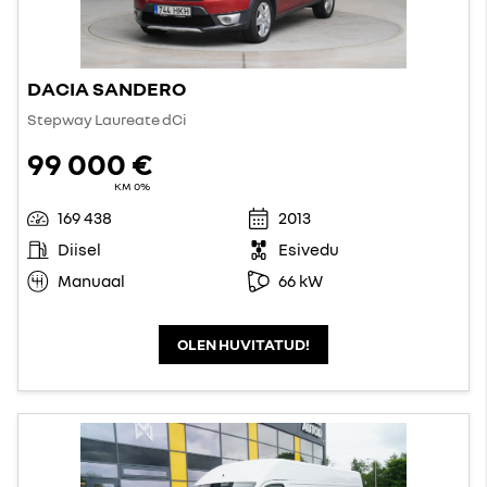
DACIA SANDERO
Stepway Laureate dCi
99 000 €
KM 0%
169 438
2013
Diisel
Esivedu
Manuaal
66 kW
OLEN HUVITATUD!