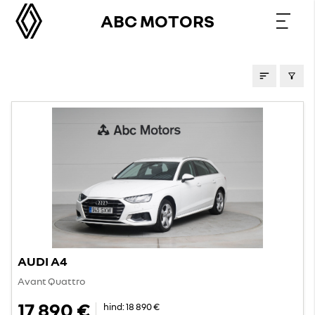
ABC MOTORS
KASUTATUD AUTOD
AUDI A4
Avant Quattro
17 890 €
hind:
18 890 €