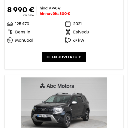
8 990 €
hind:
9 790 €
hinnavõit:
800 €
KM 24%
125 470
2021
Bensiin
Esivedu
Manuaal
67 kW
OLEN HUVITATUD!