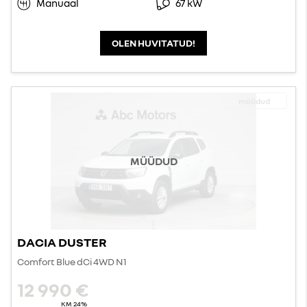
Manuaal
67 kW
OLEN HUVITATUD!
müüdud
MÜÜDUD
DACIA DUSTER
Comfort Blue dCi 4WD N1
12 990 €
KM 24%