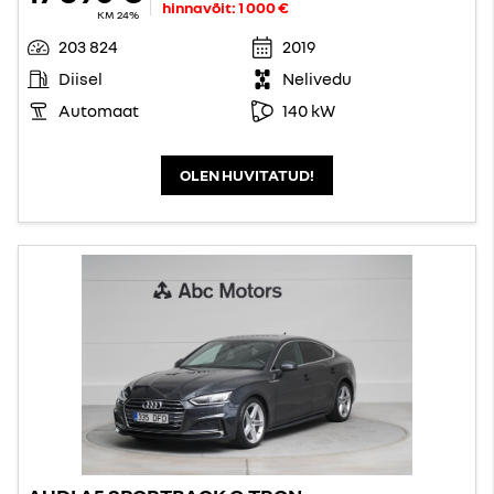
hinnavõit:
1 000 €
KM 24%
203 824
2019
Diisel
Nelivedu
Automaat
140 kW
OLEN HUVITATUD!