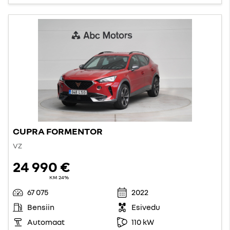
CUPRA FORMENTOR
VZ
24 990 €
KM 24%
67 075
2022
Bensiin
Esivedu
Automaat
110 kW