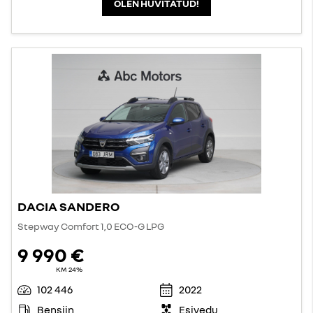
OLEN HUVITATUD!
DACIA SANDERO
Stepway Comfort 1,0 ECO-G LPG
9 990 €
KM 24%
102 446
2022
Bensiin
Esivedu