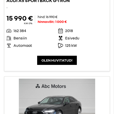
AUDI A5 SPORTBACK G-TRON
-
15 990 €
hind:
16 990 €
hinnavõit:
1 000 €
KM 0%
162 384
2018
Bensiin
Esivedu
Automaat
125 kW
OLEN HUVITATUD!