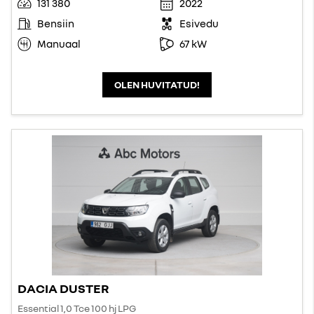
131 380
2022
Bensiin
Esivedu
Manuaal
67 kW
OLEN HUVITATUD!
DACIA DUSTER
Essential 1,0 Tce 100 hj LPG