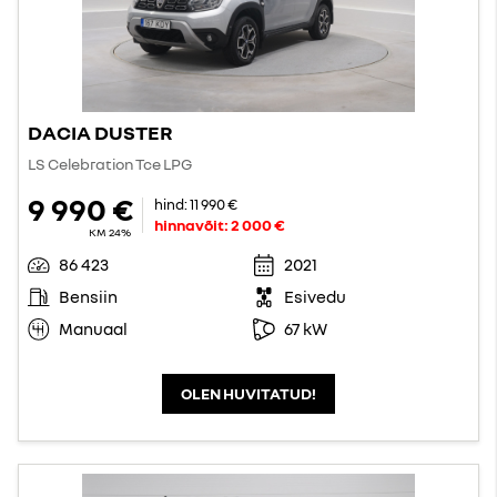
DACIA DUSTER
LS Celebration Tce LPG
9 990 €
hind:
11 990 €
hinnavõit:
2 000 €
KM 24%
86 423
2021
Bensiin
Esivedu
Manuaal
67 kW
OLEN HUVITATUD!