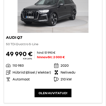
AUDI Q7
50 TDi Quattro S-Line
49 990 €
hind:
51 990 €
hinnavõit:
2 000 €
KM 24%
110 983
2020
Hübriid (diisel / elekter)
Nelivedu
Automaat
210 kW
OLEN HUVITATUD!