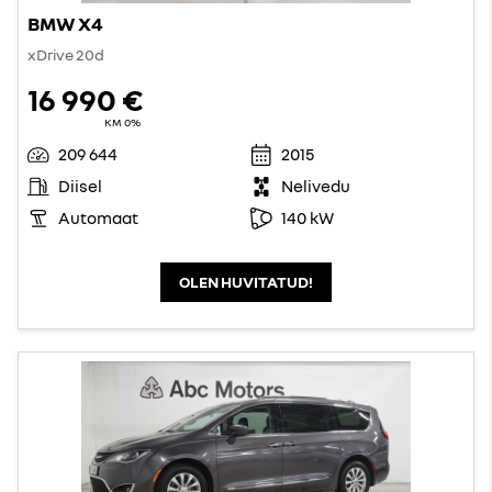
BMW X4
xDrive 20d
16 990 €
KM 0%
209 644
2015
Diisel
Nelivedu
Automaat
140 kW
OLEN HUVITATUD!