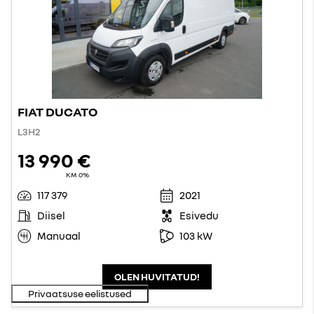
FIAT DUCATO
L3H2
13 990 €
KM 0%
117 379
2021
Diisel
Esivedu
Manuaal
103 kW
OLEN HUVITATUD!