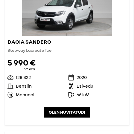
DACIA SANDERO
Stepway Laureate Tce
5 990 €
KM 24%
128 822
2020
Bensiin
Esivedu
Manuaal
66 kW
OLEN HUVITATUD!