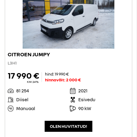
CITROEN JUMPY
L3H1
17 990 €
hind:
19 990 €
hinnavõit:
2 000 €
KM 24%
81 254
2021
Diisel
Esivedu
Manuaal
90 kW
OLEN HUVITATUD!