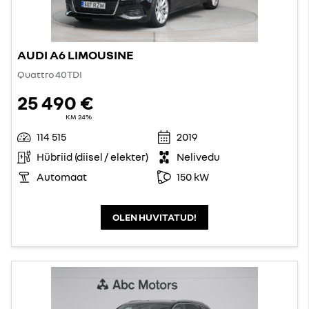
AUDI A6 LIMOUSINE
Quattro 40TDI
25 490 €
KM 24%
114 515
2019
Hübriid (diisel / elekter)
Nelivedu
Automaat
150 kW
OLEN HUVITATUD!