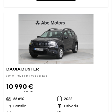
DACIA DUSTER
COMFORT 1.0 ECO-G LPG
10 990 €
KM 0%
66 690
2022
Bensiin
Esivedu