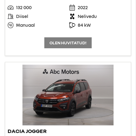
132 000
2022
Diisel
Nelivedu
Manuaal
84 kW
OLEN HUVITATUD!
DACIA JOGGER