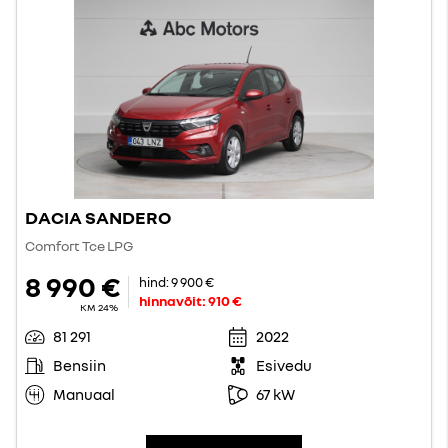
DACIA SANDERO
Comfort Tce LPG
8 990 €
hind:
9 900 €
hinnavõit:
910 €
KM 24%
81 291
2022
Bensiin
Esivedu
Manuaal
67 kW