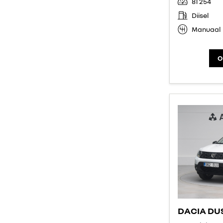
81 254
Diisel
Manuaal
O
DACIA DU