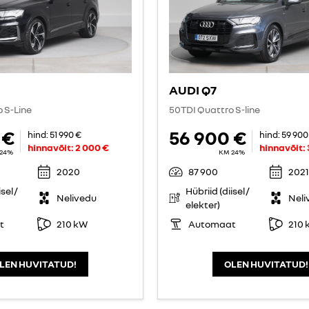
AUDI Q7
o S-Line
50TDI Quattro S-line
 €
56 900 €
hind:
51 990 €
hind:
59 900
hinnavõit:
2 000 €
hinnavõit:
24%
KM 24%
2020
87 900
2021
sel /
Hübriid (diisel /
Nelivedu
Neli
elekter)
t
210 kW
Automaat
210 
LEN HUVITATUD!
OLEN HUVITATUD!