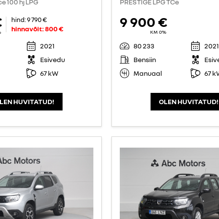
ce 100 hj LPG
PRESTIGE LPG TCe
€
9 900 €
hind:
9 790 €
hinnavõit:
800 €
%
KM 0%
2021
80 233
2021
Esivedu
Bensiin
Esiv
67 kW
Manuaal
67 k
LEN HUVITATUD!
OLEN HUVITATUD!