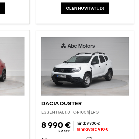
OLEN HUVITATUD!
DACIA DUSTER
ESSENTIAL 1.0 TCe 100hj LPG
8 990 €
hind:
9 900 €
hinnavõit:
910 €
KM 24%