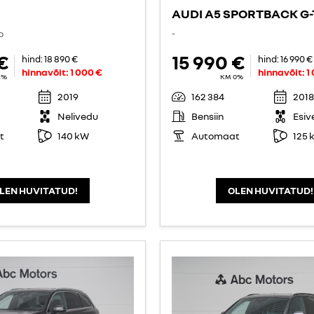
AUDI A5 SPORTBACK G
o
-
€
15 990 €
hind:
18 890 €
hind:
16 990 €
hinnavõit:
1 000 €
hinnavõit:
1
4%
KM 0%
2019
162 384
2018
Nelivedu
Bensiin
Esiv
t
140 kW
Automaat
125 
LEN HUVITATUD!
OLEN HUVITATUD!