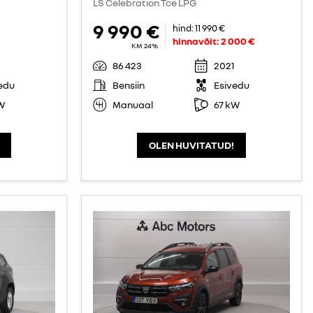
LS Celebration Tce LPG
9 990 €
hind:
11 990 €
hinnavõit:
2 000 €
KM 24%
86 423
2021
edu
Bensiin
Esivedu
W
Manuaal
67 kW
OLEN HUVITATUD!