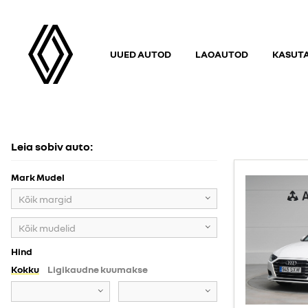
UUED AUTOD
LAOAUTOD
KASUT
KASUTATUD AUTOD
Leia sobiv auto:
Mark Mudel
Kõik margid
Kõik mudelid
Hind
Kokku
Ligikaudne kuumakse