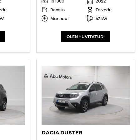
2
131 380
2022
edu
Bensiin
Esivedu
kW
Manuaal
67 kW
OLEN HUVITATUD!
DACIA DUSTER