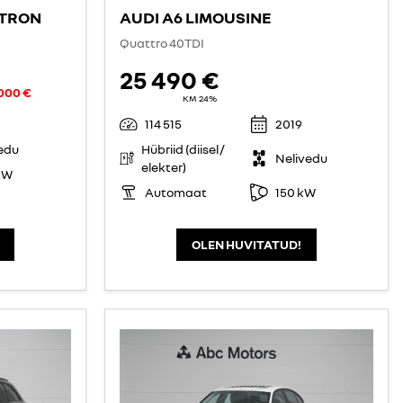
-TRON
AUDI A6 LIMOUSINE
Quattro 40TDI
25 490 €
 000 €
KM 24%
114 515
2019
edu
Hübriid (diisel /
Nelivedu
elekter)
kW
Automaat
150 kW
OLEN HUVITATUD!