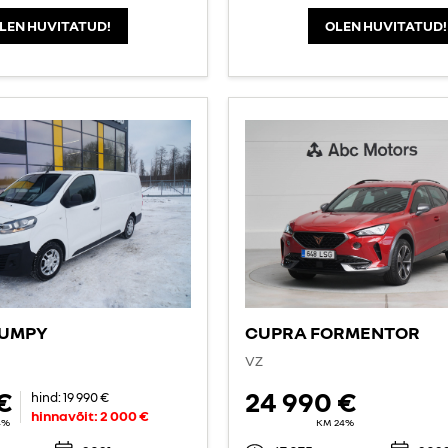
LEN HUVITATUD!
OLEN HUVITATUD!
JUMPY
CUPRA FORMENTOR
VZ
€
24 990 €
hind:
19 990 €
hinnavõit:
2 000 €
4%
KM 24%