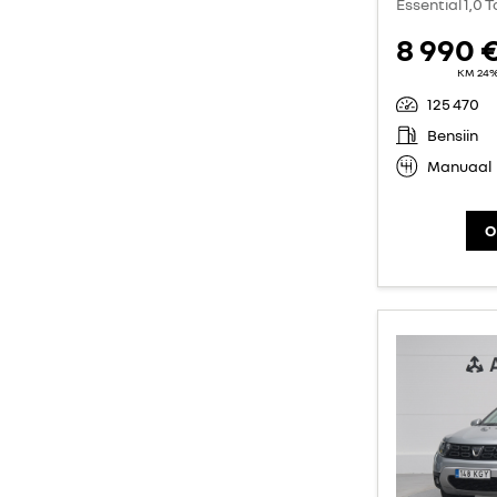
Essential 1,0 T
8 990 
KM 24
125 470
Bensiin
Manuaal
O