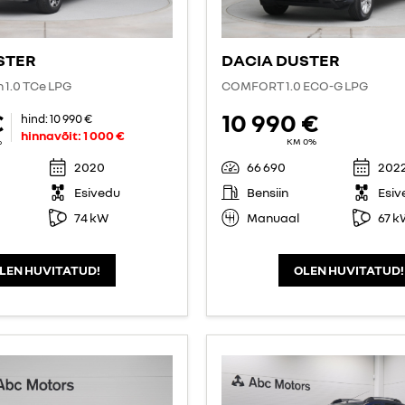
STER
DACIA DUSTER
n 1.0 TCe LPG
COMFORT 1.0 ECO-G LPG
€
10 990 €
hind:
10 990 €
hinnavõit:
1 000 €
%
KM 0%
2020
66 690
202
Esivedu
Bensiin
Esiv
74 kW
Manuaal
67 k
LEN HUVITATUD!
OLEN HUVITATUD!