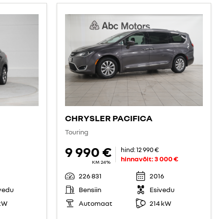
CHRYSLER PACIFICA
Touring
9 990 €
hind:
12 990 €
hinnavõit:
3 000 €
KM 24%
226 831
2016
vedu
Bensiin
Esivedu
kW
Automaat
214 kW