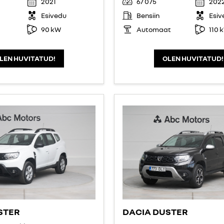
2021
67 075
202
Esivedu
Bensiin
Esiv
90 kW
Automaat
110 
LEN HUVITATUD!
OLEN HUVITATUD!
STER
DACIA DUSTER