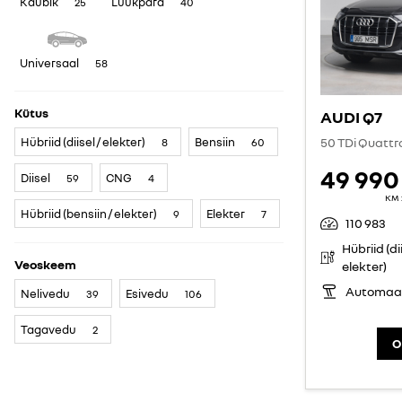
Kaubik
Luukpära
25
40
Universaal
58
Kütus
AUDI Q7
Hübriid (diisel / elekter)
Bensiin
50 TDi Quattr
8
60
49 990
Diisel
CNG
59
4
KM 
Hübriid (bensiin / elekter)
Elekter
9
7
110 983
Hübriid (dii
Veoskeem
elekter)
Automaa
Nelivedu
Esivedu
39
106
Tagavedu
2
O