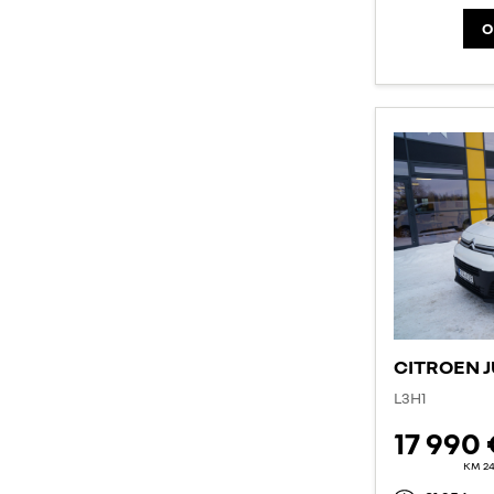
O
CITROEN 
L3H1
17 990 
KM 2