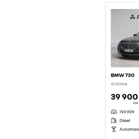
BMW 730
d xDrive
39 900
KM 
193 909
Diisel
Automaa