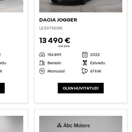
DACIA JOGGER
LE EXTREME
13 490 €
KM 24%
2
156 899
2022
edu
Bensiin
Esivedu
W
Manuaal
67 kW
OLEN HUVITATUD!