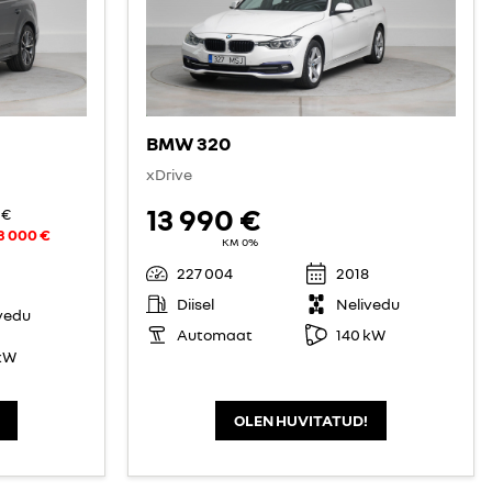
BMW 320
xDrive
13 990 €
 €
3 000 €
KM 0%
227 004
2018
Diisel
Nelivedu
vedu
Automaat
140 kW
kW
OLEN HUVITATUD!