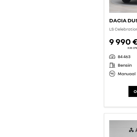
DACIA DU
LS Celebratio
9 990 
KM 0
84 463
Bensiin
Manuaal
O