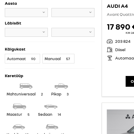
Aasta
AUDI A4
Avant Quattr
Läbisõit
17 890 
KM 2
203 824
Käigukast
Diisel
Automaa
Automaat
Manuaal
90
57
Keretüüp
O
Mahtuniversaal
Pikap
2
3
Maastur
Sedaan
5
14