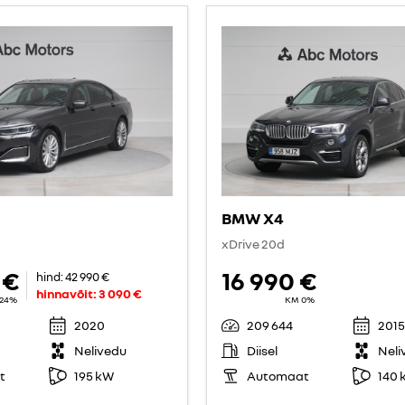
BMW X4
xDrive 20d
 €
16 990 €
hind:
42 990 €
hinnavõit:
3 090 €
24%
KM 0%
2020
209 644
2015
Nelivedu
Diisel
Neli
t
195 kW
Automaat
140 