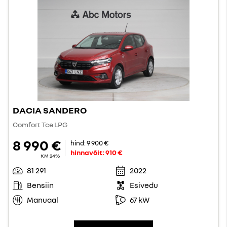
DACIA SANDERO
Comfort Tce LPG
8 990 €
hind:
9 900 €
hinnavõit:
910 €
KM 24%
81 291
2022
Bensiin
Esivedu
Manuaal
67 kW