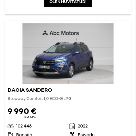
OLEN HUVITATUD!
DACIA SANDERO
Stepway Comfort 1,0 ECO-G LPG
9 990 €
KM 24%
102 446
2022
Bensiin
Esivedu