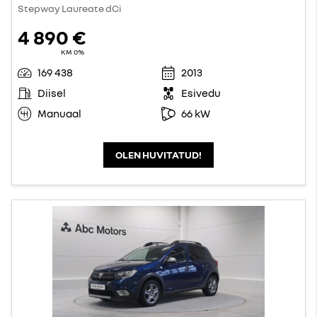
Stepway Laureate dCi
4 890 €
KM 0%
169 438
2013
Diisel
Esivedu
Manuaal
66 kW
OLEN HUVITATUD!