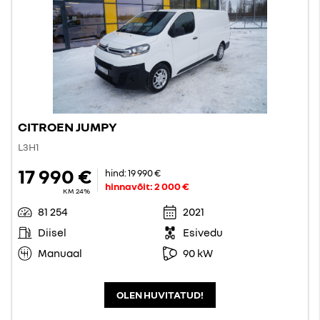
CITROEN JUMPY
L3H1
17 990 €
hind:
19 990 €
hinnavõit:
2 000 €
KM 24%
81 254
2021
Diisel
Esivedu
Manuaal
90 kW
OLEN HUVITATUD!