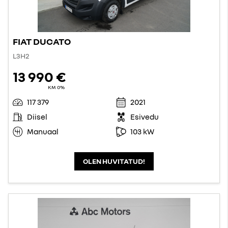
FIAT DUCATO
L3H2
13 990 €
KM 0%
117 379
2021
Diisel
Esivedu
Manuaal
103 kW
OLEN HUVITATUD!