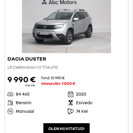
DACIA DUSTER
LS Celebration 1.0 TCe LPG
9 990 €
hind:
10 990 €
hinnavõit:
1 000 €
KM 0%
84 463
2020
Bensiin
Esivedu
Manuaal
74 kW
OLEN HUVITATUD!