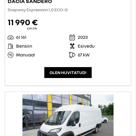
DACIA SANDERO
Stepway Expression 1,0 ECO-G
11 990 €
KM 0%
61 161
2023
Bensiin
Esivedu
Manuaal
67 kW
OLEN HUVITATUD!