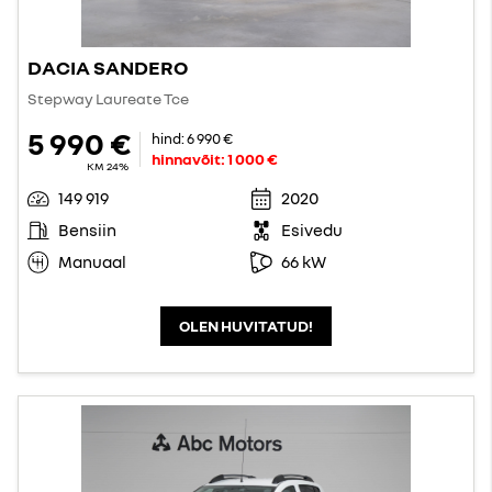
DACIA SANDERO
Stepway Laureate Tce
5 990 €
hind:
6 990 €
hinnavõit:
1 000 €
KM 24%
149 919
2020
Bensiin
Esivedu
Manuaal
66 kW
OLEN HUVITATUD!