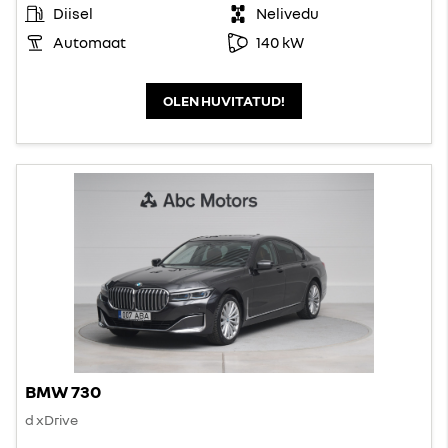
Diisel
Nelivedu
Automaat
140 kW
OLEN HUVITATUD!
BMW 730
d xDrive