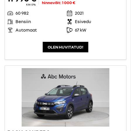
hinnavõit:
1 000 €
KM 0%
60 982
2021
Bensiin
Esivedu
Automaat
67 kW
OLEN HUVITATUD!