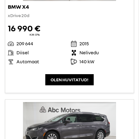
BMW X4
xDrive 20d
16 990 €
KM 0%
209 644
2015
Diisel
Nelivedu
Automaat
140 kW
OLEN HUVITATUD!