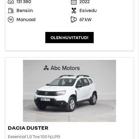
131 380
2022
Bensiin
Esivedu
Manuaal
67 kW
OLEN HUVITATUD!
DACIA DUSTER
Essential 1,0 Tce 100 hj LPG