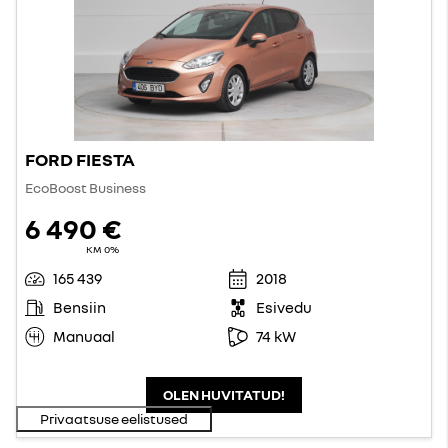
FORD FIESTA
EcoBoost Business
6 490 €
KM 0%
165 439
2018
Bensiin
Esivedu
Manuaal
74 kW
OLEN HUVITATUD!