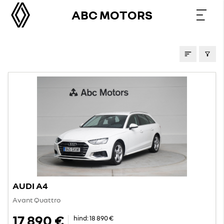
ABC MOTORS
KASUTATUD AUTOD
AUDI A4
Avant Quattro
17 890 €
hind:
18 890 €