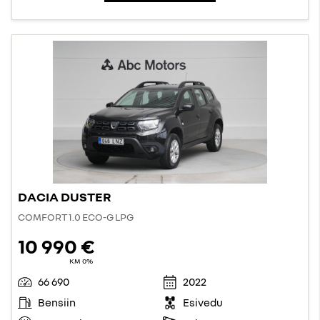
DACIA DUSTER
COMFORT 1.0 ECO-G LPG
10 990 €
KM 0%
66 690
2022
Bensiin
Esivedu