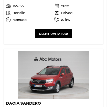
156 899
2022
Bensiin
Esivedu
Manuaal
67 kW
OLEN HUVITATUD!
DACIA SANDERO