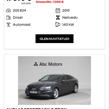
hinnavõit:
1 000 €
KM 24%
203 824
2019
Diisel
Nelivedu
Automaat
140 kW
OLEN HUVITATUD!