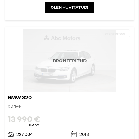
OLEN HUVITATUD!
broneeritud
BRONEERITUD
BMW 320
xDrive
13 990 €
KM 0%
227 004
2018