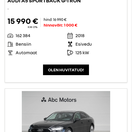
AUDI A5 SPORTBACK G-TRON
-
15 990 €
hind:
16 990 €
hinnavõit:
1 000 €
KM 0%
162 384
2018
Bensiin
Esivedu
Automaat
125 kW
OLEN HUVITATUD!