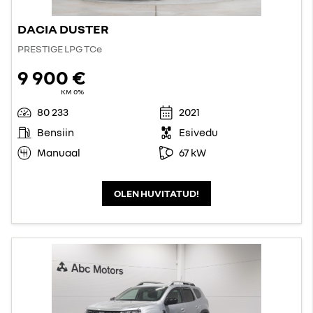
DACIA DUSTER
PRESTIGE LPG TCe
9 900 €
KM 0%
80 233
2021
Bensiin
Esivedu
Manuaal
67 kW
OLEN HUVITATUD!