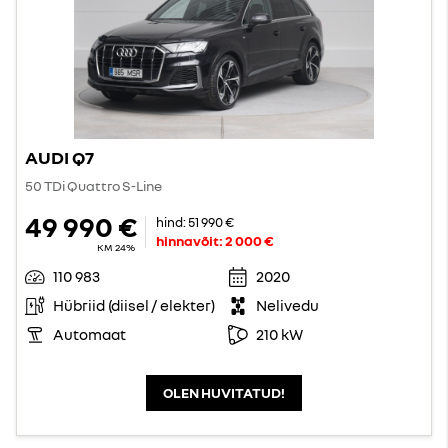
AUDI Q7
50 TDi Quattro S-Line
49 990 €
hind:
51 990 €
hinnavõit:
2 000 €
KM 24%
110 983
2020
Hübriid (diisel / elekter)
Nelivedu
Automaat
210 kW
OLEN HUVITATUD!