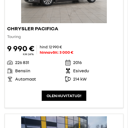
CHRYSLER PACIFICA
Touring
9 990 €
hind:
12 990 €
hinnavõit:
3 000 €
KM 24%
226 831
2016
Bensiin
Esivedu
Automaat
214 kW
OLEN HUVITATUD!