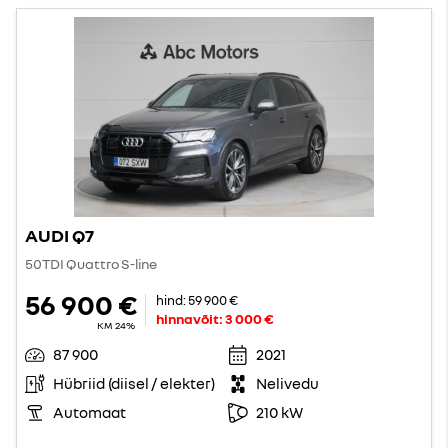
AUDI Q7
50TDI Quattro S-line
56 900 €
hind:
59 900 €
hinnavõit:
3 000 €
KM 24%
87 900
2021
Hübriid (diisel / elekter)
Nelivedu
Automaat
210 kW