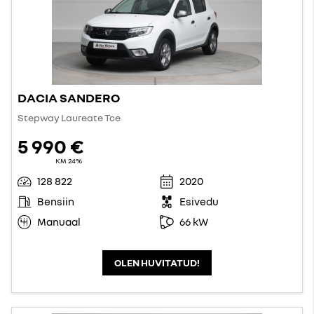
DACIA SANDERO
Stepway Laureate Tce
5 990 €
KM 24%
128 822
2020
Bensiin
Esivedu
Manuaal
66 kW
OLEN HUVITATUD!