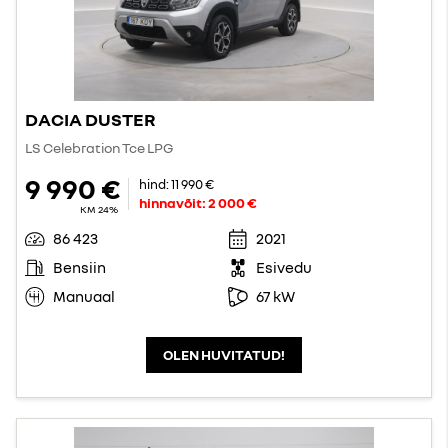
DACIA DUSTER
LS Celebration Tce LPG
9 990 €
hind:
11 990 €
hinnavõit:
2 000 €
KM 24%
86 423
2021
Bensiin
Esivedu
Manuaal
67 kW
OLEN HUVITATUD!