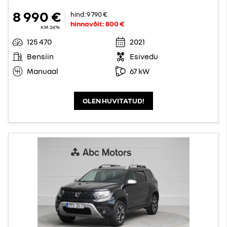
8 990 €
hind:
9 790 €
hinnavõit:
800 €
KM 24%
125 470
2021
Bensiin
Esivedu
Manuaal
67 kW
OLEN HUVITATUD!