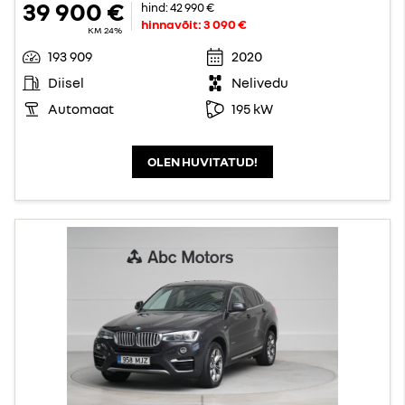
39 900 €
hind:
42 990 €
hinnavõit:
3 090 €
KM 24%
193 909
2020
Diisel
Nelivedu
Automaat
195 kW
OLEN HUVITATUD!