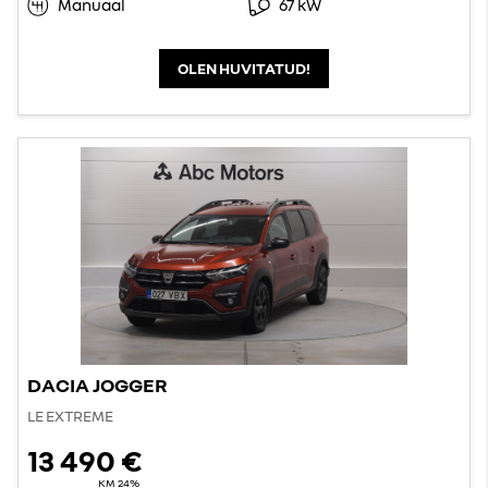
Manuaal
67 kW
OLEN HUVITATUD!
DACIA JOGGER
LE EXTREME
13 490 €
KM 24%