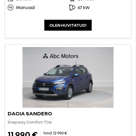
Manuaal
67 kW
OLEN HUVITATUD!
DACIA SANDERO
Stepway Comfort TCe
11 990 €
hind:
12 990 €