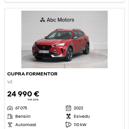
CUPRA FORMENTOR
VZ
24 990 €
KM 24%
67 075
2022
Bensiin
Esivedu
Automaat
110 kW