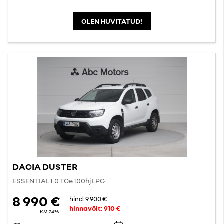
OLEN HUVITATUD!
DACIA DUSTER
ESSENTIAL 1.0 TCe 100hj LPG
8 990 €
hind:
9 900 €
hinnavõit:
910 €
KM 24%