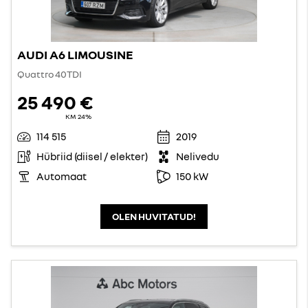
AUDI A6 LIMOUSINE
Quattro 40TDI
25 490 €
KM 24%
114 515
2019
Hübriid (diisel / elekter)
Nelivedu
Automaat
150 kW
OLEN HUVITATUD!