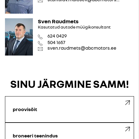
Sven Raudmets
Kasutatud autode müügikonsultant
624 0429
504 1657
sven.raudmets@abcmotors.ee
SINU JÄRGMINE SAMM!
proovisõit
broneeri teenindus