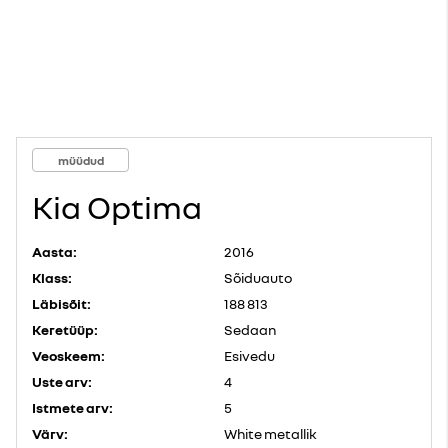
müüdud
Kia Optima
Aasta:
2016
Klass:
Sõiduauto
Läbisõit:
188 813
Keretüüp:
Sedaan
Veoskeem:
Esivedu
Uste arv:
4
Istmete arv:
5
Värv:
White metallik