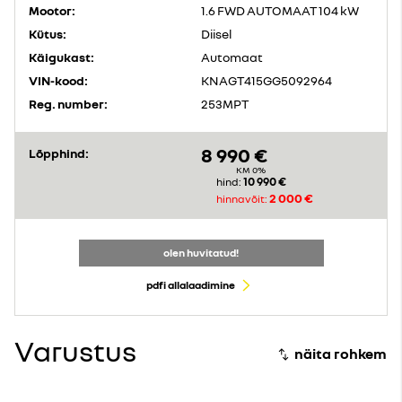
Mootor:
1.6 FWD AUTOMAAT 104 kW
Kütus:
Diisel
Käigukast:
Automaat
VIN-kood:
KNAGT415GG5092964
Reg. number:
253MPT
8 990 €
Lõpphind:
KM 0%
10 990 €
hind:
2 000 €
hinnavõit:
olen huvitatud!
pdfi allalaadimine
Varustus