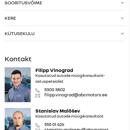
SOORITUSVÕIME
KERE
KÜTUSEKULU
Kontakt
Filipp Vinograd
Kasutatud autode müügikonsultant-
ostuspetsialist
5300 3802
filipp.vinograd@abcmotors.ee
Stanislav Malõšev
Kasutatud autode müügikonsultant
555 01 626
stanislav.malosev@abcmotors.ee