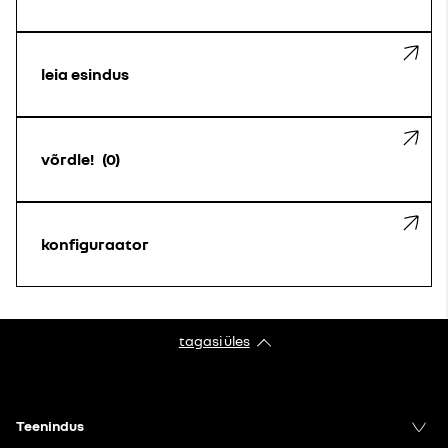
leia esindus
võrdle!
0
konfiguraator
tagasi üles
Teenindus