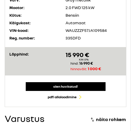
Mootor:
2.0 FWD 125 kW
Kütus:
Bensiin
Käigukast:
Automaat
VIN-kood:
WAUZZZF57JA109584
Reg. number:
335DFD
15 990 €
Lõpphind:
KM 0%
16 990 €
hind:
1 000 €
hinnavõit:
olen huvitatud!
pdfi allalaadimine
Varustus