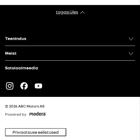
tagasi üles
Teenindus
Meist
Sotsiaalmeedia
Instagram
Facebook
Youtube
© 2026 ABC Motors AS
Powered by