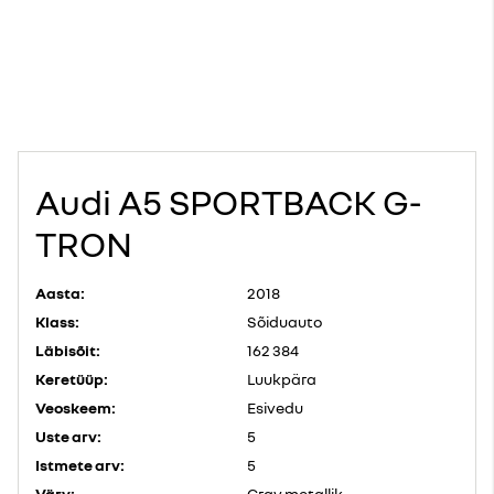
Audi A5 SPORTBACK G-
TRON
Aasta:
2018
Klass:
Sõiduauto
Läbisõit:
162 384
Keretüüp:
Luukpära
Veoskeem:
Esivedu
Uste arv:
5
Istmete arv:
5
Värv:
Gray metallik