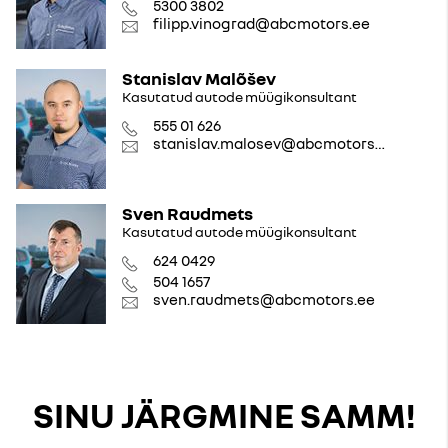
5300 3802
filipp.vinograd@abcmotors.ee
Stanislav Malõšev
Kasutatud autode müügikonsultant
555 01 626
stanislav.malosev@abcmotors.ee
Sven Raudmets
Kasutatud autode müügikonsultant
624 0429
504 1657
sven.raudmets@abcmotors.ee
SINU JÄRGMINE SAMM!