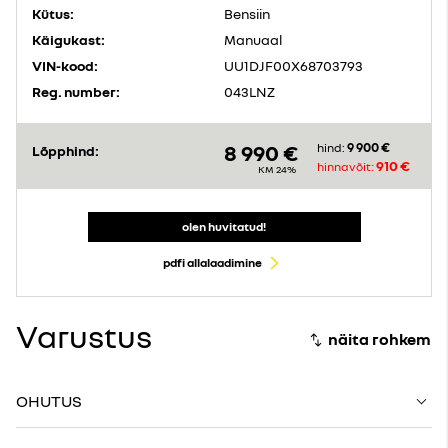
Kütus:
Bensiin
Käigukast:
Manuaal
VIN-kood:
UU1DJF00X68703793
Reg. number:
043LNZ
9 900 €
8 990 €
hind:
Lõpphind:
910 €
hinnavõit:
KM 24%
olen huvitatud!
pdfi allalaadimine
Varustus
OHUTUS