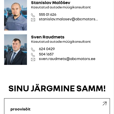
Stanislav Malõšev
Kasutatud autode müügikonsultant
555 01 626
stanislav.malosev@abcmotors.ee
Sven Raudmets
Kasutatud autode müügikonsultant
624 0429
504 1657
sven.raudmets@abcmotors.ee
SINU JÄRGMINE SAMM!
proovisõit