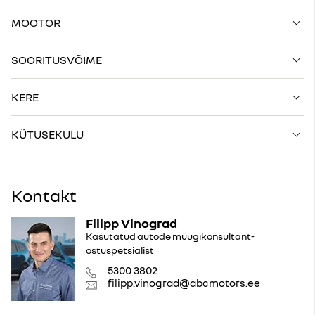
MOOTOR
SOORITUSVÕIME
KERE
KÜTUSEKULU
Kontakt
Filipp Vinograd
Kasutatud autode müügikonsultant-
ostuspetsialist
5300 3802
filipp.vinograd@abcmotors.ee