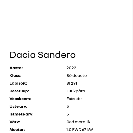
Dacia Sandero
Aasta:
2022
Klass:
Sõiduauto
Läbisõit:
81 291
Keretüüp:
Luukpära
Veoskeem:
Esivedu
Uste arv:
5
Istmete arv:
5
Värv:
Red metallik
Mootor:
1.0 FWD 67 kW