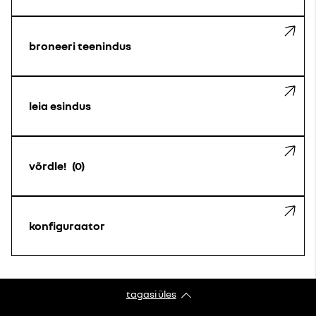
broneeri teenindus
leia esindus
võrdle!
0
konfiguraator
tagasi üles