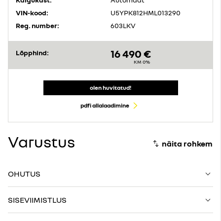
VIN-kood:
U5YPK812HML013290
Reg. number:
603LKV
16 490 €
Lõpphind:
KM 0%
olen huvitatud!
pdfi allalaadimine
Varustus
OHUTUS
SISEVIIMISTLUS