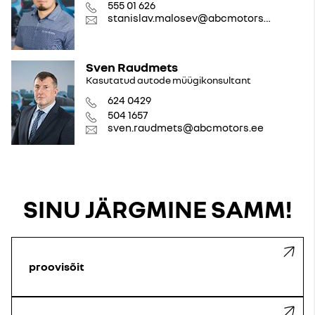
555 01 626
stanislav.malosev@abcmotors.ee
Sven Raudmets
Kasutatud autode müügikonsultant
624 0429
504 1657
sven.raudmets@abcmotors.ee
SINU JÄRGMINE SAMM!
proovisõit