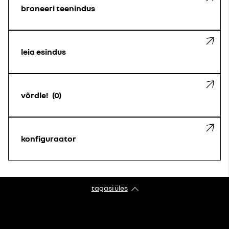
broneeri teenindus
leia esindus
võrdle!
0
konfiguraator
tagasi üles