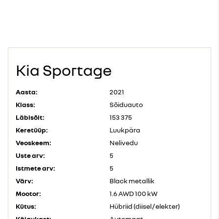
Kia Sportage
Aasta:
2021
Klass:
Sõiduauto
Läbisõit:
153 375
Keretüüp:
Luukpära
Veoskeem:
Nelivedu
Uste arv:
5
Istmete arv:
5
Värv:
Black metallik
Mootor:
1.6 AWD 100 kW
Kütus:
Hübriid (diisel / elekter)
Käigukast:
Automaat