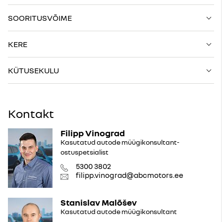
SOORITUSVÕIME
KERE
KÜTUSEKULU
Kontakt
Filipp Vinograd
Kasutatud autode müügikonsultant-
ostuspetsialist
5300 3802
filipp.vinograd@abcmotors.ee
Stanislav Malõšev
Kasutatud autode müügikonsultant