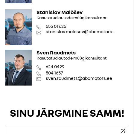
Stanislav Malõšev
Kasutatud autode müügikonsultant
555 01 626
stanislav.malosev@abcmotors.ee
Sven Raudmets
Kasutatud autode müügikonsultant
624 0429
504 1657
sven.raudmets@abcmotors.ee
SINU JÄRGMINE SAMM!