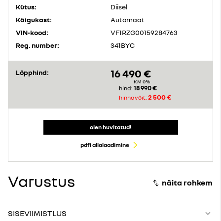
Kütus:
Diisel
Käigukast:
Automaat
VIN-kood:
VF1RZG00159284763
Reg. number:
341BYC
16 490 €
Lõpphind:
KM 0%
18 990 €
hind:
2 500 €
hinnavõit:
olen huvitatud!
pdfi allalaadimine
Varustus
SISEVIIMISTLUS