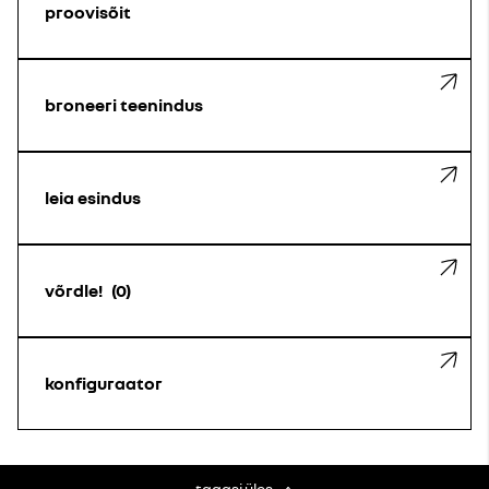
proovisõit
broneeri teenindus
leia esindus
võrdle!
0
konfiguraator
tagasi üles