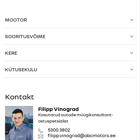
MOOTOR
SOORITUSVÕIME
KERE
KÜTUSEKULU
Kontakt
Filipp Vinograd
Kasutatud autode müügikonsultant-
ostuspetsialist
5300 3802
filipp.vinograd@abcmotors.ee