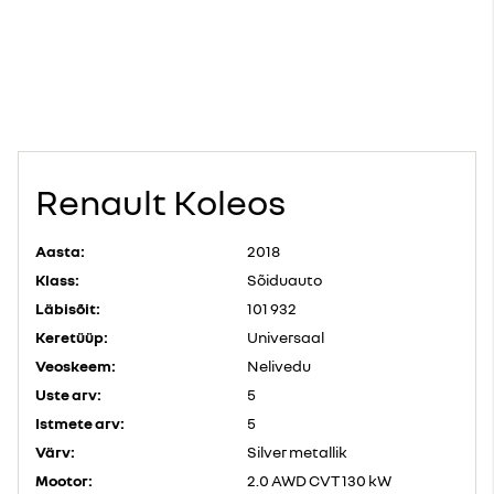
Renault Koleos
Aasta:
2018
Klass:
Sõiduauto
Läbisõit:
101 932
Keretüüp:
Universaal
Veoskeem:
Nelivedu
Uste arv:
5
Istmete arv:
5
Värv:
Silver metallik
Mootor:
2.0 AWD CVT 130 kW