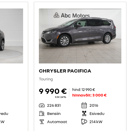
CHRYSLER PACIFICA
Touring
9 990 €
hind:
12 990 €
hinnavõit:
3 000 €
KM 24%
226 831
2016
vedu
Bensiin
Esivedu
kW
Automaat
214 kW