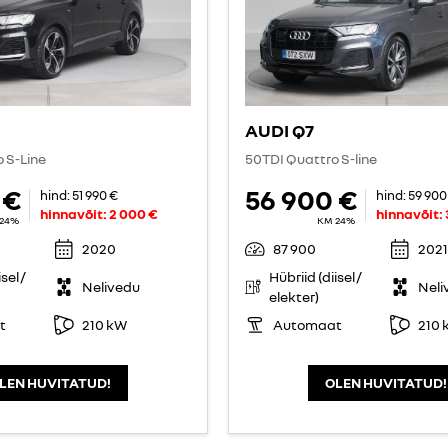
AUDI Q7
o S-Line
50TDI Quattro S-line
 €
56 900 €
hind:
51 990 €
hind:
59 900
hinnavõit:
2 000 €
hinnavõit:
24%
KM 24%
2020
87 900
2021
sel /
Hübriid (diisel /
Nelivedu
Neli
elekter)
t
210 kW
Automaat
210 
LEN HUVITATUD!
OLEN HUVITATUD!