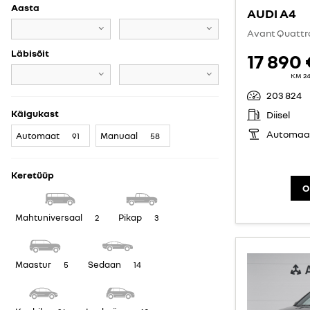
Aasta
AUDI A4
Avant Quattr
Läbisõit
17 890 
KM 2
203 824
Käigukast
Diisel
Automaa
Automaat
Manuaal
91
58
Keretüüp
O
Mahtuniversaal
Pikap
2
3
Maastur
Sedaan
5
14