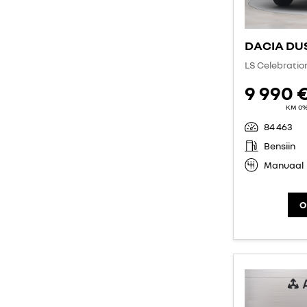
DACIA DU
LS Celebratio
9 990 
KM 0
84 463
Bensiin
Manuaal
O