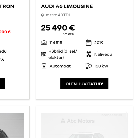
-TRON
AUDI A6 LIMOUSINE
Quattro 40TDI
25 490 €
 000 €
KM 24%
114 515
2019
edu
Hübriid (diisel /
Nelivedu
elekter)
kW
Automaat
150 kW
OLEN HUVITATUD!
broneeritud