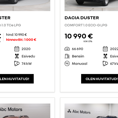
STER
DACIA DUSTER
n 1.0 TCe LPG
COMFORT 1.0 ECO-G LPG
€
10 990 €
hind:
10 990 €
hinnavõit:
1 000 €
%
KM 0%
2020
66 690
202
Esivedu
Bensiin
Esiv
74 kW
Manuaal
67 k
LEN HUVITATUD!
OLEN HUVITATUD!