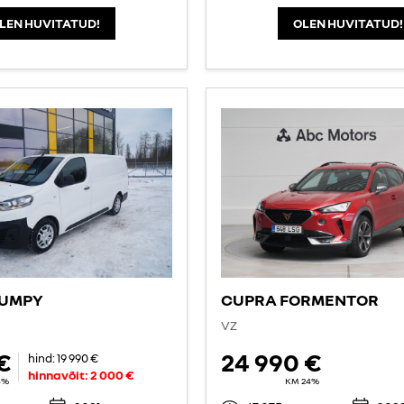
LEN HUVITATUD!
OLEN HUVITATUD!
JUMPY
CUPRA FORMENTOR
VZ
€
24 990 €
hind:
19 990 €
hinnavõit:
2 000 €
4%
KM 24%