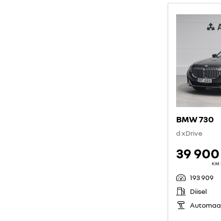
BMW 730
d xDrive
39 900
KM 
193 909
Diisel
Automaa