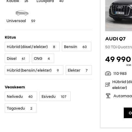
Kaubik
Luukpära
26
40
Universaal
59
Kütus
AUDI Q7
Hübriid (diisel / elekter)
Bensiin
50 TDi Quattr
8
60
49 990
Diisel
CNG
61
4
KM 
Hübriid (bensiin / elekter)
Elekter
9
7
110 983
Hübriid (dii
Veoskeem
elekter)
Automaa
Nelivedu
Esivedu
40
107
Tagavedu
2
O