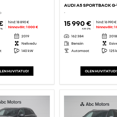
AUDI A5 SPORTBACK G
o
-
€
15 990 €
hind:
18 890 €
hind:
16 990 €
hinnavõit:
1 000 €
hinnavõit:
1
4%
KM 0%
2019
162 384
2018
Nelivedu
Bensiin
Esiv
t
140 kW
Automaat
125 
LEN HUVITATUD!
OLEN HUVITATUD!