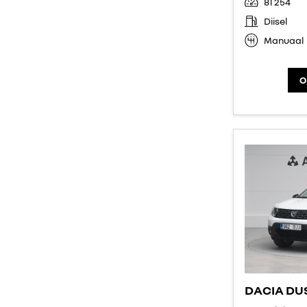
81 254
Diisel
Manuaal
O
DACIA DU