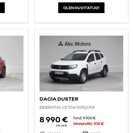
OLEN HUVITATUD!
DACIA DUSTER
ESSENTIAL 1.0 TCe 100hj LPG
8 990 €
hind:
9 900 €
hinnavõit:
910 €
KM 24%