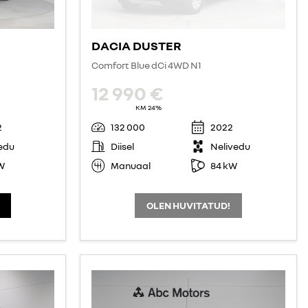
DACIA DUSTER
Comfort Blue dCi 4WD N1
12 990 €
KM 24%
2
132 000
2022
edu
Diisel
Nelivedu
W
Manuaal
84 kW
OLEN HUVITATUD!