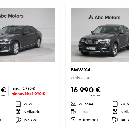
BMW X4
xDrive 20d
 €
16 990 €
hind:
42 990 €
hinnavõit:
3 090 €
24%
KM 0%
2020
209 644
2015
Nelivedu
Diisel
Neli
t
195 kW
Automaat
140 