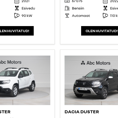
2021
67 075
202
Esivedu
Bensiin
Esiv
90 kW
Automaat
110 
LEN HUVITATUD!
OLEN HUVITATUD!
STER
DACIA DUSTER