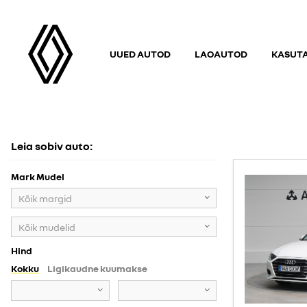
UUED AUTOD
LAOAUTOD
KASUT
KASUTATUD AUTOD
Leia sobiv auto:
Mark Mudel
Kõik margid
Kõik mudelid
Hind
Kokku
Ligikaudne kuumakse