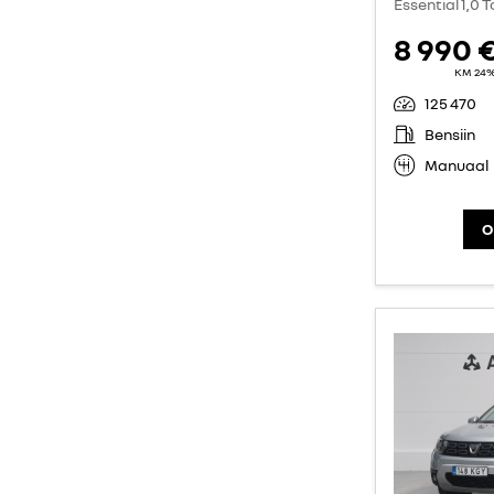
Essential 1,0 T
8 990 
KM 24
125 470
Bensiin
Manuaal
O