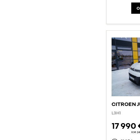
O
CITROEN 
L3H1
17 990 
KM 2