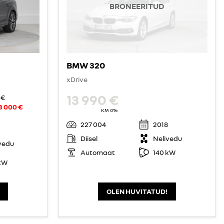
BRONEERITUD
BMW 320
xDrive
13 990 €
 €
3 000 €
KM 0%
227 004
2018
Diisel
Nelivedu
vedu
Automaat
140 kW
kW
OLEN HUVITATUD!