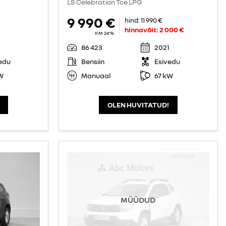
LS Celebration Tce LPG
9 990 €
hind:
11 990 €
hinnavõit:
2 000 €
KM 24%
86 423
2021
edu
Bensiin
Esivedu
W
Manuaal
67 kW
OLEN HUVITATUD!
müüdud
MÜÜDUD