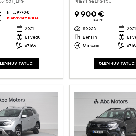
ce 100 hj LPG
PRESTIGE LPG TCe
€
9 900 €
hind:
9 790 €
hinnavõit:
800 €
%
KM 0%
2021
80 233
2021
Esivedu
Bensiin
Esiv
67 kW
Manuaal
67 k
LEN HUVITATUD!
OLEN HUVITATUD!