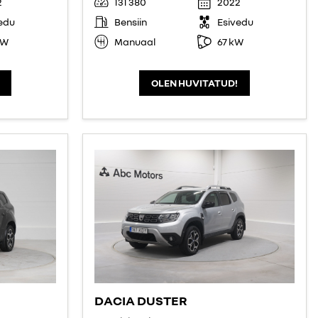
2
131 380
2022
edu
Bensiin
Esivedu
kW
Manuaal
67 kW
OLEN HUVITATUD!
DACIA DUSTER