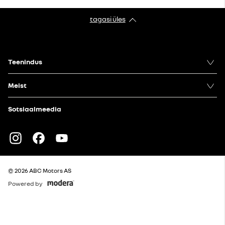
tagasi üles
Teenindus
Meist
Sotsiaalmeedia
Instagram
Facebook
Youtube
© 2026 ABC Motors AS
Powered by