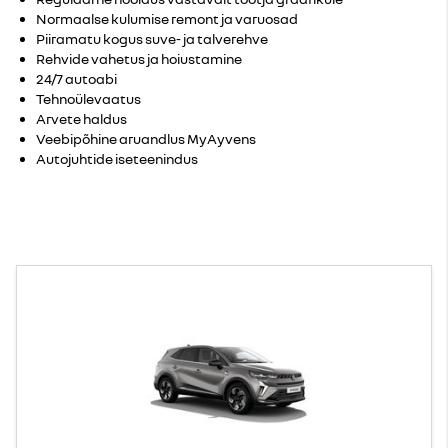
Normaalse kulumise remont ja varuosad
Piiramatu kogus suve- ja talverehve
Rehvide vahetus ja hoiustamine
24/7 autoabi
Tehnoülevaatus
Arvete haldus
Veebipõhine aruandlus MyAyvens
Autojuhtide iseteenindus