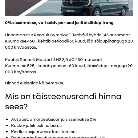
0% sissemakse, vali sobiv periood ja läbisõidupiirang
Linnamaastur Renault Symbioz E-Tech full hybrid 145 automaat
Kuumakse 460,- kehtib perioodil 60 kuud, läbisõidupiiranguga 20
000 km/aastas.
Kaubik Renault Master L3H2 2,0 dCi 130 manuaal
Kuumakse 525,- kehtib perioodil 60 kuud, läbisõidupiiranguga 20
000 km/aastas.
Hinnad ei sisalda käibemaksu.
Mis on täisteenusrendi hinna
sees?
Auto ost, amortisatsioon ja sissemakse 0%
Kasko- ja liikluskindlustus
Kindlustusjuhtumite käsitlemine
Regulaarne hooldus vastavalt tootja graafikule