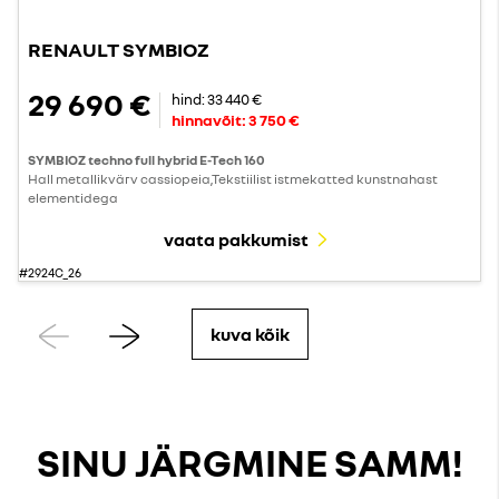
RENAULT SYMBIOZ
29 690 €
hind:
33 440 €
hinnavõit:
3 750 €
SYMBIOZ techno full hybrid E-Tech 160
Hall metallikvärv cassiopeia,Tekstiilist istmekatted kunstnahast
elementidega
vaata pakkumist
#2924C_26
Eelmine
Järgmine
kuva kõik
SINU JÄRGMINE SAMM!