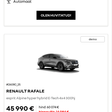
Automaat
OLEN HUVITATUD!
demo
#2608C_25
RENAULT RAFALE
esprit Alpine hyper hybrid E-Tech 4x4 300hj
45 990 €
hind:
60 074 €
hinnavõit:
14 084 €