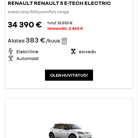
RENAULT RENAULT 5 E-TECH ELECTRIC
iconic cinq 150hj comfort range
34 390 €
hind:
36 850 €
hinnavõit:
2 460 €
383 €
Alates
/kuus
Elektriline
esivedu
Automaat
OLEN HUVITATUD!