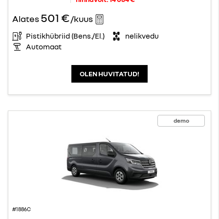
501 €
Alates
/kuus
Pistikhübriid (Bens./El.)
nelikvedu
Automaat
OLEN HUVITATUD!
demo
#1886C