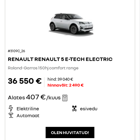
#3109C_26
RENAULT RENAULT 5 E-TECH ELECTRIC
Roland-Garros 150hj comfort range
36 550 €
hind:
39 040 €
hinnavõit:
2 490 €
407 €
Alates
/kuus
Elektriline
esivedu
Automaat
OLEN HUVITATUD!