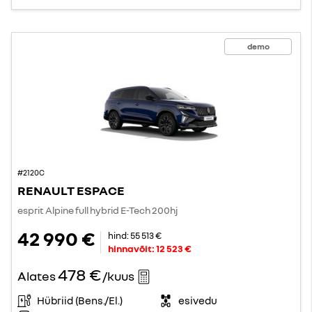
demo
#2120C
RENAULT ESPACE
esprit Alpine full hybrid E-Tech 200hj
42 990 €
hind:
55 513 €
hinnavõit:
12 523 €
478 €
Alates
/kuus
Hübriid (Bens./El.)
esivedu