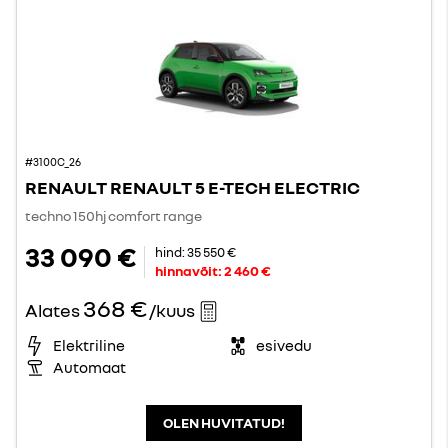
#3100C_26
RENAULT RENAULT 5 E-TECH ELECTRIC
techno 150hj comfort range
33 090 €
hind:
35 550 €
hinnavõit:
2 460 €
368 €
Alates
/kuus
Elektriline
esivedu
Automaat
OLEN HUVITATUD!