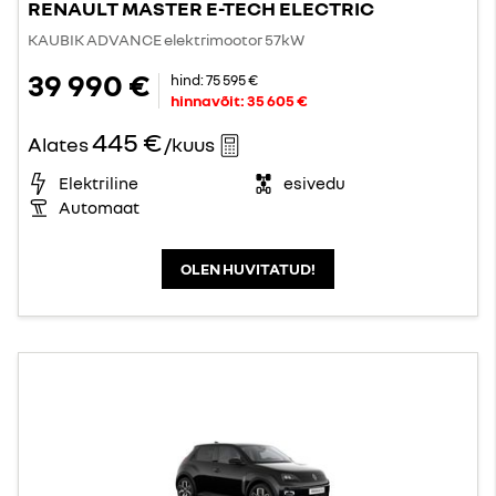
RENAULT MASTER E-TECH ELECTRIC
KAUBIK ADVANCE elektrimootor 57kW
39 990 €
hind:
75 595 €
hinnavõit:
35 605 €
445 €
Alates
/kuus
Elektriline
esivedu
Automaat
OLEN HUVITATUD!