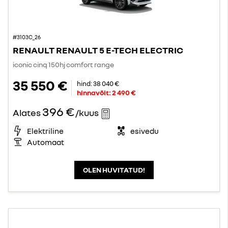
#3103C_26
RENAULT RENAULT 5 E-TECH ELECTRIC
iconic cinq 150hj comfort range
35 550 €
hind:
38 040 €
hinnavõit:
2 490 €
396 €
Alates
/kuus
Elektriline
esivedu
Automaat
OLEN HUVITATUD!