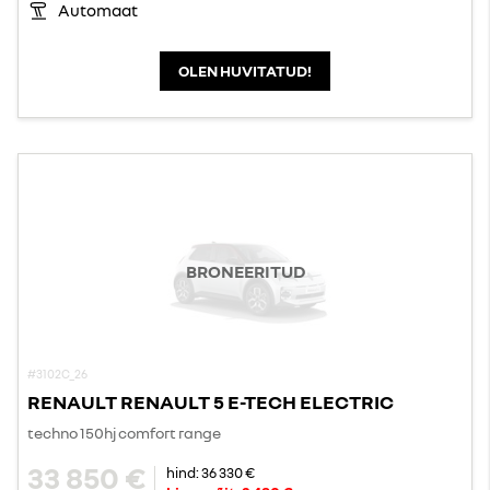
Automaat
OLEN HUVITATUD!
BRONEERITUD
#3102C_26
RENAULT RENAULT 5 E-TECH ELECTRIC
techno 150hj comfort range
33 850 €
hind:
36 330 €