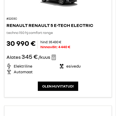
#2203C
RENAULT RENAULT 5 E-TECH ELECTRIC
techno 150 hj comfort range
30 990 €
hind:
35 430 €
hinnavõit:
4 440 €
345 €
Alates
/kuus
Elektriline
esivedu
Automaat
OLEN HUVITATUD!