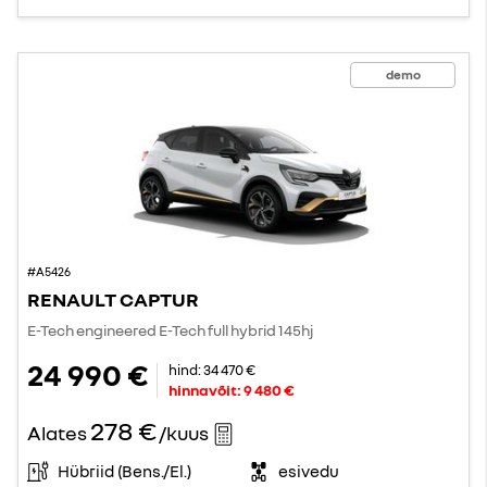
demo
#A5426
RENAULT CAPTUR
E-Tech engineered E-Tech full hybrid 145hj
24 990 €
hind:
34 470 €
hinnavõit:
9 480 €
278 €
Alates
/kuus
Hübriid (Bens./El.)
esivedu