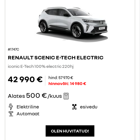
#1747C
RENAULT SCENIC E-TECH ELECTRIC
iconic E-Tech 100% electric 220hj
42 990 €
hind:
57 970 €
hinnavõit:
14 980 €
500 €
Alates
/kuus
Elektriline
esivedu
Automaat
OLEN HUVITATUD!