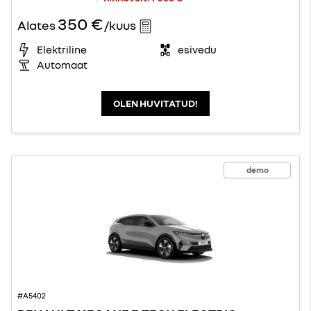
350 €
Alates
/kuus
Elektriline
esivedu
Automaat
OLEN HUVITATUD!
demo
#A5402