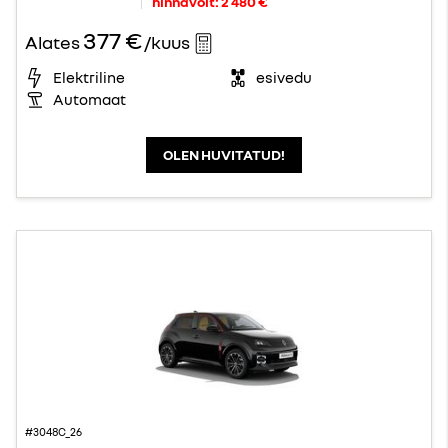
hinnavõit:
2 480 €
377 €
Alates
/kuus
Elektriline
esivedu
Automaat
OLEN HUVITATUD!
#3048C_26