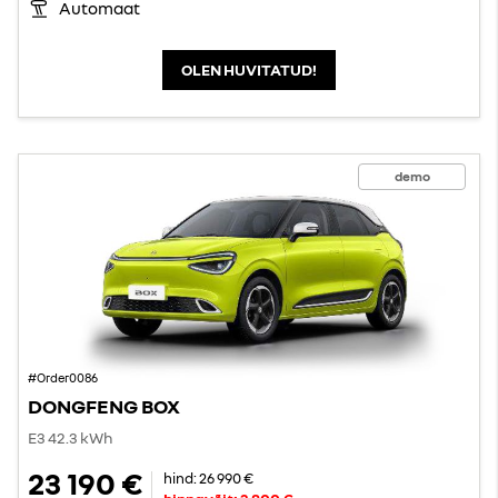
Automaat
OLEN HUVITATUD!
demo
#Order0086
DONGFENG BOX
E3 42.3 kWh
23 190 €
hind:
26 990 €