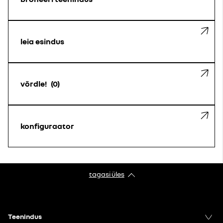
leia esindus
võrdle!
0
konfiguraator
tagasi üles
Teenindus