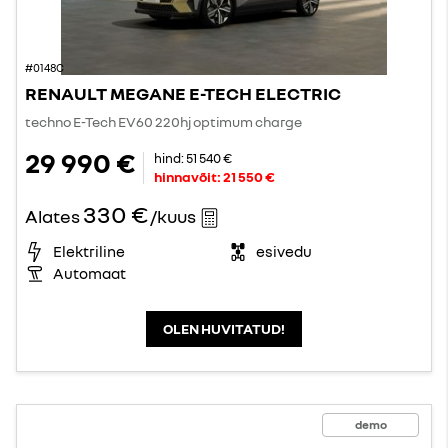
#0148C
RENAULT MEGANE E-TECH ELECTRIC
techno E-Tech EV60 220hj optimum charge
29 990 €
hind:
51 540 €
hinnavõit:
21 550 €
330 €
Alates
/kuus
Elektriline
esivedu
Automaat
OLEN HUVITATUD!
demo