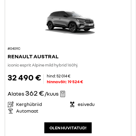
#0409C
RENAULT AUSTRAL
iconic esprit Alpine mild hybrid 160hj
32 490 €
hind:
52 014 €
hinnavõit:
19 524 €
362 €
Alates
/kuus
Kerghübriid
esivedu
Automaat
OLEN HUVITATUD!