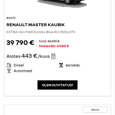
#2417C
RENAULT MASTER KAUBIK
EXTRA Van FWD Euro6x Blue dCi 150hj AT9
39 790 €
hind:
44 690 €
hinnavõit:
4 900 €
443 €
Alates
/kuus
Diisel
esivedu
Automaat
OLEN HUVITATUD!
demo