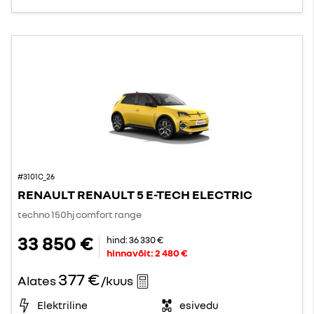
#3101C_26
RENAULT RENAULT 5 E-TECH ELECTRIC
techno 150hj comfort range
33 850 €
hind:
36 330 €
hinnavõit:
2 480 €
377 €
Alates
/kuus
Elektriline
esivedu