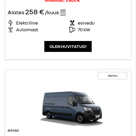
hinnavõit:
3 800 €
258 €
Alates
/kuus
Elektriline
esivedu
Automaat
70 kW
OLEN HUVITATUD!
demo
#A5461