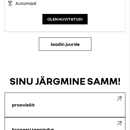
Automaat
OLEN HUVITATUD!
laadin juurde
SINU JÄRGMINE SAMM!
proovisõit
broneeri teenindus