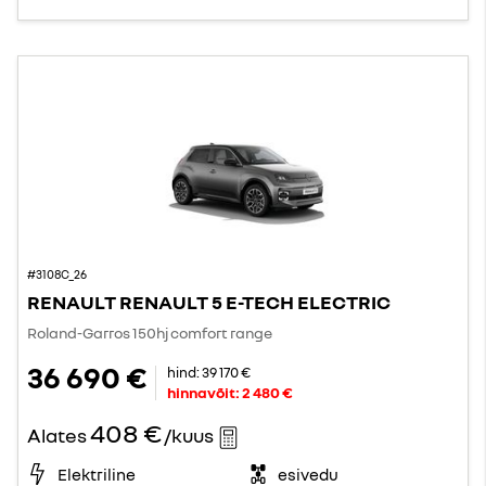
#3108C_26
RENAULT RENAULT 5 E-TECH ELECTRIC
Roland-Garros 150hj comfort range
36 690 €
hind:
39 170 €
hinnavõit:
2 480 €
408 €
Alates
/kuus
Elektriline
esivedu