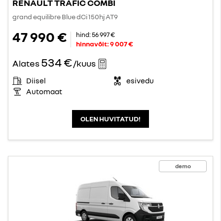
RENAULT TRAFIC COMBI
grand equilibre Blue dCi 150hj AT9
47 990 €
hind:
56 997 €
hinnavõit:
9 007 €
534 €
Alates
/kuus
Diisel
esivedu
Automaat
OLEN HUVITATUD!
demo