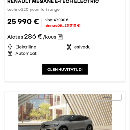
RENAULT MEGANE E-TECH ELECTRIC
techno 220hj comfort range
25 990 €
hind:
49 000 €
hinnavõit:
23 010 €
286 €
Alates
/kuus
Elektriline
esivedu
Automaat
OLEN HUVITATUD!
demo