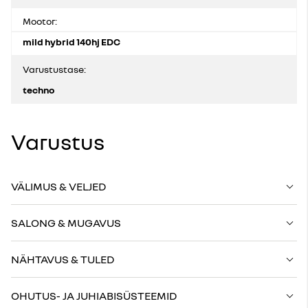
Mootor:
mild hybrid 140hj EDC
Varustustase:
techno
Varustus
VÄLIMUS & VELJED
SALONG & MUGAVUS
NÄHTAVUS & TULED
OHUTUS- JA JUHIABISÜSTEEMID