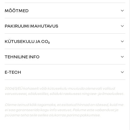
MÕÕTMED
PAKIRUUMI MAHUTAVUS
KÜTUSEKULU JA CO₂
TEHNILINE INFO
E-TECH
2004/3/EÜ kohaselt võib kütusekulu muutuda olenevalt valitud
varustusest, sõidustiilist, sõiduki raskusest ning tee- ja ilmaoludest.
Oleme teinud kõik tagamaks, et esitatud hinnad on tõesed, kuid me
ei saa garanteerida kogu info veatust. Palume ette vabandust ja
püüame teha teile selles olukorras parima pakkumise.