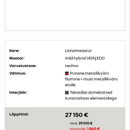
Kere:
Linnamaastur
Mootor:
mild hybrid 140hj EDC
Varustustase:
techno
Välimus:
Punane metallikvärv
flamme + must metallikvärv
etoile
Interjöör:
Tekstiilist istmekatted
kunstnahast elementidega
27 150 €
Lõpphind:
29 010 €
hind:
1 860 €
hinnavõit: