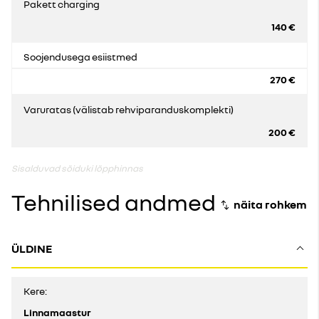
Pakett charging
140 €
Soojendusega esiistmed
270 €
Varuratas (välistab rehviparanduskomplekti)
200 €
Sisalduvad sõiduki lõpphinnas
Tehnilised andmed
ÜLDINE
Kere:
Linnamaastur