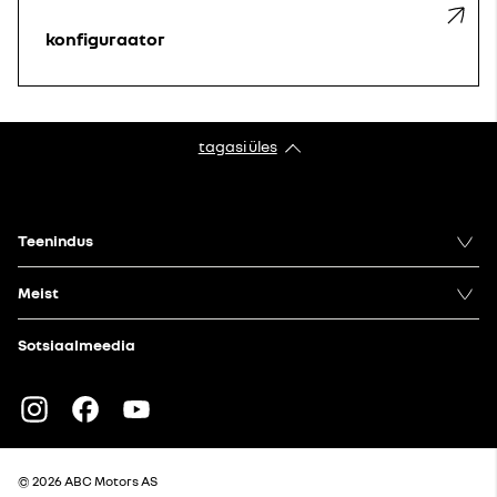
konfiguraator
tagasi üles
Teenindus
Meist
Sotsiaalmeedia
Instagram
Facebook
Youtube
© 2026 ABC Motors AS