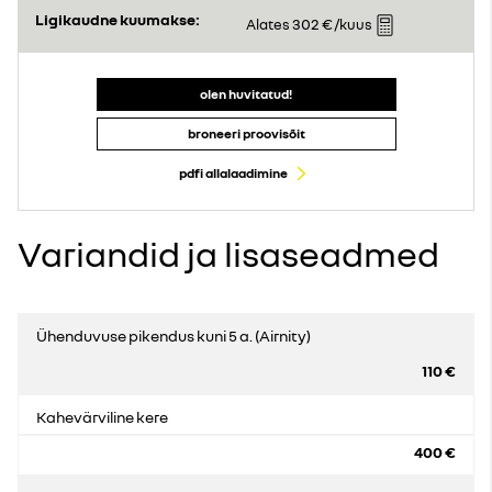
Ligikaudne kuumakse:
302 €
Alates
/kuus
olen huvitatud!
broneeri proovisõit
pdfi allalaadimine
Variandid ja lisaseadmed
Ühenduvuse pikendus kuni 5 a. (Airnity)
110 €
Kahevärviline kere
400 €