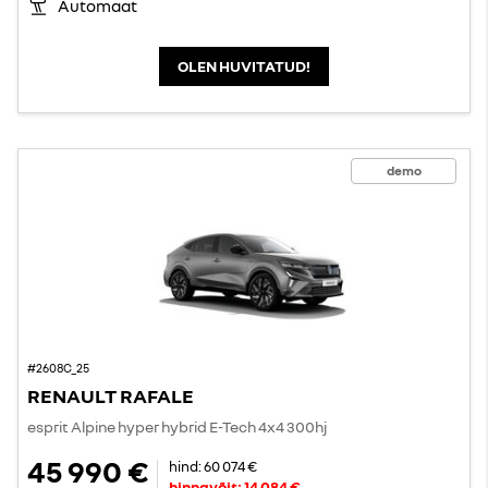
Automaat
OLEN HUVITATUD!
demo
#2608C_25
RENAULT RAFALE
esprit Alpine hyper hybrid E-Tech 4x4 300hj
45 990 €
hind:
60 074 €
hinnavõit:
14 084 €