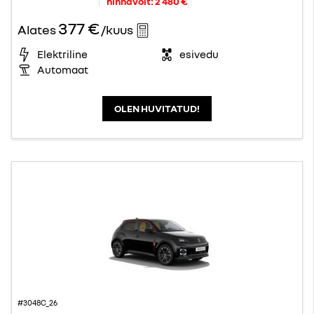
hinnavõit:
2 480 €
377 €
Alates
/kuus
Elektriline
esivedu
Automaat
OLEN HUVITATUD!
#3048C_26