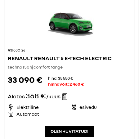
#3100C_26
RENAULT RENAULT 5 E-TECH ELECTRIC
techno 150hj comfort range
33 090 €
hind:
35 550 €
hinnavõit:
2 460 €
368 €
Alates
/kuus
Elektriline
esivedu
Automaat
OLEN HUVITATUD!