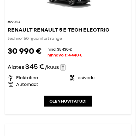
#2203C
RENAULT RENAULT 5 E-TECH ELECTRIC
techno 150 hj comfort range
30 990 €
hind:
35 430 €
hinnavõit:
4 440 €
345 €
Alates
/kuus
Elektriline
esivedu
Automaat
OLEN HUVITATUD!