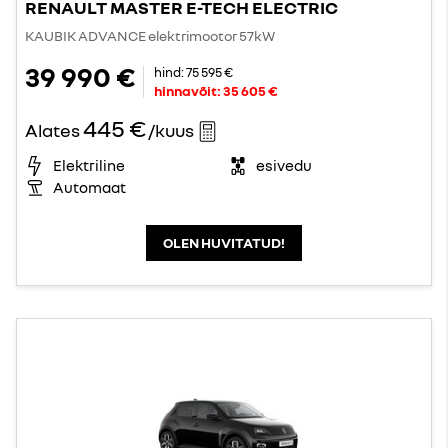
RENAULT MASTER E-TECH ELECTRIC
KAUBIK ADVANCE elektrimootor 57kW
39 990 €
hind:
75 595 €
hinnavõit:
35 605 €
445 €
Alates
/kuus
Elektriline
esivedu
Automaat
OLEN HUVITATUD!