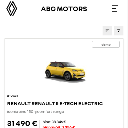
ABC MOTORS
PAKKUMISED
demo
#1994C
RENAULT RENAULT 5 E-TECH ELECTRIC
iconic cinq 150hj comfort range
31 490 €
hind:
38 846 €
hinnavõit:
7 356 €