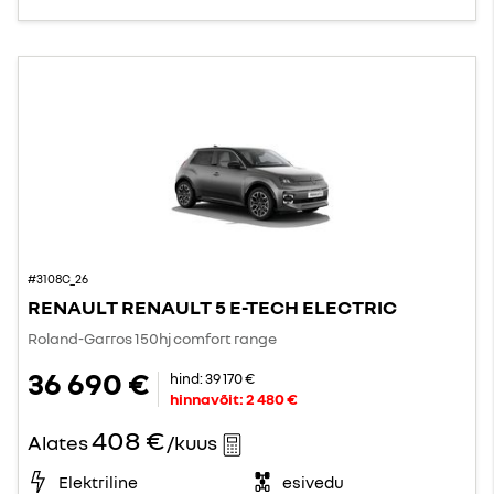
#3108C_26
RENAULT RENAULT 5 E-TECH ELECTRIC
Roland-Garros 150hj comfort range
36 690 €
hind:
39 170 €
hinnavõit:
2 480 €
408 €
Alates
/kuus
Elektriline
esivedu