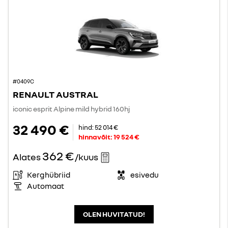
#0409C
RENAULT AUSTRAL
iconic esprit Alpine mild hybrid 160hj
32 490 €
hind:
52 014 €
hinnavõit:
19 524 €
362 €
Alates
/kuus
Kerghübriid
esivedu
Automaat
OLEN HUVITATUD!