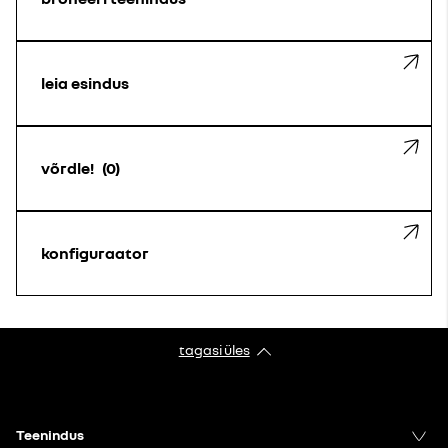
leia esindus
võrdle!
0
konfiguraator
tagasi üles
Teenindus