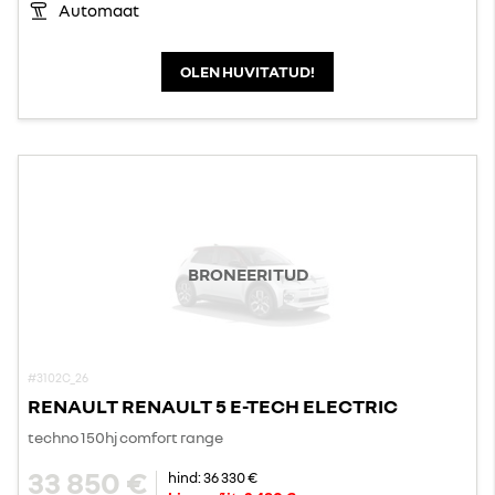
Automaat
OLEN HUVITATUD!
BRONEERITUD
#3102C_26
RENAULT RENAULT 5 E-TECH ELECTRIC
techno 150hj comfort range
33 850 €
hind:
36 330 €