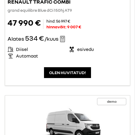
RENAULT TRAFIC COMBI
grand equilibre Blue dCi 150hj AT9
47 990 €
hind:
56 997 €
hinnavõit:
9 007 €
534 €
Alates
/kuus
Diisel
esivedu
Automaat
OLEN HUVITATUD!
demo