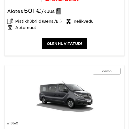
501 €
Alates
/kuus
Pistikhübriid (Bens./El.)
nelikvedu
Automaat
OLEN HUVITATUD!
demo
#1886C