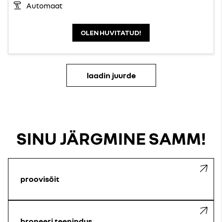
Automaat
OLEN HUVITATUD!
laadin juurde
SINU JÄRGMINE SAMM!
proovisõit
broneeri teenindus