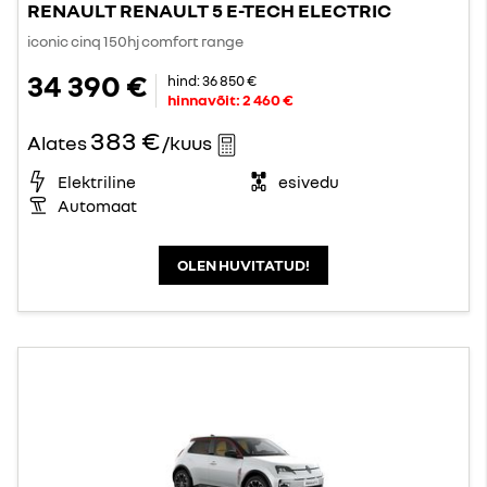
RENAULT RENAULT 5 E-TECH ELECTRIC
iconic cinq 150hj comfort range
34 390 €
hind:
36 850 €
hinnavõit:
2 460 €
383 €
Alates
/kuus
Elektriline
esivedu
Automaat
OLEN HUVITATUD!