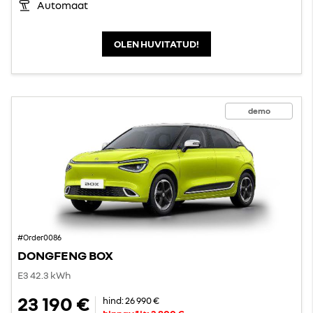
Automaat
OLEN HUVITATUD!
demo
#Order0086
DONGFENG BOX
E3 42.3 kWh
23 190 €
hind:
26 990 €