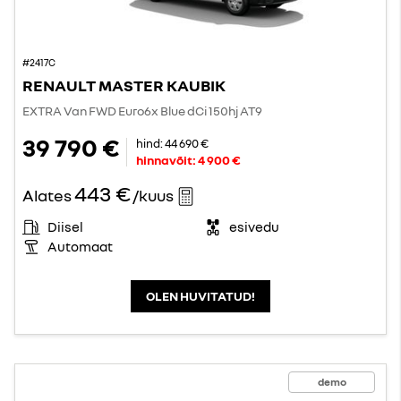
#2417C
RENAULT MASTER KAUBIK
EXTRA Van FWD Euro6x Blue dCi 150hj AT9
39 790 €
hind:
44 690 €
hinnavõit:
4 900 €
443 €
Alates
/kuus
Diisel
esivedu
Automaat
OLEN HUVITATUD!
demo