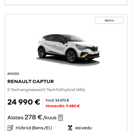
demo
#A5426
RENAULT CAPTUR
E-Tech engineered E-Tech full hybrid 145hj
24 990 €
hind:
34 470 €
hinnavõit:
9 480 €
278 €
Alates
/kuus
Hübriid (Bens./El.)
esivedu