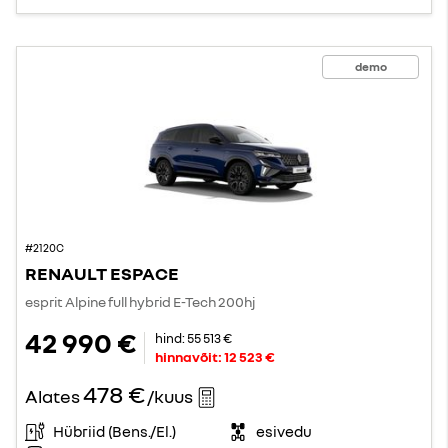
demo
#2120C
RENAULT ESPACE
esprit Alpine full hybrid E-Tech 200hj
42 990 €
hind:
55 513 €
hinnavõit:
12 523 €
478 €
Alates
/kuus
Hübriid (Bens./El.)
esivedu