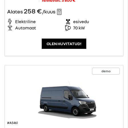
hinnavõit:
3 800 €
258 €
Alates
/kuus
Elektriline
esivedu
Automaat
70 kW
OLEN HUVITATUD!
demo
#A5461