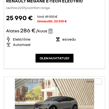
RENAULT MEGANE E-TECH ELECTRIC
techno 220hj comfort range
25 990 €
hind:
49 000 €
hinnavõit:
23 010 €
286 €
Alates
/kuus
Elektriline
esivedu
Automaat
OLEN HUVITATUD!
demo