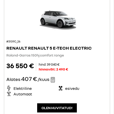
#3109C_26
RENAULT RENAULT 5 E-TECH ELECTRIC
Roland-Garros 150hj comfort range
36 550 €
hind:
39 040 €
hinnavõit:
2 490 €
407 €
Alates
/kuus
Elektriline
esivedu
Automaat
OLEN HUVITATUD!