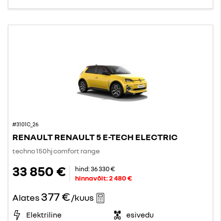
#3101C_26
RENAULT RENAULT 5 E-TECH ELECTRIC
techno 150hj comfort range
33 850 €
hind:
36 330 €
hinnavõit:
2 480 €
377 €
Alates
/kuus
Elektriline
esivedu