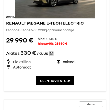
#0148C
RENAULT MEGANE E-TECH ELECTRIC
techno E-Tech EV60 220hj optimum charge
29 990 €
hind:
51 540 €
hinnavõit:
21 550 €
330 €
Alates
/kuus
Elektriline
esivedu
Automaat
OLEN HUVITATUD!
demo