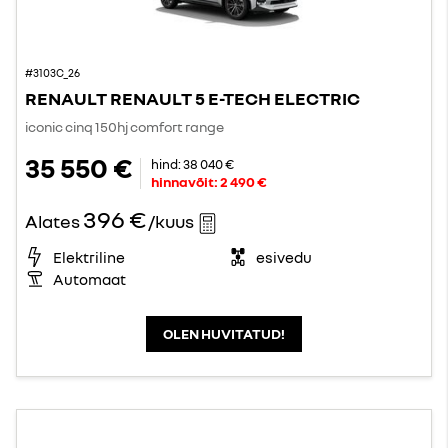
#3103C_26
RENAULT RENAULT 5 E-TECH ELECTRIC
iconic cinq 150hj comfort range
35 550 €
hind:
38 040 €
hinnavõit:
2 490 €
396 €
Alates
/kuus
Elektriline
esivedu
Automaat
OLEN HUVITATUD!