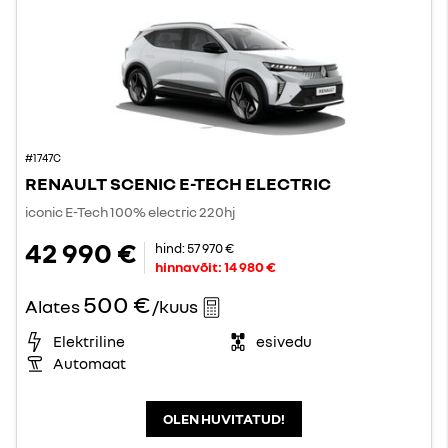
#1747C
RENAULT SCENIC E-TECH ELECTRIC
iconic E-Tech 100% electric 220hj
42 990 €
hind:
57 970 €
hinnavõit:
14 980 €
500 €
Alates
/kuus
Elektriline
esivedu
Automaat
OLEN HUVITATUD!