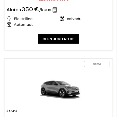
350 €
Alates
/kuus
Elektriline
esivedu
Automaat
OLEN HUVITATUD!
demo
#A5402