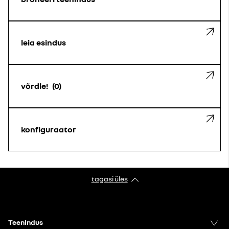
leia esindus
võrdle!
0
konfiguraator
tagasi üles
Teenindus