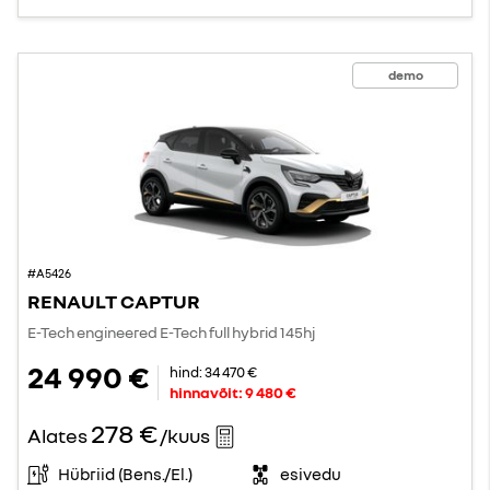
demo
#A5426
RENAULT CAPTUR
E-Tech engineered E-Tech full hybrid 145hj
24 990 €
hind:
34 470 €
hinnavõit:
9 480 €
278 €
Alates
/kuus
Hübriid (Bens./El.)
esivedu