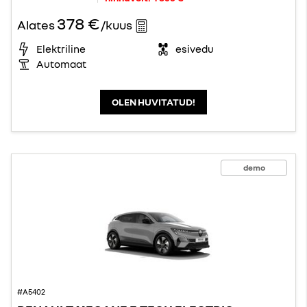
378 €
Alates
/kuus
Elektriline
esivedu
Automaat
OLEN HUVITATUD!
demo
#A5402