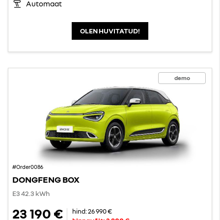
Automaat
OLEN HUVITATUD!
demo
#Order0086
DONGFENG BOX
E3 42.3 kWh
23 190 €
hind:
26 990 €