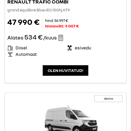
RENAULT TRAFIC COMBI
grand equilibre Blue dCi 150hj AT9
47 990 €
hind:
56 997 €
hinnavõit:
9 007 €
534 €
Alates
/kuus
Diisel
esivedu
Automaat
OLEN HUVITATUD!
demo