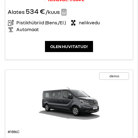
534 €
Alates
/kuus
Pistikhübriid (Bens./El.)
nelikvedu
Automaat
OLEN HUVITATUD!
demo
#1886C