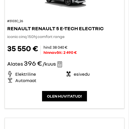
#3103C_26
RENAULT RENAULT 5 E-TECH ELECTRIC
iconic cinq 150hj comfort range
35 550 €
hind:
38 040 €
hinnavõit:
2 490 €
396 €
Alates
/kuus
Elektriline
esivedu
Automaat
OLEN HUVITATUD!