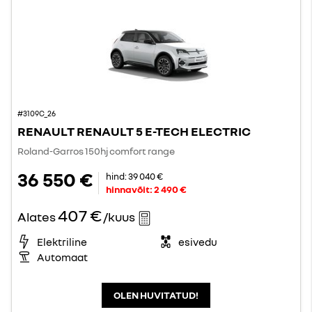
#3109C_26
RENAULT RENAULT 5 E-TECH ELECTRIC
Roland-Garros 150hj comfort range
36 550 €
hind:
39 040 €
hinnavõit:
2 490 €
407 €
Alates
/kuus
Elektriline
esivedu
Automaat
OLEN HUVITATUD!