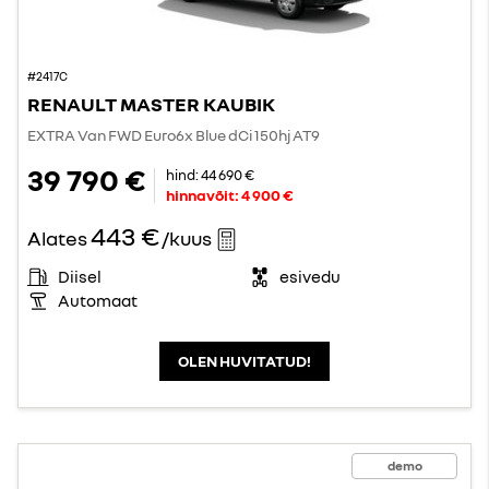
#2417C
RENAULT MASTER KAUBIK
EXTRA Van FWD Euro6x Blue dCi 150hj AT9
39 790 €
hind:
44 690 €
hinnavõit:
4 900 €
443 €
Alates
/kuus
Diisel
esivedu
Automaat
OLEN HUVITATUD!
demo