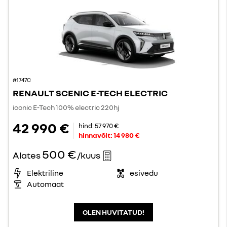
#1747C
RENAULT SCENIC E-TECH ELECTRIC
iconic E-Tech 100% electric 220hj
42 990 €
hind:
57 970 €
hinnavõit:
14 980 €
500 €
Alates
/kuus
Elektriline
esivedu
Automaat
OLEN HUVITATUD!