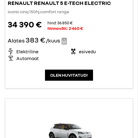
RENAULT RENAULT 5 E-TECH ELECTRIC
iconic cinq 150hj comfort range
34 390 €
hind:
36 850 €
hinnavõit:
2 460 €
383 €
Alates
/kuus
Elektriline
esivedu
Automaat
OLEN HUVITATUD!