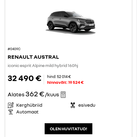
#0409C
RENAULT AUSTRAL
iconic esprit Alpine mild hybrid 160hj
32 490 €
hind:
52 014 €
hinnavõit:
19 524 €
362 €
Alates
/kuus
Kerghübriid
esivedu
Automaat
OLEN HUVITATUD!