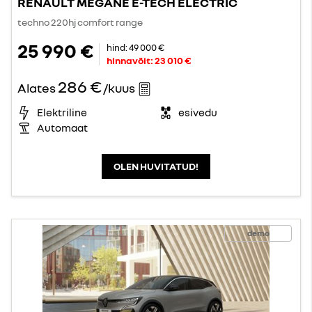
RENAULT MEGANE E-TECH ELECTRIC
techno 220hj comfort range
25 990 €
hind:
49 000 €
hinnavõit:
23 010 €
286 €
Alates
/kuus
Elektriline
esivedu
Automaat
OLEN HUVITATUD!
demo