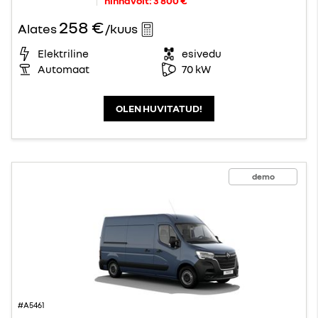
hinnavõit:
3 800 €
258 €
Alates
/kuus
Elektriline
esivedu
Automaat
70 kW
OLEN HUVITATUD!
demo
#A5461