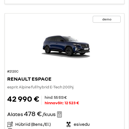
demo
#2120C
RENAULT ESPACE
esprit Alpine full hybrid E-Tech 200hj
42 990 €
hind:
55 513 €
hinnavõit:
12 523 €
478 €
Alates
/kuus
Hübriid (Bens./El.)
esivedu