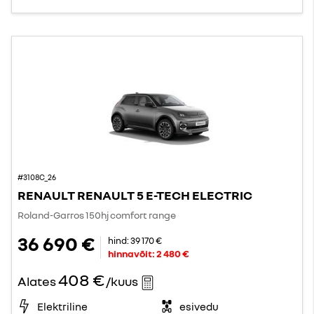
#3108C_26
RENAULT RENAULT 5 E-TECH ELECTRIC
Roland-Garros 150hj comfort range
36 690 €
hind:
39 170 €
hinnavõit:
2 480 €
408 €
Alates
/kuus
Elektriline
esivedu