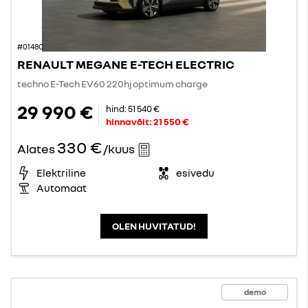
#0148C
RENAULT MEGANE E-TECH ELECTRIC
techno E-Tech EV60 220hj optimum charge
29 990 €
hind:
51 540 €
hinnavõit:
21 550 €
330 €
Alates
/kuus
Elektriline
esivedu
Automaat
OLEN HUVITATUD!
demo