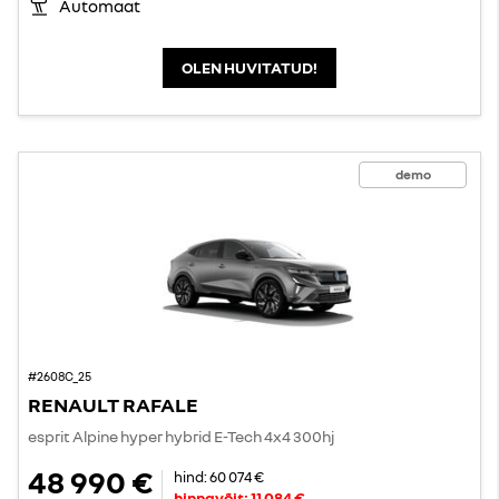
Automaat
OLEN HUVITATUD!
demo
#2608C_25
RENAULT RAFALE
esprit Alpine hyper hybrid E-Tech 4x4 300hj
48 990 €
hind:
60 074 €
hinnavõit:
11 084 €