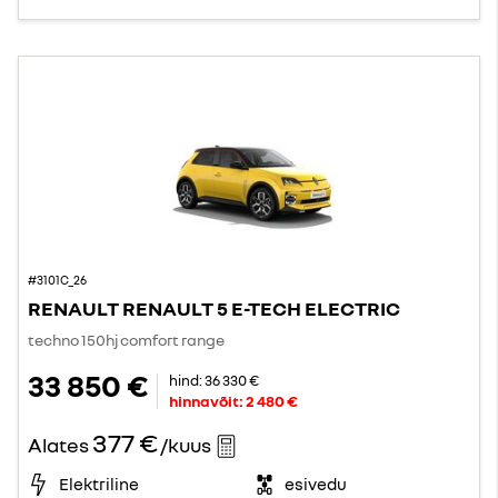
#3101C_26
RENAULT RENAULT 5 E-TECH ELECTRIC
techno 150hj comfort range
33 850 €
hind:
36 330 €
hinnavõit:
2 480 €
377 €
Alates
/kuus
Elektriline
esivedu