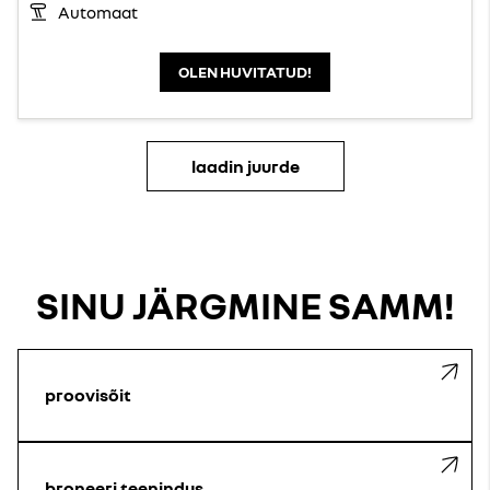
Automaat
OLEN HUVITATUD!
laadin juurde
SINU JÄRGMINE SAMM!
proovisõit
broneeri teenindus