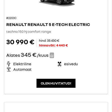
#2203C
RENAULT RENAULT 5 E-TECH ELECTRIC
techno 150 hj comfort range
30 990 €
hind:
35 430 €
hinnavõit:
4 440 €
345 €
Alates
/kuus
Elektriline
esivedu
Automaat
OLEN HUVITATUD!