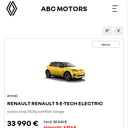
ABC MOTORS
PAKKUMISED
demo
#1994C
RENAULT RENAULT 5 E-TECH ELECTRIC
iconic cinq 150hj comfort range
33 990 €
hind:
38 846 €
hinnavõit:
4 856 €