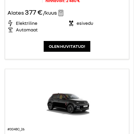
hinnavõit:
2 480 €
377 €
Alates
/kuus
Elektriline
esivedu
Automaat
OLEN HUVITATUD!
#3048C_26