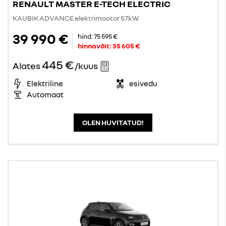
RENAULT MASTER E-TECH ELECTRIC
KAUBIK ADVANCE elektrimootor 57kW
39 990 €
hind:
75 595 €
hinnavõit:
35 605 €
445 €
Alates
/kuus
Elektriline
esivedu
Automaat
OLEN HUVITATUD!