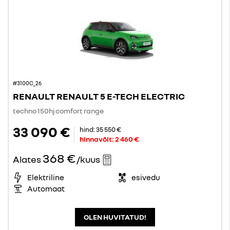
#3100C_26
RENAULT RENAULT 5 E-TECH ELECTRIC
techno 150hj comfort range
33 090 €
hind:
35 550 €
hinnavõit:
2 460 €
368 €
Alates
/kuus
Elektriline
esivedu
Automaat
OLEN HUVITATUD!