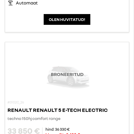
Automaat
OLEN HUVITATUD!
BRONEERITUD
#3102C_26
RENAULT RENAULT 5 E-TECH ELECTRIC
techno 150hj comfort range
33 850 €
hind:
36 330 €