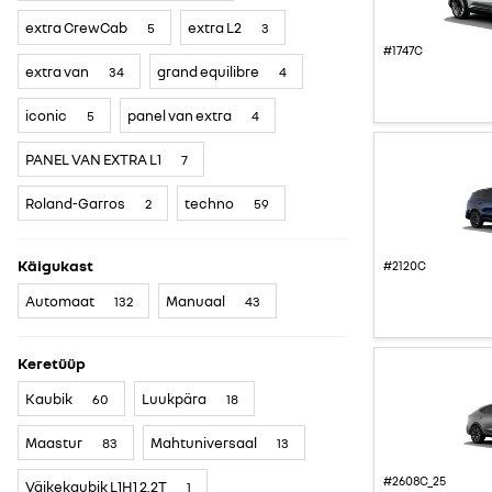
extra CrewCab
extra L2
5
3
#1747C
extra van
grand equilibre
34
4
iconic
panel van extra
5
4
PANEL VAN EXTRA L1
7
Roland-Garros
techno
2
59
Käigukast
#2120C
Automaat
Manuaal
132
43
Keretüüp
Kaubik
Luukpära
60
18
Maastur
Mahtuniversaal
83
13
#2608C_25
Väikekaubik L1H1 2,2T
1