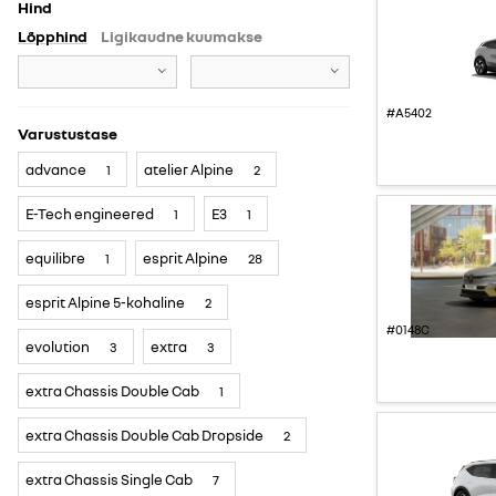
Hind
Lõpphind
Ligikaudne kuumakse
#A5402
Varustustase
advance
atelier Alpine
1
2
E-Tech engineered
E3
1
1
equilibre
esprit Alpine
1
28
esprit Alpine 5-kohaline
2
#0148C
evolution
extra
3
3
extra Chassis Double Cab
1
extra Chassis Double Cab Dropside
2
extra Chassis Single Cab
7