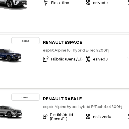
Elektriline
esivedu
demo
RENAULT ESPACE
esprit Alpine full hybrid E-Tech 200hj
Hübriid (Bens./El.)
esivedu
demo
RENAULT RAFALE
esprit Alpine hyper hybrid E-Tech 4x4 300hj
Pistikhübriid
nelikvedu
(Bens./El.)