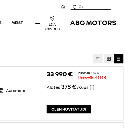
ABC MOTORS
S
MEIST
LEIA
ESINDUS
33 990 €
hind:
38 846 €
hinnavõit:
4 856 €
378 €
Alates
/kuus
Automaat
OLEN HUVITATUD!