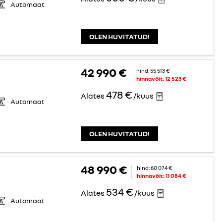
Automaat
OLEN HUVITATUD!
42 990 €
hind:
55 513 €
hinnavõit:
12 523 €
478 €
Alates
/kuus
Automaat
OLEN HUVITATUD!
48 990 €
hind:
60 074 €
hinnavõit:
11 084 €
534 €
Alates
/kuus
Automaat