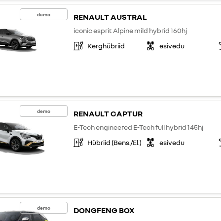
demo
RENAULT AUSTRAL
iconic esprit Alpine mild hybrid 160hj
Kerghübriid
esivedu
demo
RENAULT CAPTUR
E-Tech engineered E-Tech full hybrid 145hj
Hübriid (Bens./El.)
esivedu
demo
DONGFENG BOX