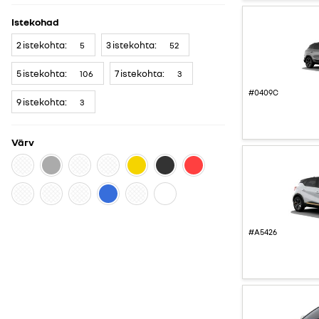
Istekohad
2 istekohta:
3 istekohta:
5
52
5 istekohta:
7 istekohta:
106
3
#0409C
9 istekohta:
3
Värv
#A5426