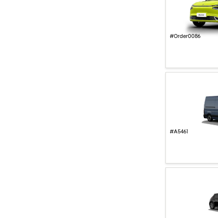
#Order0086
#A5461