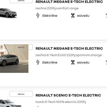
demo
RENAULT MEGANE E-TECH ELECTRIC
techno 220hj comfort range
Elektriline
esivedu
demo
RENAULT MEGANE E-TECH ELECTRIC
techno E-Tech EV60 220hj optimum charge
Elektriline
esivedu
demo
RENAULT SCENIC E-TECH ELECTRIC
iconic E-Tech 100% electric 220hj