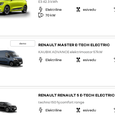
E3 42.3 kWh
Elektriline
esivedu
70 kW
demo
RENAULT MASTER E-TECH ELECTRIC
KAUBIK ADVANCE elektrimootor 57kW
Elektriline
esivedu
RENAULT RENAULT 5 E-TECH ELECTRIC
techno 150 hj comfort range
Elektriline
esivedu