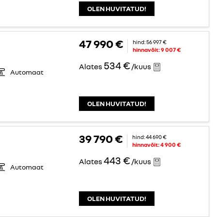
OLEN HUVITATUD!
47 990 €
hind:
56 997 €
hinnavõit:
9 007 €
534 €
Alates
/kuus
Automaat
OLEN HUVITATUD!
39 790 €
hind:
44 690 €
hinnavõit:
4 900 €
443 €
Alates
/kuus
Automaat
OLEN HUVITATUD!