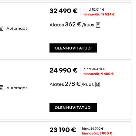
32 490 €
hind:
52 014 €
hinnavõit:
19 524 €
362 €
Alates
/kuus
Automaat
OLEN HUVITATUD!
24 990 €
hind:
34 470 €
hinnavõit:
9 480 €
278 €
Alates
/kuus
Automaat
OLEN HUVITATUD!
23 190 €
hind:
26 990 €
hinnavõit:
3 800 €