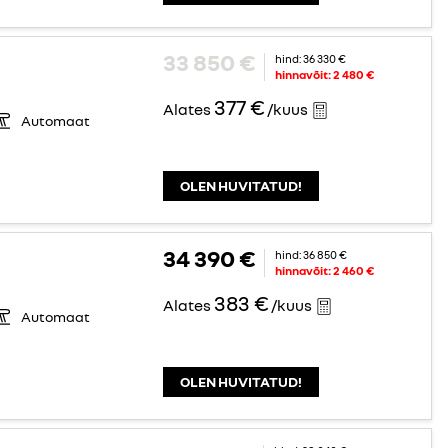
33 850 €
hind:
36 330 €
hinnavõit:
2 480 €
377 €
Alates
/kuus
Automaat
OLEN HUVITATUD!
34 390 €
hind:
36 850 €
hinnavõit:
2 460 €
383 €
Alates
/kuus
Automaat
OLEN HUVITATUD!