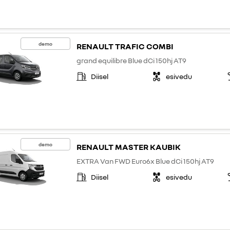
demo
RENAULT TRAFIC COMBI
grand equilibre Blue dCi 150hj AT9
Diisel
esivedu
demo
RENAULT MASTER KAUBIK
EXTRA Van FWD Euro6x Blue dCi 150hj AT9
Diisel
esivedu