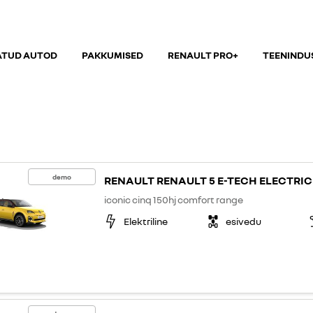
ATUD AUTOD
PAKKUMISED
RENAULT PRO+
TEENINDU
demo
RENAULT RENAULT 5 E-TECH ELECTRIC
iconic cinq 150hj comfort range
Elektriline
esivedu