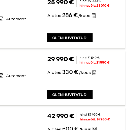
25 990 €
hind:
49 000 €
hinnavõit:
23 010 €
286 €
Alates
/kuus
Automaat
OLEN HUVITATUD!
29 990 €
hind:
51 540 €
hinnavõit:
21 550 €
330 €
Alates
/kuus
Automaat
OLEN HUVITATUD!
42 990 €
hind:
57 970 €
hinnavõit:
14 980 €
500 €
Alates
/kuus