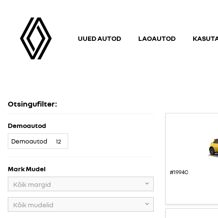
UUED AUTOD
LAOAUTOD
KASUT
PAKKUMISED
Otsingufilter:
Demoautod
Demoautod
12
Mark Mudel
#1994C
Kõik margid
Kõik mudelid