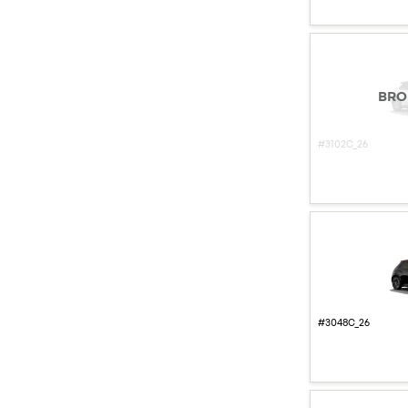
BRO
#3102C_26
#3048C_26