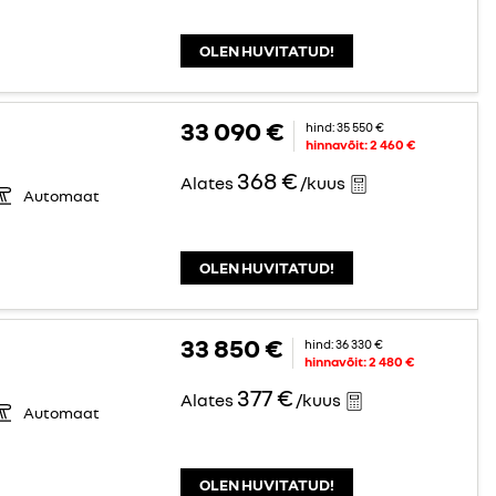
OLEN HUVITATUD!
33 090 €
hind:
35 550 €
hinnavõit:
2 460 €
368 €
Alates
/kuus
Automaat
OLEN HUVITATUD!
33 850 €
hind:
36 330 €
hinnavõit:
2 480 €
377 €
Alates
/kuus
Automaat
OLEN HUVITATUD!