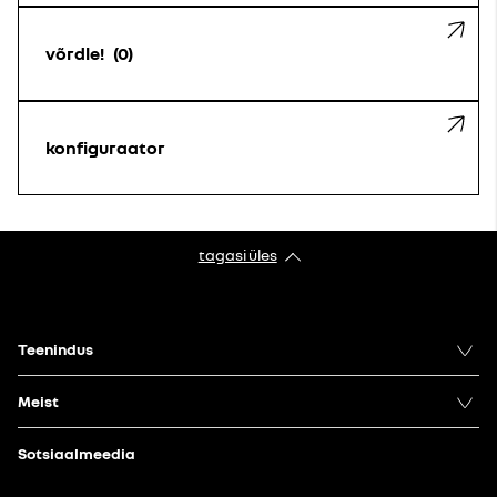
võrdle!
0
konfiguraator
tagasi üles
Teenindus
Meist
Sotsiaalmeedia