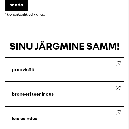
saada
* kohustuslikud väljad
SINU JÄRGMINE SAMM!
proovisõit
broneeri teenindus
leia esindus