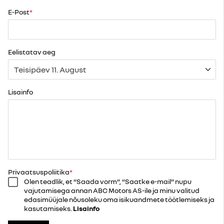
E-Post
Eelistatav aeg
Lisainfo
Privaatsuspoliitika
Olen teadlik, et “Saada vorm”, “Saatke e-mail” nupu
vajutamisega annan ABC Motors AS-ile ja minu valitud
edasimüüjale nõusoleku oma isikuandmete töötlemiseks ja
kasutamiseks.
Lisainfo