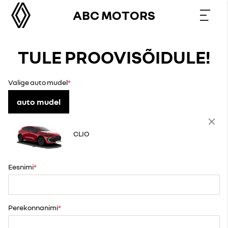
ABC MOTORS
TULE PROOVISÕIDULE!
Valige auto mudel
auto mudel
CLIO
Eesnimi
Perekonnanimi