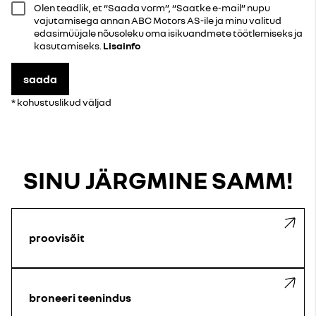
Olen teadlik, et “Saada vorm”, “Saatke e-mail” nupu
vajutamisega annan ABC Motors AS-ile ja minu valitud
edasimüüjale nõusoleku oma isikuandmete töötlemiseks ja
kasutamiseks.
Lisainfo
saada
* kohustuslikud väljad
SINU JÄRGMINE SAMM!
proovisõit
broneeri teenindus