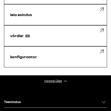
leia esindus
võrdle!
0
konfiguraator
tagasi üles
Teenindus