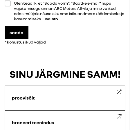
Olen teadlik, et “Saada vorm”, “Saatke e-mail” nupu
vajutamisega annan ABC Motors AS-ile ja minu valitud
edasimüüjale nõusoleku oma isikuandmete töötlemiseks ja
kasutamiseks.
Lisainfo
saada
* kohustuslikud väljad
SINU JÄRGMINE SAMM!
proovisõit
broneeri teenindus