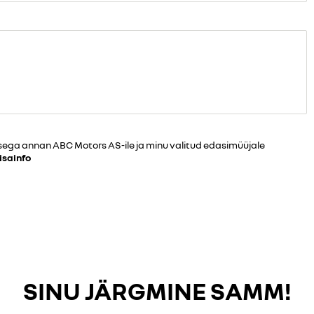
sega annan ABC Motors AS-ile ja minu valitud edasimüüjale
isainfo
SINU JÄRGMINE SAMM!