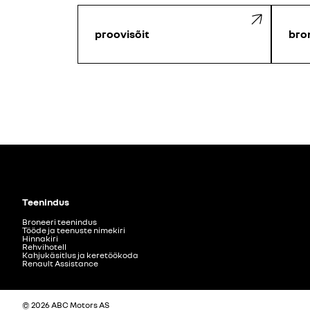
proovisõit
bro
Teenindus
Broneeri teenindus
Tööde ja teenuste nimekiri
Hinnakiri
Rehvihotell
Kahjukäsitlus ja keretöökoda
Renault Assistance
© 2026 ABC Motors AS