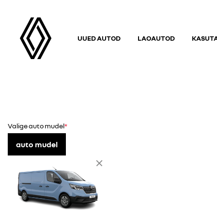
UUED AUTOD
LAOAUTOD
KASUT
Valige auto mudel
auto mudel