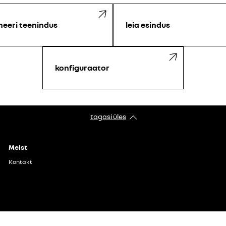
neeri teenindus
leia esindus
konfiguraator
tagasi üles
Meist
Kontakt