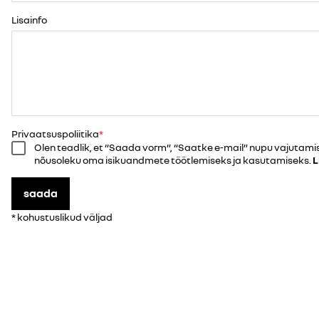
Lisainfo
Privaatsuspoliitika
Olen teadlik, et “Saada vorm”, “Saatke e-mail” nupu vajutami
nõusoleku oma isikuandmete töötlemiseks ja kasutamiseks.
L
saada
* kohustuslikud väljad