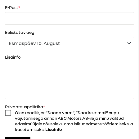
E-Post
Eelistatav aeg
Lisainfo
Privaatsuspoliitika
Olen teadlik, et “Saada vorm”, “Saatke e-mail” nupu
vajutamisega annan ABC Motors AS-ile ja minu valitud
edasimüüjale nõusoleku oma isikuandmete töötlemiseks ja
kasutamiseks.
Lisainfo