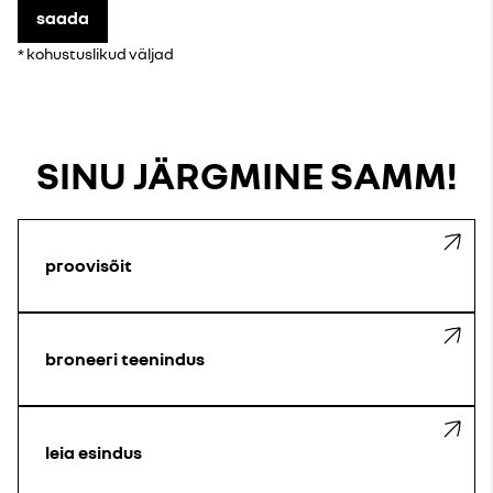
saada
* kohustuslikud väljad
SINU JÄRGMINE SAMM!
proovisõit
broneeri teenindus
leia esindus