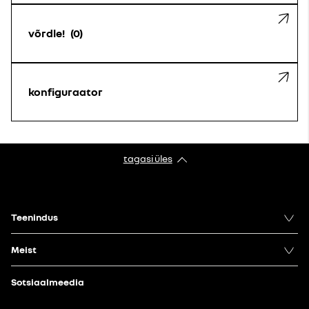
võrdle!
0
konfiguraator
tagasi üles
Teenindus
Meist
Sotsiaalmeedia