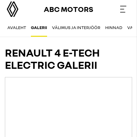
ABC MOTORS
AVALEHT
GALERII
VÄLIMUS JA INTERJÖÖR
HINNAD
VAR
RENAULT 4 E-TECH
ELECTRIC GALERII