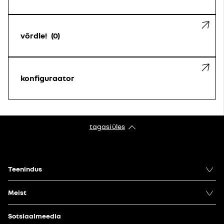
võrdle!
0
konfiguraator
tagasi üles
Teenindus
Meist
Sotsiaalmeedia