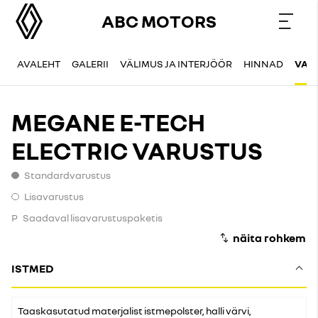
ABC MOTORS
AVALEHT
GALERII
VÄLIMUS JA INTERJÖÖR
HINNAD
VAR
MEGANE E-TECH
ELECTRIC VARUSTUS
Standardvarustus
Standardvarustus
Lisavarustus
Lisavarustus
P
Saadaval lisavarustuspaketis
ISTMED
Taaskasutatud materjalist istmepolster, halli värvi,