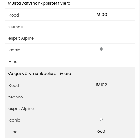
Musta värvi nahkpolster riviera
IMI00
Standardvarustus
Valget värvi nahkpolster riviera
IMI02
Lisavarustus
660