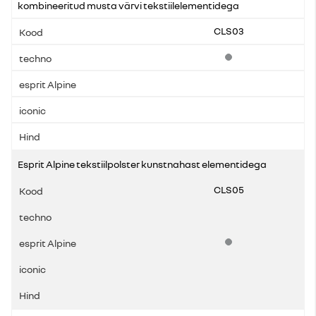
kombineeritud musta värvi tekstiilelementidega
CLS03
Standardvarustus
Esprit Alpine tekstiilpolster kunstnahast elementidega
CLS05
Standardvarustus