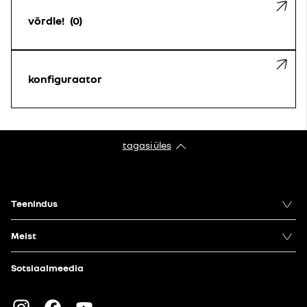
võrdle!
0
konfiguraator
tagasi üles
Teenindus
Meist
Sotsiaalmeedia