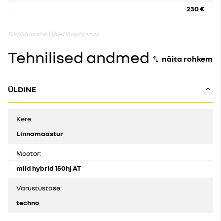
230 €
Sisalduvad sõiduki lõpphinnas
Tehnilised andmed
ÜLDINE
Kere:
Linnamaastur
Mootor:
mild hybrid 150hj AT
Varustustase:
techno