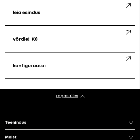
leia esindus
võrdle!
0
konfiguraator
tagasi üles
Teenindus
Meist