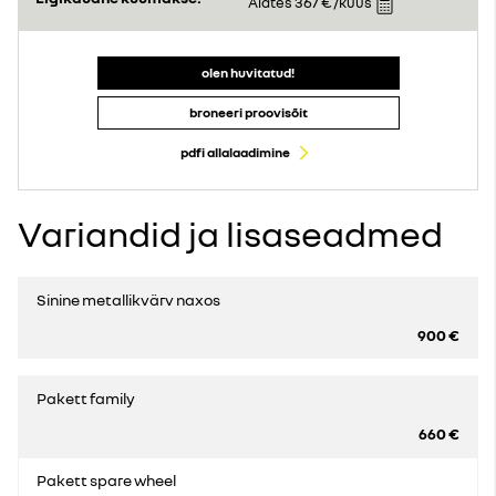
367 €
Alates
/kuus
olen huvitatud!
broneeri proovisõit
pdfi allalaadimine
Variandid ja lisaseadmed
Sinine metallikvärv naxos
900 €
Pakett family
660 €
Pakett spare wheel