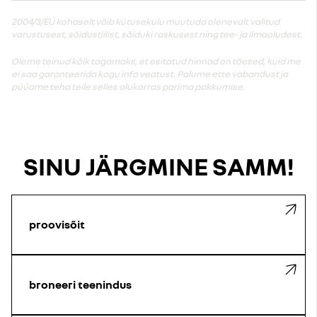
2004/3/EÜ kohaselt võib kütusekulu muutuda olenevalt valitud
varustusest, sõidustiilist, sõiduki raskusest ning tee- ja ilmaoludest.
Oleme teinud kõik tagamaks, et esitatud hinnad on tõesed, kuid me
ei saa garanteerida kogu info veatust. Palume ette vabandust ja
püüame teha teile selles olukorras parima pakkumise.
SINU JÄRGMINE SAMM!
proovisõit
broneeri teenindus