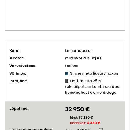
Kere:
Linnamaastur
Mootor:
mild hybrid 150hj AT
Varustustase:
techno
Välimus:
Sinine metallikvärv naxos
Interjöör:
Halli-musta värvi
tekstiilpolster kombineeritud
kunstnahast elementidega
32 950 €
Lõpphind:
37 280 €
hind:
4 330 €
hinnavõit:
Ligikaudne kuumakse: