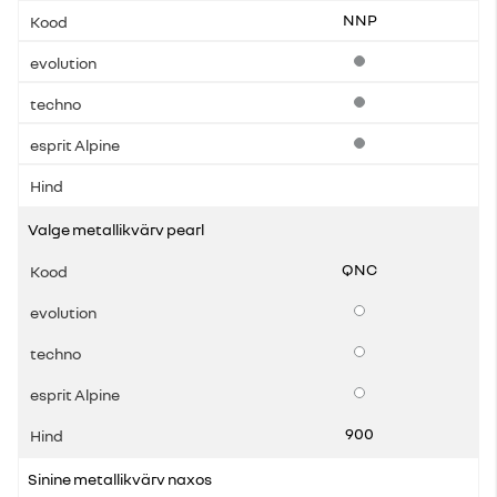
NNP
Standardvarustus
Standardvarustus
Standardvarustus
Valge metallikvärv pearl
QNC
Lisavarustus
Lisavarustus
Lisavarustus
900
Sinine metallikvärv naxos