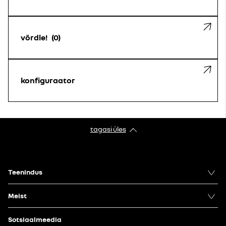
võrdle!
0
konfiguraator
tagasi üles
Teenindus
Meist
Sotsiaalmeedia