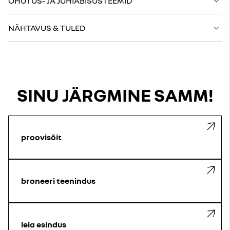
OHUTUS- JA JUHIABISÜSTEEMID
NÄHTAVUS & TULED
SINU JÄRGMINE SAMM!
proovisõit
broneeri teenindus
leia esindus