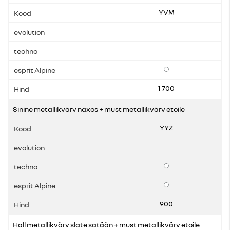
YVM
Lisavarustus
1 700
Sinine metallikvärv naxos + must metallikvärv etoile
YYZ
Lisavarustus
Lisavarustus
900
Hall metallikvärv slate satään + must metallikvärv etoile